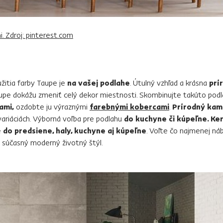
. Zdroj: pinterest.com
itia farby Taupe je
na vašej podlahe
. Útulný vzhľad a krásna
prí
upe dokážu zmeniť celý dekor miestnosti. Skombinujte takúto pod
ami,
ozdobte ju výraznými
farebnými kobercami
.
Prírodný ka
ariáciách. Výborná voľba pre podlahu
do kuchyne či kúpeľne. K
e
do predsiene, haly, kuchyne aj kúpeľne
. Voľte čo najmenej ná
 súčasný moderný životný štýl.