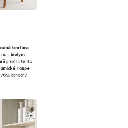
rodná textúra
lahu s
bielym
meň
prináša tento
eramické Taupe
bytku, konečný