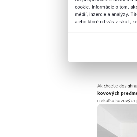
Ako začl
cookie. Informácie o tom, ak
médií, inzercie a analýzy. Tí
Existuje mnoho spô
alebo ktoré od vás získali, ke
eleganciu a tepl
ktoré nie je možné 
farba vhodná
pre 
umiestnite do pop
pekný kontrast.
Ak chcete dosiahnu
kovových predm
niekoľko kovových 