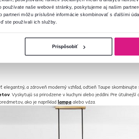
eniť Taupe do interiéru?
o používate naše webové stránky, poskytujeme aj našim partner
to partneri môžu príslušné informácie skombinovať s ďalšími údaj
sobov, ako zahrnúť Taupe do dizajnu vášho domova. Taupe farba 
ď ste používali ich služby.
o každej miestnosti
, kde ju použijete. Ľahko a pôvabne
zachytáv
dosiahnuť inými odtieňmi. Prirodzené svetlo zdôrazňuje jej jemnosť
obývaciu izbu s niekoľkými veľkými oknami
. Ak máte
steny v 
Prispôsobiť
redia viac farebných predmetov alebo pomocou farebného vzoru n
ť elegantný, a zároveň moderný vzhľad, odtieň Taupe skombinujt
etov
. Vyskytujú sa prirodzene v kuchyni alebo jedálni. Pre útulnejší
predmetov, ako je napríklad
lampa
alebo váza.