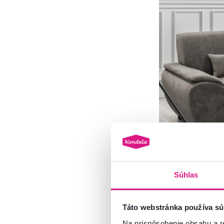
Súhlas
Rohová sedačka Em
Táto webstránka používa sú
Na prispôsobenie obsahu a r