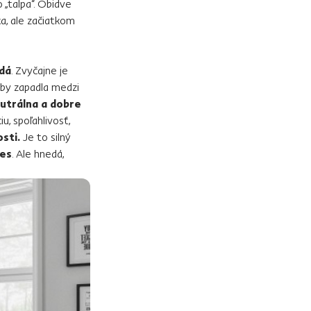
„talpa“. Obidve
a, ale začiatkom
dá
. Zvyčajne je
e by zapadla medzi
utrálna a dobre
u, spoľahlivosť,
sti.
Je to silný
res
. Ale hnedá,