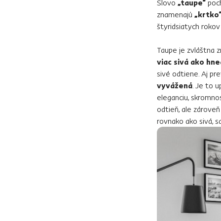
Slovo
„taupe“
poch
znamenajú
„krtko
štyridsiatych rokov
Taupe je zvláštna z
viac sivá ako hn
sivé odtiene. Aj pre
vyvážená
. Je to u
eleganciu, skromno
odtieň, ale zárove
rovnako ako sivá, 