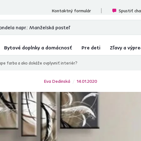
cenzií
Kontaktný formulár
Spustiť ch
Bytové doplnky a domácnosť
Pre deti
Zľavy a výpre
upe farba a ako dokáže ovplyvniť interiér?
Eva Dedinská
14.01.2020