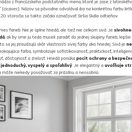
ádza z francúzskeho podstatného mena, ktoré je zase z latinského 
“
(cicavec). Názov sa pôvodne odvolával iba na konkrétnu farbu krtk
 20. storočia sa takto začala označovať širšia škála odtieňov.
mes farieb. Nie je úplne hnedá, ale tiež nie celkom sivá. Je
sivohne
edá
, ak by sme ju teda museli zaradiť do jednej skupiny farieb, lepši
to sa jej prisudzujú skôr vlastnosti sivej farby ako hnedej. Sivá je
ne
pokojujúca farba, symbolizuje sofistikovanosť, praktickosť, inteligenci
sť, dôstojnosť a zrelosť. Hnedá ponúka
pocit ochrany a bezpečno
ň
jednoduchý, vyspelý a spoľahlivý
. Je elegantný a
uvoľňuje st
sa môže niekedy považovať za prázdnu a neosobnú.