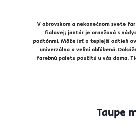
V obrovskom a nekonečnom svete farie
fialovej; jantár je oranžová s nád
podtónmi. Môže ísť o teplejší odtieň 
univerzálna a veľmi obľúbená. Dokáže
farebnú paletu použitú u vás doma. Ti
Taupe m