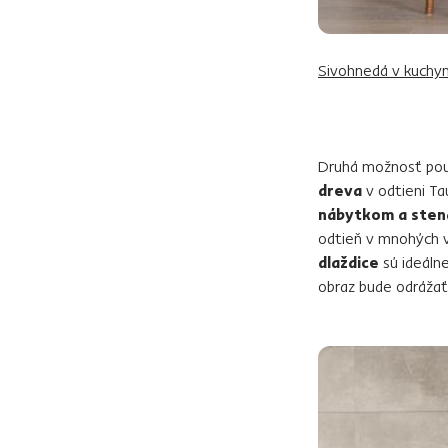
Sivohnedá v kuchyni
Druhá možnosť použ
dreva
v odtieni Ta
nábytkom a sten
odtieň v mnohých v
dlaždice
sú ideáln
obraz bude odrážať