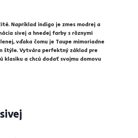
té. Napríklad indigo je zmes modrej a
ácia sivej a hnedej farby s rôznymi
elenej, vďaka čomu je Taupe mimoriadne
m štýle. Vytvára perfektný základ pre
ujú klasiku a chcú dodať svojmu domovu
sivej