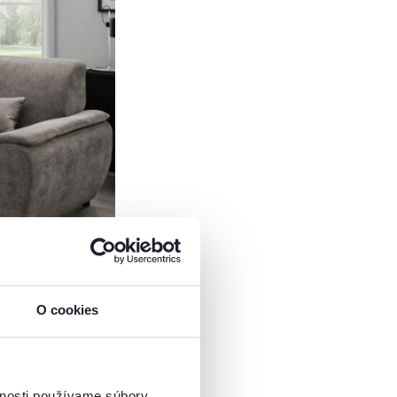
O cookies
vnosti používame súbory