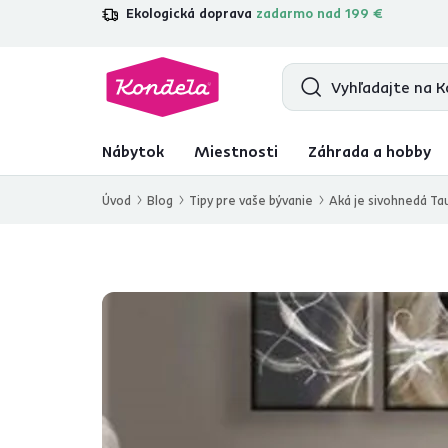
Ekologická doprava
zadarmo nad 199 €
4,7
31 211
overených produktových re
Nábytok
Miestnosti
Záhrada a hobby
Úvod
Blog
Tipy pre vaše bývanie
Aká je sivohnedá Ta