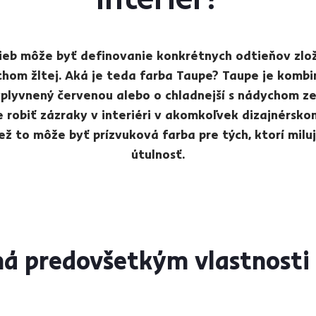
b môže byť definovanie konkrétnych odtieňov zloži
ychom žltej. Aká je teda farba Taupe? Taupe je kombin
ovplyvnený červenou alebo o chladnejší s nádychom z
 robiť zázraky v interiéri v akomkoľvek dizajnérsko
ež to môže byť prízvuková farba pre tých, ktorí mil
útulnosť.
á predovšetkým vlastnosti 