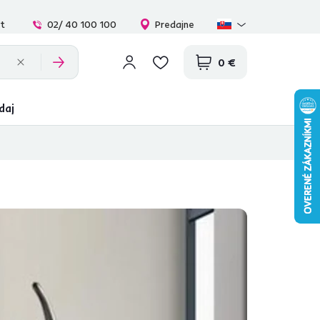
at
02/ 40 100 100
Predajne
0 €
daj