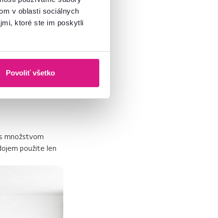
om v oblasti sociálnych
mi, ktoré ste im poskytli
dokáže
dodať
a svetlo
spôsobmi,
, preto je táto
odtieni Taupe,
Povoliť všetko
a stenách vytvorte
e s množstvom
 dojem použite len