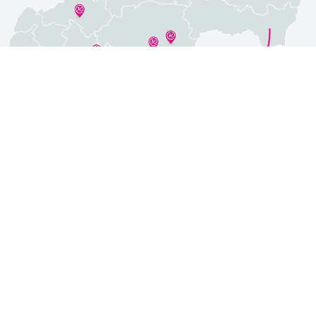
Predajne po celom Slovensku
Bánovce nad Bebravou
Námestovo
Levice
Nové Zámky
Liptovský Mikuláš
Poprad
Lučenec
+ 4 predajní
Všetky predajne