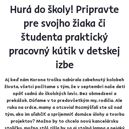
Hurá do školy! Pripravte
pre svojho žiaka či
študenta praktický
pracovný kútik v detskej
izbe
Aj keď nám Korona trošku nabúrala zabehnutý kolobeh
života, všetci počítame s tým, že v septembri naše deti
opäť sadnú do školských lavíc. Bez obmedzení a
prekážok. Dúfame v to predovšetkým my, rodičia. Ale
ruku na srdce, mamy a otcovia! Rozmýšľali ste už nad
tým, ako im uľahčiť a spríjemniť domáce úlohy a tvorbu
projektov? Možno by to chcelo novú kancelársku
stoličku, možno stôl, zišla by sa aj stolná lampa a nejaký