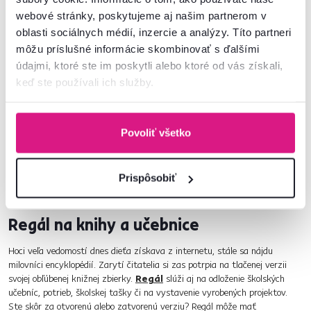
webové stránky, poskytujeme aj našim partnerom v
oblasti sociálnych médií, inzercie a analýzy. Títo partneri
môžu príslušné informácie skombinovať s ďalšími
údajmi, ktoré ste im poskytli alebo ktoré od vás získali,
keď ste používali ich služby.
Povoliť všetko
Prispôsobiť
Rastúca stolička Anais
Regál na knihy a učebnice
Hoci veľa vedomostí dnes dieťa získava z internetu, stále sa nájdu
milovníci encyklopédií. Zarytí čitatelia si zas potrpia na tlačenej verzii
svojej obľúbenej knižnej zbierky.
Regál
slúži aj na odloženie školských
učebníc, potrieb, školskej tašky či na vystavenie vyrobených projektov.
Ste skôr za otvorenú alebo zatvorenú verziu? Regál môže mať