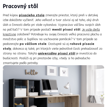
Pracovný stôl
Pred kúpou
písacieho stola
zmerajte priestor, ktorý preň v detskej
izbe dokážete vyčleniť. Jeho veľkosť a tvar závisí aj od toho, aký druh
úloh a činnosti dieťa pri stole vykonáva. Vypracúva väčšinu svojich úloh
na počítači? V tom prípade postačí
menší písací stôl
.
Je vaše dieťa
kreatívne
založené? Potrebuje ku svojej činnosti veľkú pracovnú plochu a
množstvo políc a šuplíkov na uschovanie pomôcok? V tom prípade sa
poobzerajte
po väčšom stole
. Dostupné sú aj
rohové písacie
stoly
, dokonca aj také, pri ktorých viete jednotlivé časti prehadzovať zo
strany na stranu. Takýto
univerzálny písací stôl
je investícia do
budúcnosti. Poslúži aj pri prestavbe izby, vtedy si ho jednoducho
zmontujete podľa potreby.