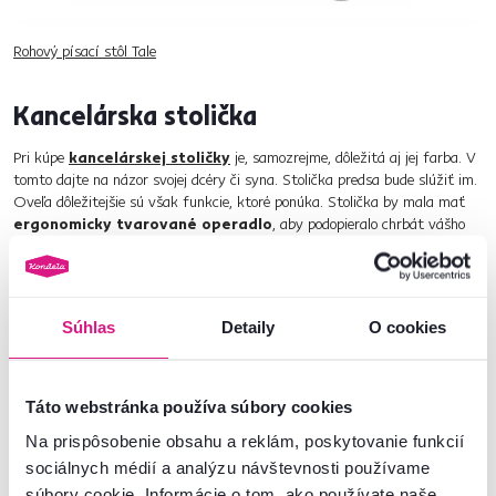
Rohový písací stôl Tale
Kancelárska stolička
Pri kúpe
kancelárskej stoličky
je, samozrejme, dôležitá aj jej farba. V
tomto dajte na názor svojej dcéry či syna. Stolička predsa bude slúžiť im.
Oveľa dôležitejšie sú však funkcie, ktoré ponúka. Stolička by mala mať
ergonomicky tvarované operadlo
, aby podopieralo chrbát vášho
potomka v tých správnych miestach. Nevyhnutnosťou je aj
nastavenie
výšky sedadla
. Dieťa by pri sedení malo mať nohy chodidlami na zemi
a v lakťoch zvierať pravý alebo tupý uhol, keď si položí ruky na stôl.
Rovnako dôležitá je aj
hĺbka sedu
. Príliš hlboká stolička znemožní
Súhlas
Detaily
O cookies
dieťaťu sedieť pohodlne a dočiahnuť na zem. Toto je častý jav, ak dieťaťu
zaobstaráte stoličku pre dospelých. Úplne najlepšie riešenie je
rastúca
stolička
, ktorú viete prispôsobiť dieťaťu v každom veku života.
Táto webstránka používa súbory cookies
Na prispôsobenie obsahu a reklám, poskytovanie funkcií
sociálnych médií a analýzu návštevnosti používame
súbory cookie. Informácie o tom, ako používate naše