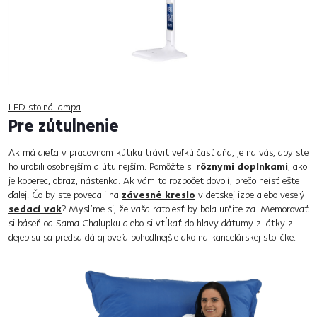
LED stolná lampa
Pre zútulnenie
Ak má dieťa v pracovnom kútiku tráviť veľkú časť dňa, je na vás, aby ste
ho urobili osobnejším a útulnejším. Pomôžte si
rôznymi doplnkami
, ako
je koberec, obraz, nástenka. Ak vám to rozpočet dovolí, prečo neísť ešte
ďalej. Čo by ste povedali na
závesné kreslo
v detskej izbe alebo veselý
sedací vak
? Myslíme si, že vaša ratolesť by bola určite za. Memorovať
si báseň od Sama Chalupku alebo si vtĺkať do hlavy dátumy z látky z
dejepisu sa predsa dá aj oveľa pohodlnejšie ako na kancelárskej stoličke.