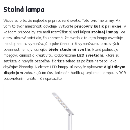
Stolná lampa
Všade sa píše, že najlepšie je prirodzené svetlo. Toto tvrdíme aj my. Ak
vám to tvar miestnosti dovoľuje, vytvorte
pracovný kútik pri okne
. V
každom prípade by ste mali rozmýšľať aj nad kúpou
stolnej lampy
. Ide
o tzv. úkolové svietidlo, čo znamená, že svetlo z takejto lampy osvetľuje
miesto, kde sa vykonávajú nejaké činnosti. K vykonávaniu pracovných
povinností je najvhodnejšie
biele studené svetlo
, ktoré podnecuje
mozgovú činnosť a kreativitu. Odporúčame
LED svietidlá,
ktoré sú
šetriace, a navyše bezpečné, žiariace teleso sa po čase nerozpáli ako
obyčajné žiarovky. Niektoré LED lampy sú navyše vybavené
digitálnym
displejom
zobrazujúcim čas, kalendár, budík aj teplomer. Lampou s RGB
podsvietením určite nič nepokazíte.