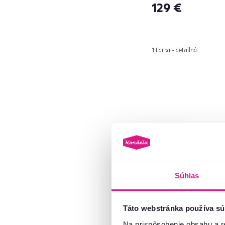
129 €
1 Farba - detailná
Botníky
Botníky
bývajú väč
Súhlas
rodinu bude jeden
Umožní vám udržia
s výklopnými dv
Táto webstránka používa sú
kovu.
Vyberte si t
Na prispôsobenie obsahu a r