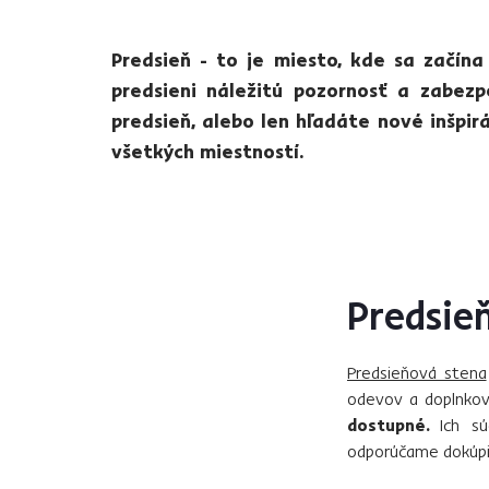
Predsieň - to je miesto, kde sa začí
predsieni náležitú pozornosť a zabezp
predsieň, alebo len hľadáte nové inšpir
všetkých miestností.
Predsie
Predsieňová stena
odevov a doplnkov,
dostupné.
Ich s
odporúčame dokúpiť