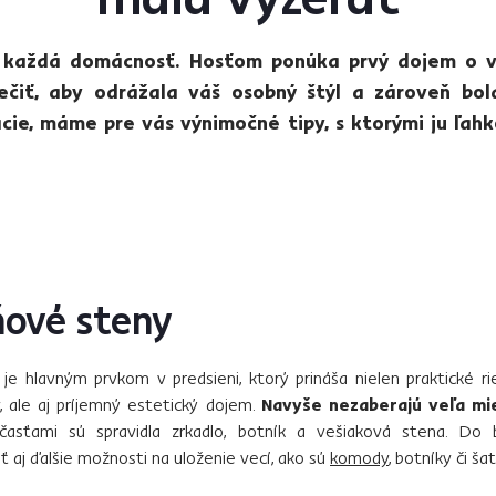
na každá domácnosť. Hosťom ponúka prvý dojem o 
ečiť, aby odrážala váš osobný štýl a zároveň bol
ácie, máme pre vás výnimočné tipy, s ktorými ju ľah
ňové steny
je hlavným prvkom v predsieni, ktorý prináša nielen praktické ri
 ale aj príjemný estetický dojem.
Navyše nezaberajú veľa mi
účasťami sú spravidla zrkadlo, botník a vešiaková stena. Do
 aj ďalšie možnosti na uloženie vecí, ako sú
komody
, botníky či ša