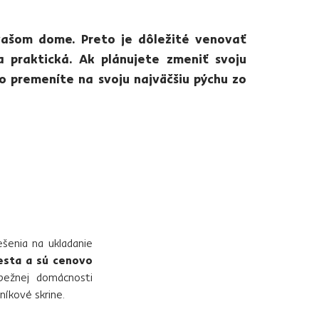
vašom dome. Preto je dôležité venovať
a praktická. Ak plánujete zmeniť svoju
ko premeníte na svoju najväčšiu pýchu zo
ešenia na ukladanie
esta a sú cenovo
 bežnej domácnosti
tníkové skrine.