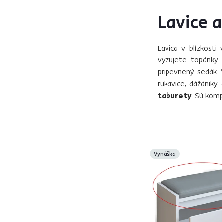
Lavice 
Lavica v blízkost
vyzujete topánky.
pripevnený sedák. 
rukavice, dáždnik
taburety
. Sú kom
Vynáška