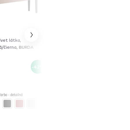
lvet látka,
á/čierna, BURDA
-42%
Farba - detailná