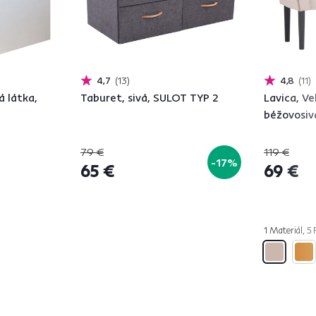
4,7
13
4,8
11
á látka,
Taburet, sivá, SULOT TYP 2
Lavica, Ve
béžovosiv
79 €
119 €
-17%
65 €
69 €
1 Materiál, 5 