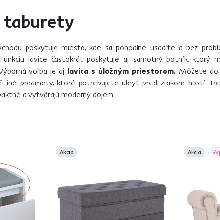
a taburety
i vchodu poskytuje miesto, kde sa pohodlne usadíte a bez probl
 Funkciu lavice častokrát poskytuje aj samotný botník, ktorý m
Výborná voľba je aj
lavica s úložným priestorom.
Môžete do ne
y či iné predmety, ktoré potrebujete ukryť pred zrakom hostí. T
paktné a vytvárajú moderný dojem.
Akcia
Akcia
Vý