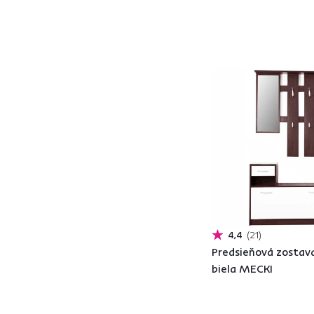
4,4
21
Predsieňová zostav
biela MECKI