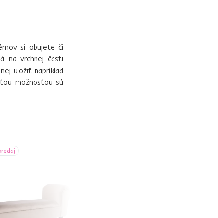
émov si obujete či
á na vrchnej časti
j uložiť napríklad
reťou možnosťou sú
predaj