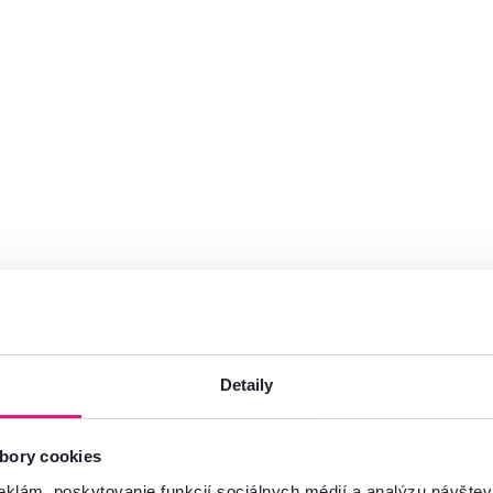
šinou súčasťou každej predsieňovej steny. Avšak, ako sme už písa
Detaily
 botník málo. Ďalší botník navyše je preto štandardnou súčasťou
vať obuv mimo cesty a na poriadku. Obľúbenými typmi botníkov
s
ierkami s dreveným dekorom alebo otvorené policové bo
bory cookies
aký, ktorý bude najlepšie ladiť s vaším nábytkom a vkusom.
eklám, poskytovanie funkcií sociálnych médií a analýzu návšte