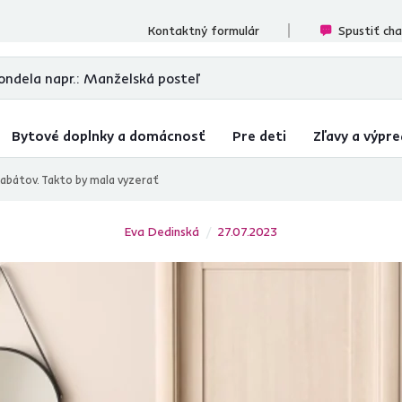
cenzií
Kontaktný formulár
Spustiť ch
Bytové doplnky a domácnosť
Pre deti
Zľavy a výpre
kabátov. Takto by mala vyzerať
Eva Dedinská
27.07.2023