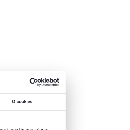
li vyššie, pre celú
O cookies
 každej predsiene.
ú vysoké botníky
tníky väčšinou z
vnosti používame súbory