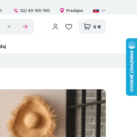
at
02/ 40 100 100
Predajne
0 €
daj