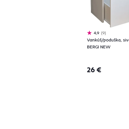
4,9
9
Vankúš/poduška, siv
BERGI NEW
26 €