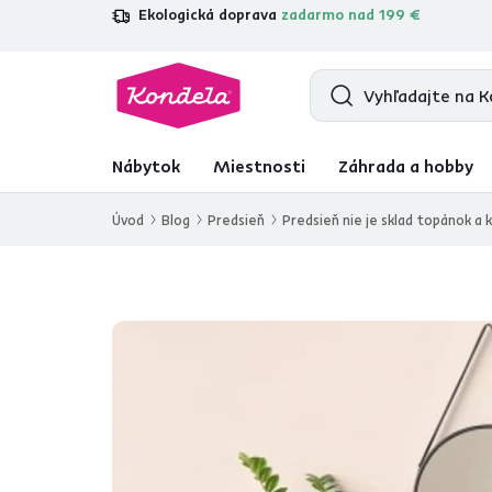
Ekologická doprava
zadarmo nad 199 €
4,7
31 211
overených produktových re
Nábytok
Miestnosti
Záhrada a hobby
Úvod
Blog
Predsieň
Predsieň nie je sklad topánok a 