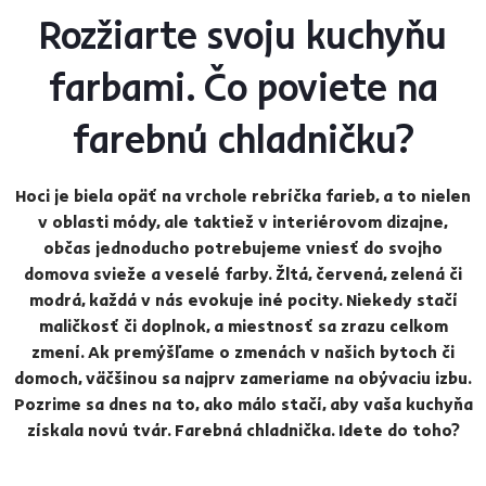
Rozžiarte svoju kuchyňu
farbami. Čo poviete na
farebnú chladničku?
Hoci je biela opäť na vrchole rebríčka farieb, a to nielen
v oblasti módy, ale taktiež v interiérovom dizajne,
občas jednoducho potrebujeme vniesť do svojho
domova svieže a veselé farby. Žltá, červená, zelená či
modrá, každá v nás evokuje iné pocity. Niekedy stačí
maličkosť či doplnok, a miestnosť sa zrazu celkom
zmení. Ak premýšľame o zmenách v našich bytoch či
domoch, väčšinou sa najprv zameriame na obývaciu izbu.
Pozrime sa dnes na to, ako málo stačí, aby vaša kuchyňa
získala novú tvár. Farebná chladnička. Idete do toho?