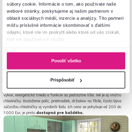
súbory cookie. Informácie o tom, ako používate naše
webové stránky, poskytujeme aj našim partnerom v
oblasti sociálnych médií, inzercie a analýzy. Títo partneri
môžu príslušné informácie skombinovať s ďalšími
údajmi, ktoré ste im poskytli alebo ktoré od vás získali,
keď ste používali ich služby.
Kuchyňa v jednej farbe
V retro štýle
Povoliť všetko
Farebné chladničky sú typické pre domácnosti
v retro štýle
. Nízke, s
oblými tvarmi, s výraznými kovovými rúčkami, často kombinované s
Prispôsobiť
mrazničkou.
Také sú chladničky z 50. až 60. rokov. Novodobé
retro chladničky
vyzerajú presne ako tie spred pol storočia, no ich
výkon, energetická trieda a funkcie sa podstatne líšia. Iné je aj vnútro
chladničky. Rozloženie políc, priehradiek, držiakov na fľaše, často býva
súčasťou chladničky aj vyrobník ľadu. Ich cena sa pohybuje od 200 do
1.000 Eur, je preto
dostupná pre každého.