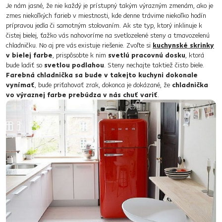
Je nám jasné, že nie každý je prístupný takým výrazným zmenám, ako je
zmes niekoľkých farieb v miestnosti, kde denne trávime niekoľko hodín
prípravou jedla či samotným stolovaním. Ak ste typ, ktorý inklinuje k
čistej bielej, ťažko vás nahovoríme na svetlozelené steny a tmavozelenú
chladničku. No aj pre vás existuje riešenie. Zvoľte si
kuchynské skrinky
v bielej farbe
, prispôsobte k nim
svetlú pracovnú dosku
, ktorá
bude ladiť so
svetlou podlahou
. Steny nechajte taktiež čisto biele.
Farebná chladnička sa bude v takejto kuchyni dokonale
vynímať
, bude priťahovať zrak, dokonca je dokázané, že
chladnička
vo výraznej farbe prebúdza v nás chuť variť
.