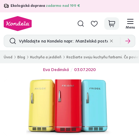
Ekologická doprava
zadarmo nad 199 €
4,7
31 333
overených produktových recenzií
Menu
Úvod
Blog
Kuchyňa a jedáleň
Rozžiarte svoju kuchyňu farbami. Čo povie
Eva Dedinská
03.07.2020