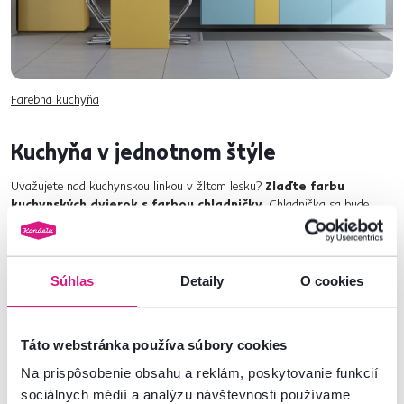
Farebná kuchyňa
Kuchyňa v jednotnom štýle
Uvažujete nad kuchynskou linkou v žltom lesku?
Zlaďte farbu
kuchynských dvierok s farbou chladničky
. Chladnička sa bude
tváriť ako súčasť nábytku. Tento spôsob je ideálny pre vstavané
spotrebiče.
Súhlas
Detaily
O cookies
Táto webstránka používa súbory cookies
Na prispôsobenie obsahu a reklám, poskytovanie funkcií
sociálnych médií a analýzu návštevnosti používame