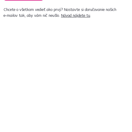
Chcete o všetkom vedieť ako prvý? Nastavte si doručovanie našich
e‑mailov tak, aby vám nič neušlo.
Návod nájdete tu
.
Predajne po celom Slovensku