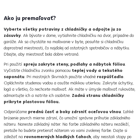
Ako ju premaľovať?
Vyberte všetky potraviny z chladničky a odpojte ju zo
zásuvky
. Ak bývate v dome, vytiahnite chladničku na dvor, prípadne do
garáže. Ak sa chystáte na maľovanie v byte, posuňte si chladničku
doprostred miestnosti, čo najďalej od ostatných spotrebičov a nábytku.
Dbajte, aby miestnosť bola dobre vetraná.
Pri použití
spreju zakryte steny, podlahy a nábytok fóliou
.
Vyčistite chladničku zvonku pomocou
teplej vody a tekutého
saponátu
. Pri mastných škvrnách použite vhodné
rozpúšťadlo
.
Opláchnite studenou vodou a osušte mäkkou utierkou. Zakryte úchytky,
logá a všetko, čo nechcete maľovať. Ak máte v úmysle maľovať rukoväte,
odmontujte ich a natrite ich osobitne.
Zadnú stranu chladničky
prikryte plastovou fóliou.
Odporúčame
prednú časť a boky zdrsniť oceľovou vlnou
. Ľahké
brúsenie povrch mierne zdrsní, čo umožní správne priľnutie základného
náteru. Naneste základný náter. Na farbe základného náteru nezáleží,
pretože ho budete pretierať náterom vo vami zvolenej farbe. Dajte si
záležať na
rovnomerných hladkých ťahoch
, aby neostali stopy po