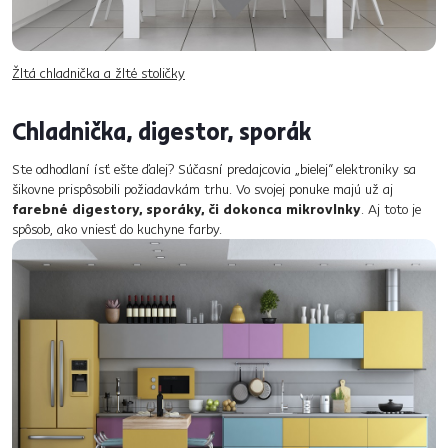
Žltá chladnička a žlté stoličky
Chladnička, digestor, sporák
Ste odhodlaní ísť ešte ďalej? Súčasní predajcovia „bielej“ elektroniky sa
šikovne prispôsobili požiadavkám trhu. Vo svojej ponuke majú už aj
farebné digestory, sporáky, či dokonca mikrovlnky
. Aj toto je
spôsob, ako vniesť do kuchyne farby.