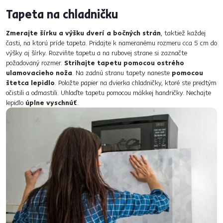
Tapeta na chladničku
Zmerajte šírku a výšku dverí a bočných strán
, taktiež každej
časti, na ktorú príde tapeta. Pridajte k nameranému rozmeru cca 5 cm do
výšky aj šírky. Rozviňte tapetu a na rubovej strane si zaznačte
požadovaný rozmer.
Strihajte tapetu pomocou ostrého
ulamovacieho noža
. Na zadnú stranu tapety naneste
pomocou
štetca lepidlo
. Položte papier na dvierka chladničky, ktoré ste predtým
očistili a odmastili. Uhlaďte tapetu pomocou mäkkej handričky. Nechajte
lepidlo
úplne vyschnúť
.