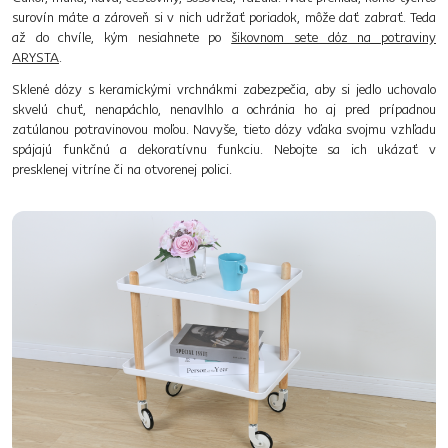
surovín máte a zároveň si v nich udržať poriadok, môže dať zabrať. Teda
až do chvíle, kým nesiahnete po
šikovnom sete dóz na potraviny
ARYSTA
.
Sklené dózy s keramickými vrchnákmi zabezpečia, aby si jedlo uchovalo
skvelú chuť, nenapáchlo, nenavlhlo a ochránia ho aj pred prípadnou
zatúlanou potravinovou moľou. Navyše, tieto dózy vďaka svojmu vzhľadu
spájajú funkčnú a dekoratívnu funkciu. Nebojte sa ich ukázať v
presklenej vitríne či na otvorenej polici.