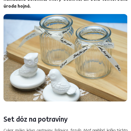
úroda hojná.
Set dóz na potraviny
Cukor, múka, káva, cestoviny, šošovica, fazuľa. Mať prehľad, koľko týchto