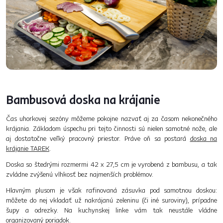
Bambusová doska na krájanie
Čas uhorkovej sezóny môžeme pokojne nazvať aj za časom nekonečného
krájania. Základom úspechu pri tejto činnosti sú nielen samotné nože, ale
aj dostatočne veľký pracovný priestor. Práve oň sa postará
doska na
krájanie TAREK
.
Doska so štedrými rozmermi 42 x 27,5 cm je vyrobená z bambusu, a tak
zvládne zvýšenú vlhkosť bez najmenších problémov.
Hlavným plusom je však rafinovaná zásuvka pod samotnou doskou:
môžete do nej vkladať už nakrájanú zeleninu (či iné suroviny), prípadne
šupy a odrezky. Na kuchynskej linke vám tak neustále vládne
organizovaný poriadok.