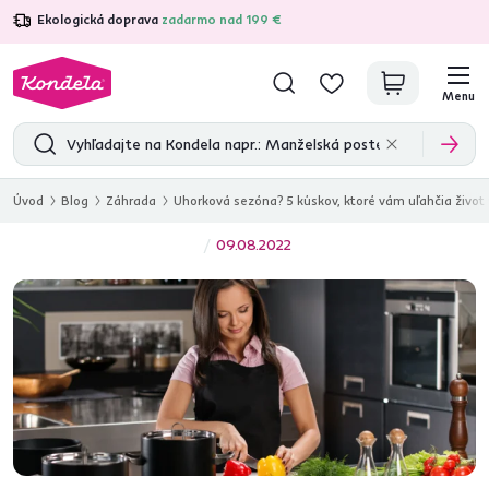
Ekologická doprava
zadarmo nad 199 €
4,7
31 285
overených produktových recenzií
Menu
Úvod
Blog
Záhrada
Uhorková sezóna? 5 kúskov, ktoré vám uľahčia život 
09.08.2022