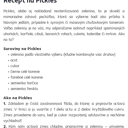
Pickles, alebo aj nakladaná nesterilizovaná zelenina, to je skvelá a
mimoriadne zdravá pochúťka, ktorá sa výborne hodí ako príloha k
hlavným jedlám, prípadne k syrovým či mäsovým chuťovkovým tanierom.
Voľba zeleniny je na vás, my odporúčame siahnuť napríklad spomínaných
uhorkách, karfiole, cibuli, baraních rohoch, cukete, kalerábe či mrkve. Ako
na to?
Suroviny na Pickles
• zelenina podľa vlastného výberu (kľudne kombinujte viac druhov)
• ocot
• cukor
• čierne celé korenie
• farebné celé korenie
• semienka horčice
• semienka feniklu
Ako na Pickles
1.
Základom je čistá zaváraninová fľaša, do ktorej si pripravíte octovú
zmes. V hrnci si ju uvaríte z 1 dielu octu a 2 dielov kryštálového cukru.
Zmes privedieme do varu, keď je cukor rozpustený, odstavíme a necháme
vychladnúť.
2.
Kým nám octová zmes chladne, pripravíme si zeleninu – umyjeme,