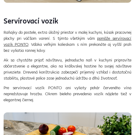
Servírovací vozík
Raňajky do postele, extra úložný priestor v malej kuchyni, kúsok pracovnej
plochy pri väčšom varení. S týmto všetkým vám
pomôže servírovací
vozík PONTO
. Vďaka veľkým kolieskam s ním prekonáte aj vyšší prah
bez vyliatia rannej kávy.
Ak sa chystáte prijať návštevu, jednoducho naň v kuchyni pripravíte
občerstvenie a elegantne, ako na kráľovskej hostine ho svojej návšteve
priveziete. Drevená konštrukcia zabezpečí príjemný vzhľad i dostatočnú
stabilitu, plastové police zase jednoduchú údržbu a dlhú životnosť.
Pre servírovací vozík PONTO ani vyliaty pohár červeného vína
nepredstavuje hrozbu. Okrem bieleho prevedenia vozík nájdete tiež v
elegantnej čiernej.