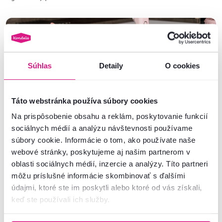
Súhlas
Detaily
O cookies
Táto webstránka používa súbory cookies
Na prispôsobenie obsahu a reklám, poskytovanie funkcií
sociálnych médií a analýzu návštevnosti používame
súbory cookie. Informácie o tom, ako používate naše
Sada nožov a kuchynské náradia
webové stránky, poskytujeme aj našim partnerom v
oblasti sociálnych médií, inzercie a analýzy. Títo partneri
Mať v kuchyni všetko dôležité po ruke je nielen otázkou pohodlia, ale i
môžu príslušné informácie skombinovať s ďalšími
hygieny. Vyberáte počas varenia naberačku alebo nožík, hups a úchytka
údajmi, ktoré ste im poskytli alebo ktoré od vás získali,
na zásuvke je od cesta.
Sada nožov a kuchynského náradia KAHON
tento
keď ste používali ich služby.
problém pomôže noblesne vyriešiť.
Obsahuje 5 nožov – od chlebového cez porcovací až po nôž na ovocie a