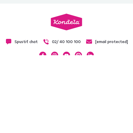
Spustiť chat
02/ 40 100 100
[email protected]
Nakupovanie
Pre zákazníkov
Obchodné podmienky
SK
(Slovenčina)