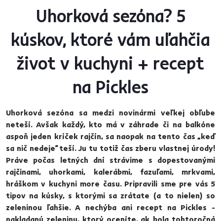
Uhorková sezóna? 5
kúskov, ktoré vám uľahčia
život v kuchyni + recept
na Pickles
Uhorková sezóna sa medzi novinármi veľkej obľube
neteší. Avšak každý, kto má v záhrade či na balkóne
aspoň jeden kríček rajčín, sa naopak na tento čas „keď
sa nič nedeje“ teší. Ju tu totiž čas zberu vlastnej úrody!
Práve počas letných dní strávime s dopestovanými
rajčinami, uhorkami, kalerábmi, fazuľami, mrkvami,
hráškom v kuchyni more času. Pripravili sme pre vás 5
tipov na kúsky, s ktorými sa zrátate (a to nielen) so
zeleninou ľahšie. A nechýba ani recept na Pickles -
nakladanú zeleninu, ktorý oceníte, ak bola tohtoročná