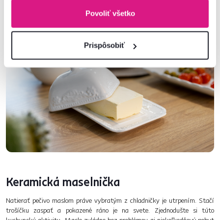
zeleninu, tri naberačky, dosku na krájanie a šikovný stojan. Sadu KAHON
Povoliť všetko
nájdete v ružovej, mentolovej, bielej a vanilkovej farbe. Ktorá sa vám
najviac hodí do kuchyne?
Prispôsobiť
Keramická maselnička
Natierať pečivo maslom práve vybratým z chladničky je utrpením. Stačí
trošíčku zaspať a pokazené ráno je na svete. Zjednodušte si túto
kuchynskú aktivitu. Maslo zvládne bez problémov aj niekoľkodňový pobyt