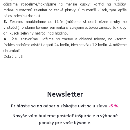
očistíme, rozdelíme/nakrájame na menšie kúsky: karfiol na ružičky,
mrkvu a ostatnú zeleninu na tenké plátky. Čím menší kúsok, tým lepšie
nálev zeleninu dochutí.
3.
Zeleninu naukladáme do fľaše (môžeme striedať rôzne druhy po
vrstvách), pridáme korenie, semienka a zalejeme octovou zmesou tak, aby
ani kúsok zeleniny netrčal nad hladinou.
4.
Fľašu zatvoríme, uložíme na tmavé a chladné miesto, na ktorom
Pickles necháme odstáť aspoň 24 hodín, ideálne však 72 hodín. A môžeme
chrumkať.
Dobrú chuť!
Newsletter
Prihláste sa na odber a získajte uvítaciu zľavu
-5 %
.
Navyše vám budeme posielať inšpirácie a výhodné
ponuky pre vaše bývanie.