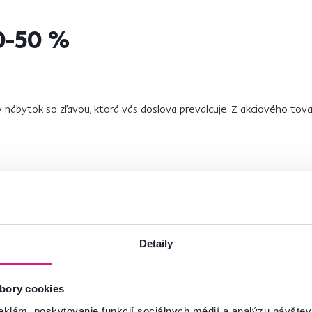
0-50 %
ý nábytok so zľavou, ktorá vás doslova prevalcuje. Z akciového tov
stoličky Adola
Detaily
a relaxovať, tak toto je snom každého z nás. Posaďte sa na svoje
n
tvár slnku a zabudnite na každodenné starosti. Stolička je vyroben
lo tvorí pevná sieťovina.
Záhradnú stoličku ADOLA ponúkame v
bory cookies
a, sivá. Vyniká
funkciou skladania
, preto ju dokážete zúžitkovať p
eklám, poskytovanie funkcií sociálnych médií a analýzu návšte