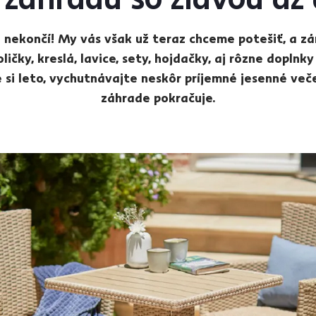
šte nekončí! My vás však už teraz chceme potešiť, a 
ičky, kreslá, lavice, sety, hojdačky, aj rôzne doplnk
 si leto, vychutnávajte neskôr príjemné jesenné več
záhrade pokračuje.