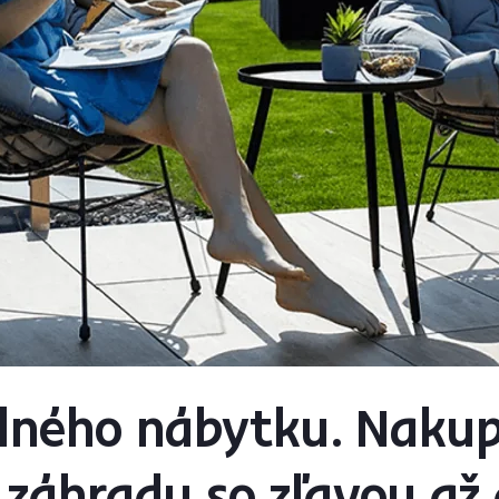
dného nábytku. Nakup
 záhradu so zľavou až