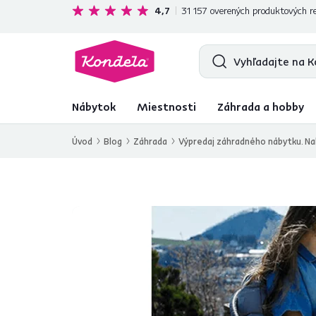
Ekologická doprava
zadarmo nad 199 €
4,7
31 157
overených produktových re
Nábytok
Miestnosti
Záhrada a hobby
Úvod
Blog
Záhrada
Výpredaj záhradného nábytku. Na