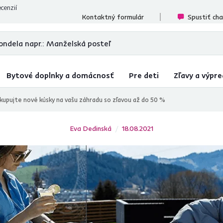
cenzií
Kontaktný formulár
Spustiť ch
Bytové doplnky a domácnosť
Pre deti
Zľavy a výpre
kupujte nové kúsky na vašu záhradu so zľavou až do 50 %
Eva Dedinská
18.08.2021