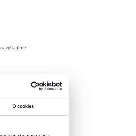
aru vyberáme:
O cookies
ové stoličky
á
z ocele a plastu,
 dvoch farebných
o celý rok.
vnosti používame súbory