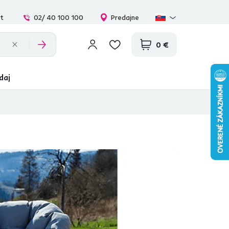
at
02/ 40 100 100
Predajne
0 €
daj