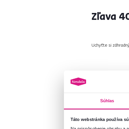
Zľava 4
Uchyťte si záhradn
Záhradné 
Súhlas
Sedieť na záhrade 
ADOLA
, nastavte 
operadlo a sedad
Táto webstránka používa sú
prevedeniach: čiern
Na prispôsobenie obsahu a r