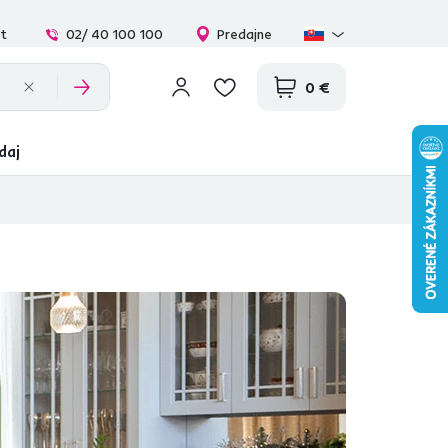
at
02/ 40 100 100
Predajne
0 €
daj