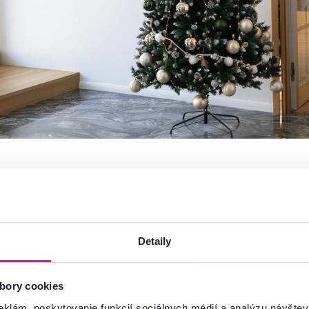
očný stromček – výhody a nevýhody
Detaily
mček má v slovenských domácnostiach dlhú tradíciu – jeho vôňa a 
y však stál v stojane, v minulosti kvôli nedostatku miesta v domácn
 keď sa naň pozrieme z ekologickej stránky?
bory cookies
eklám, poskytovanie funkcií sociálnych médií a analýzu návšte