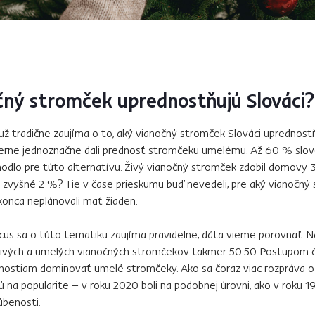
čný stromček uprednostňujú Slováci
už tradične zaujíma o to, aký vianočný stromček Slováci uprednostň
erne jednoznačne dali prednosť stromčeku umelému. Až 60 % slo
odlo pre túto alternatívu. Živý vianočný stromček zdobil domovy
 zvyšné 2 %? Tie v čase prieskumu buď nevedeli, pre aký vianočný
konca neplánovali mať žiaden.
us sa o túto tematiku zaujíma pravidelne, dáta vieme porovnať. N
živých a umelých vianočných stromčekov takmer 50:50. Postupom č
stiam dominovať umelé stromčeky. Ako sa čoraz viac rozpráva o e
 na popularite – v roku 2020 boli na podobnej úrovni, ako v roku 19
úbenosti.