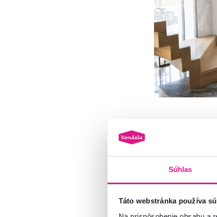
Živý vian
Súhlas
Živý vianočný stro
predurčujú. Nie vžd
visieť zo stropu. A
Táto webstránka používa sú
Na prispôsobenie obsahu a r