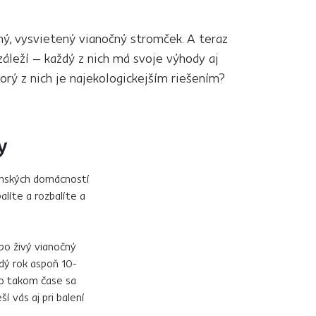
ý, vysvietený vianočný stromček. A teraz
záleží – každý z nich má svoje výhody aj
ý z nich je najekologickejším riešením?
dy
venských domácností
líte a rozbalíte a
ebo živý vianočný
dý rok aspoň 10-
po takom čase sa
 vás aj pri balení