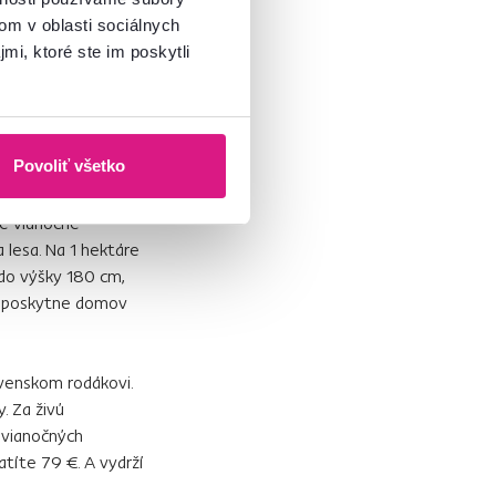
 skleníkových
om v oblasti sociálnych
t, asi ¼ z tejto
mi, ktoré ste im poskytli
omček so sebou
to 4 kg
čovaciu kôru,
Povoliť všetko
rovicu alebo
vé vianočné
 lesa. Na 1 hektáre
 do výšky 180 cm,
eň poskytne domov
ovenskom rodákovi.
. Za živú
h vianočných
atíte 79 €. A vydrží