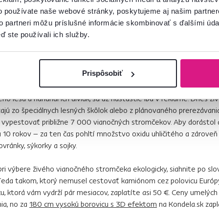
, asi dva metre vysokého umelého stromčeka sa vyprodukuje 40 kg
o používate naše webové stránky, poskytujeme aj našim partner
sa vyprodukujú pri výrobe ropy, ktorá je základnou surovinou pre plas
to partneri môžu príslušné informácie skombinovať s ďalšími údaj
dukuje pri samotnej výrobe stromčeka. Naopak, živý vianočný str
ď ste používali ich služby.
u 16 kg – ak sa ho rozhodneme vyhodiť do koša. Ak ho spálime, sú 
v. A keď ho dáme do drvičky konárov a použijeme v záhrade ako mul
omáhame.
Prispôsobiť
ianočných stromčekov? Časy, keď každá druhá rodina išla vypíliť bo
ého lesa a naháňal ich diviak, sú už našťastie iba v reklame. Dnes ži
jú zo špeciálnych lesných škôlok alebo z plánovaného prerezávania
i vypestovať približne 7 000 vianočných stromčekov. Aby dorástol
a 10 rokov – za ten čas pohltí množstvo oxidu uhličitého a zárov
ovránky, sýkorky a sojky.
pri výbere živého vianočného stromčeka ekologicky, siahnite po sl
Teda takom, ktorý nemusel cestovať kamiónom cez polovicu Európy
u, ktorá vám vydrží pár mesiacov, zaplatíte asi 50 €. Ceny umelýc
ia, no za
180 cm vysokú borovicu s 3D efektom
na Kondela.sk zapl