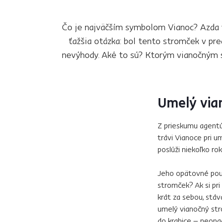
Čo je najväčším symbolom Vianoc? Azda v
ťažšia otázka: bol tento stromček v pre
nevýhody. Aké to sú? Ktorým vianočným 
Umelý via
Z prieskumu agentú
trávi Vianoce pri u
poslúži niekoľko ro
Jeho opätovné použi
stromček? Ak si pr
krát za sebou, stá
umelý vianočný str
do krabice – neopad