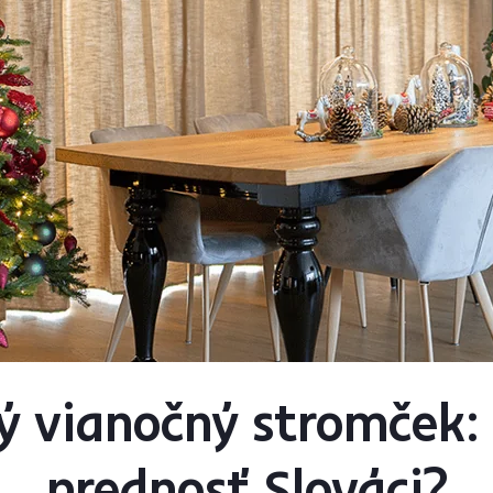
lý vianočný stromček:
prednosť Slováci?