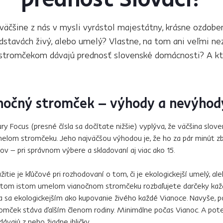
äčšine z nás v mysli vyrástol majestátny, krásne ozdoben
dstavách živý, alebo umelý? Vlastne, na tom ani veľmi ne
stromčekom dávajú prednosť slovenské domácnosti? A ktor
nočný stromček – výhody a nevýho
ry Focus (presné čísla sa dočítate nižšie) vyplýva, že väčšina slo
melom stromčeku. Jeho najväčšou výhodou je, že ho za pár minút zba
kov – pri správnom výbere a skladovaní aj viac ako 15.
tie je kľúčové pri rozhodovaní o tom, či je ekologickejší umelý, al
i tom istom umelom vianočnom stromčeku rozbaľujete darčeky kaž
va sa ekologickejším ako kupovanie živého každé Vianoce. Navyše, 
omček stáva ďalším členom rodiny. Minimálne počas Vianoc. A poteší
ávajú z neho žiadne ihličky.