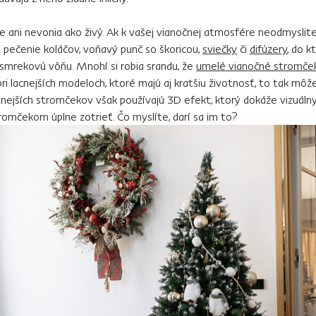
 ani nevonia ako živý. Ak k vašej vianočnej atmosfére neodmyslite
pečenie koláčov, voňavý punč so škoricou,
sviečky
či
difúzery
, do 
i smrekovú vôňu. Mnohí si robia srandu, že
umelé vianočné stromče
 pri lacnejších modeloch, ktoré majú aj kratšiu životnosť, to tak môž
nejších stromčekov však používajú 3D efekt, ktorý dokáže vizuálny
omčekom úplne zotrieť. Čo myslíte, darí sa im to?