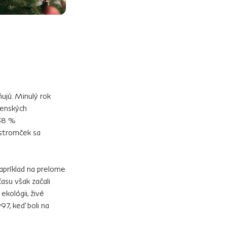
?
ujú. Minulý rok
venských
 38 %
 stromček sa
apríklad na prelome
asu však začali
kológii, živé
97, keď boli na