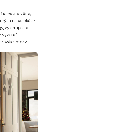
ľne patria vône,
ktorých nakvapkáte
ky
vyzerajú ako
e vyzerať.
 rozdiel medzi