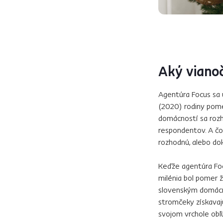
Aký viano
Agentúra Focus sa 
(2020) rodiny pom
domácností sa rozh
respondentov. A čo
rozhodnú, alebo do
Keďže agentúra Foc
milénia bol pomer 
slovenským domácno
stromčeky získavajú
svojom vrchole obľ