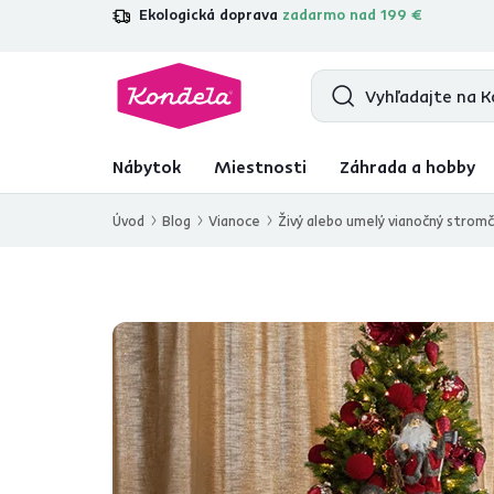
Ekologická doprava
zadarmo nad 199 €
4,7
31 157
overených produktových re
Nábytok
Miestnosti
Záhrada a hobby
Úvod
Blog
Vianoce
Živý alebo umelý vianočný strom