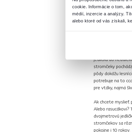
Pri výrobe jedného
cookie. Informácie o tom, ak
plynov: 2/3 z toho 
médií, inzercie a analýzy. Tí
hmotnosti sa vypro
alebo ktoré od vás získali, ke
nesie uhlíkovú stop
skleníkových plyno
prírode ešte aj p
A čo pôvod živých v
jedličku do neďalek
stromčeky pochádza
pôdy dokážu lesníc
potrebuje na to cc
pre vtáky, najmä šk
Ak chcete myslieť 
Alebo rasucákovi? 
dvojmetrovú jedličk
stromčekov sa rôzn
pokojne i 10 rokov.