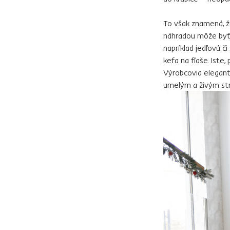
To však znamená, že
náhradou môže byť 
napríklad jedľovú č
kefa na fľaše. Iste,
Výrobcovia elegant
umelým a živým str