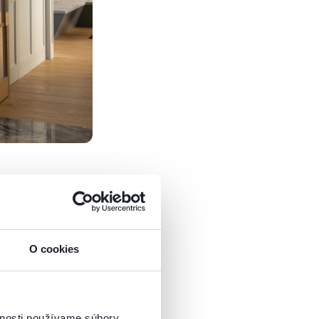
O cookies
vzhľad ho k tomu
ostiach zvykol
vnosti používame súbory