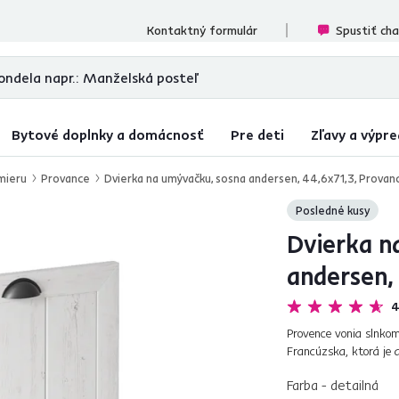
ecenzií
Kontaktný formulár
Spustiť ch
Bytové doplnky a domácnosť
Pre deti
Zľavy a výpre
mieru
Provance
Dvierka na umývačku, sosna andersen, 44,6x71,3, Provan
Posledné kusy
Dvierka n
andersen,
4
Provence vonia slnkom
Francúzska, ktorá je 
štýl veľmi trendy. Ak 
Farba - detailná