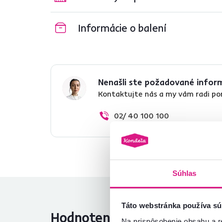
Informácie o balení
Nenašli ste požadované infor
Kontaktujte nás a my vám radi p
02/ 40 100 100
Súhlas
Táto webstránka používa sú
Hodnotenia produktu
Na prispôsobenie obsahu a r