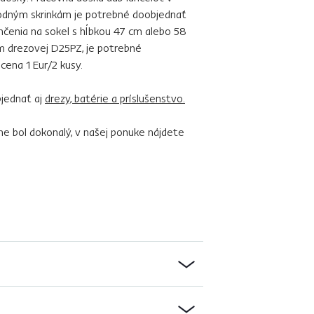
odným skrinkám je potrebné doobjednať
ončenia na sokel s hĺbkou 47 cm alebo 58
em drezovej D25PZ, je potrebné
cena 1 Eur/2 kusy.
jednať aj
drezy, batérie a príslušenstvo.
ne bol dokonalý, v našej ponuke nájdete