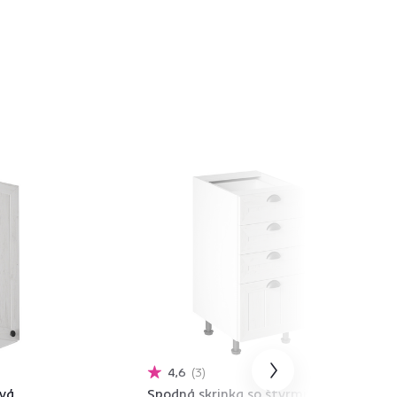
4,6
3
vá,
Spodná skrinka so štyrmi