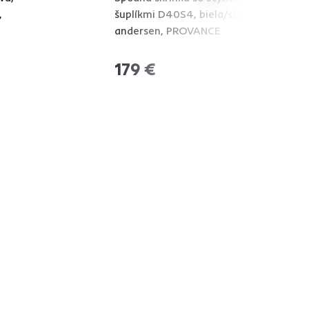
,
šuplíkmi D40S4, biela/sosna
andersen, PROVANCE
179 €