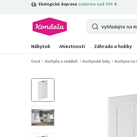
Ekologická doprava
zadarmo nad 199 €
4,7
31 333
overených produktových r
Nábytok
Miestnosti
Záhrada a hobby
Úvod
Kuchyňa a Jedáleň
Kuchynské linky
Kuchyne na 