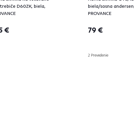
trebiče D60ZK, biela,
biela/sosna andersen
OVANCE
PROVANCE
5 €
79 €
2 Prevedenie