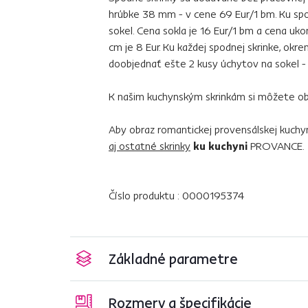
hrúbke 38 mm - v cene 69 Eur/1 bm. Ku sp
sokel. Cena sokla je 16 Eur/1 bm a cena uk
cm je 8 Eur. Ku každej spodnej skrinke, okr
doobjednať ešte 2 kusy úchytov na sokel - 
K našim kuchynským skrinkám si môžete ob
Aby obraz romantickej provensálskej kuchy
aj ostatné skrinky
ku kuchyni
PROVANCE.
Číslo produktu : 0000195374
Základné parametre
Rozmery a špecifikácie