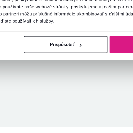
Kristína J.
hviezdičky
4.6
K
o používate naše webové stránky, poskytujeme aj našim partner
16.9.2023, Bratislava,
Slovensko
to partneri môžu príslušné informácie skombinovať s ďalšími údaj
ď ste používali ich služby.
cenzia pre rovnaký model, avšak v inom
evedení
.
Overený nákup
Prispôsobiť