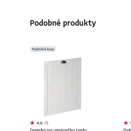
Podobné produkty
Posledné kusy
4,6
1
Dvierka na umývačku riadu,
Dol