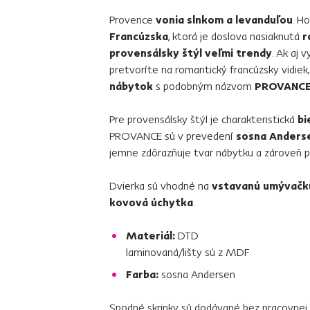
Provence
vonia slnkom a levanduľou
. H
Francúzska
, ktorá je doslova nasiaknutá
r
provensálsky štýl veľmi trendy
. Ak aj 
pretvoríte na romantický francúzsky vidie
nábytok
s podobným názvom
PROVANC
Pre provensálsky štýl je charakteristická
bi
PROVANCE sú v prevedení
sosna Anders
jemne zdôrazňuje tvar nábytku a zároveň p
Dvierka sú vhodné na
vstavanú umývačku
kovová úchytka
.
Materiál:
DTD
laminovaná/lišty sú z MDF
Farba:
sosna Andersen
Spodné skrinky sú dodávané bez pracovnej 