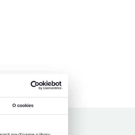
O cookies
vnosti používame súbory