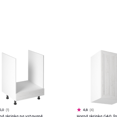
5,0
1
4,8
4
ná skrinka na vstavané
Horná skrinka G40, ľa