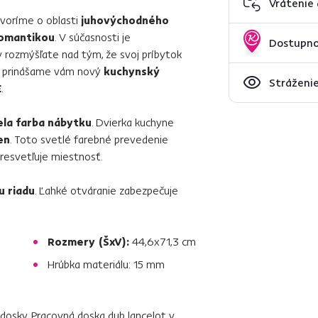
Vrátenie
ovoríme o oblasti
juhovýchodného
omantikou
. V súčasnosti je
Dostupno
vy rozmýšľate nad tým, že svoj príbytok
k, prinášame vám nový
kuchynský
Stráženie
E
.
ela farba nábytku
. Dvierka kuchyne
en
. Toto svetlé farebné prevedenie
resvetľuje miestnosť.
 riadu
. Ľahké otváranie zabezpečuje
Rozmery (ŠxV):
44,6x71,3 cm
Hrúbka materiálu: 15 mm
dosky. Pracovná doska dub lancelot v