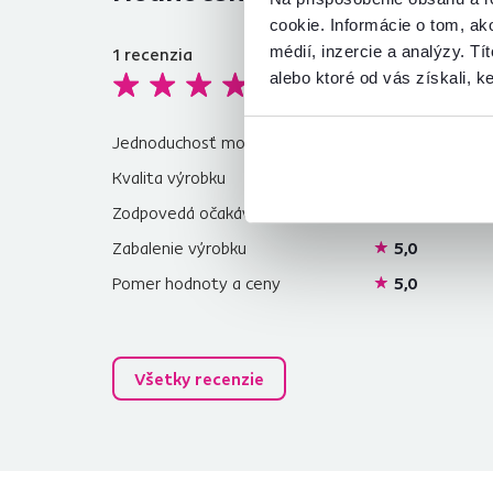
cookie. Informácie o tom, ak
médií, inzercie a analýzy. Tí
1
recenzia
4,6
alebo ktoré od vás získali, ke
Re
pr
Jednoduchosť montáže
5,0
Kvalita výrobku
3,0
Zodpovedá očakávaniam
5,0
Zabalenie výrobku
5,0
Pomer hodnoty a ceny
5,0
Všetky recenzie