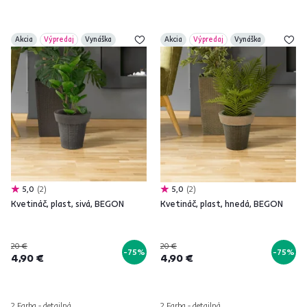
Akcia
Výpredaj
Vynáška
Akcia
Výpredaj
Vynáška
5,0
2
5,0
2
Kvetináč, plast, sivá, BEGON
Kvetináč, plast, hnedá, BEGON
20 €
20 €
-75%
-75%
4,90 €
4,90 €
2 Farba - detailná
2 Farba - detailná