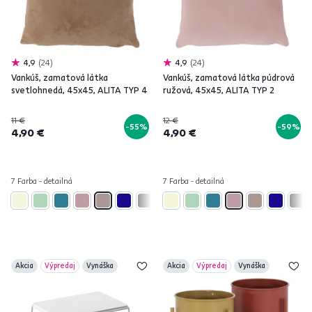
4,9
24
4,9
24
Vankúš, zamatová látka
Vankúš, zamatová látka púdrová
svetlohnedá, 45x45, ALITA TYP 4
ružová, 45x45, ALITA TYP 2
11 €
12 €
-55%
-59%
4,90 €
4,90 €
7 Farba - detailná
7 Farba - detailná
Akcia
Výpredaj
Vynáška
Akcia
Výpredaj
Vynáška