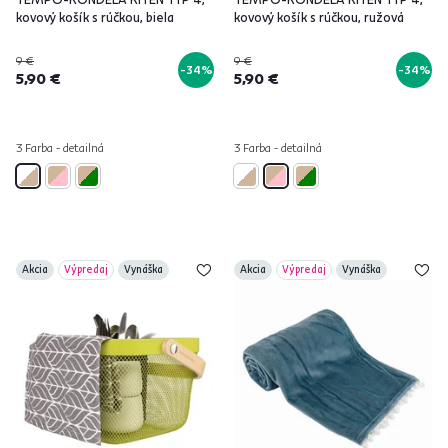
kovový košík s rúčkou, biela
kovový košík s rúčkou, ružová
9 €
9 €
-34%
-34%
5,90 €
5,90 €
3 Farba - detailná
3 Farba - detailná
Akcia
Výpredaj
Vynáška
Akcia
Výpredaj
Vynáška