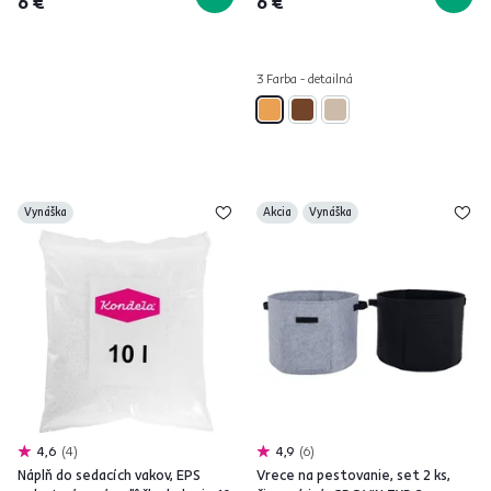
6 €
6 €
3 Farba - detailná
Vynáška
Akcia
Vynáška
4,6
4
4,9
6
Náplň do sedacích vakov, EPS
Vrece na pestovanie, set 2 ks,