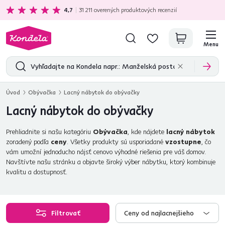
Ekologická doprava
zadarmo nad 199 €
4,7
31 211
overených produktových recenzií
Menu
Úvod
Obývačka
Lacný nábytok do obývačky
Lacný nábytok do obývačky
Prehliadnite si našu kategóriu
Obývačka
, kde nájdete
lacný nábytok
zoradený podľa
ceny
. Všetky produkty sú usporiadané
vzostupne
, čo
vám umožní jednoducho nájsť cenovo výhodné riešenia pre váš domov.
Navštívte našu stránku a objavte široký výber nábytku, ktorý kombinuje
kvalitu a dostupnosť.
Filtrovať
Ceny od najlacnejšieho