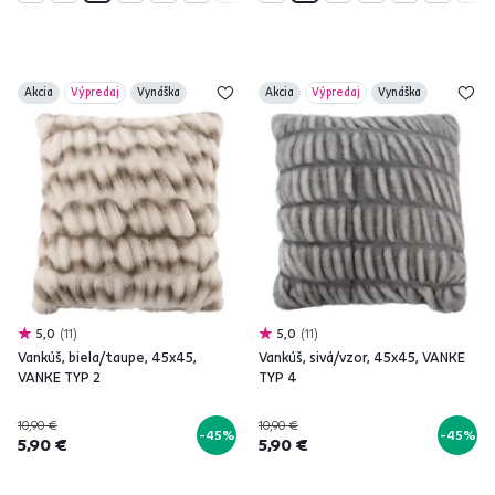
Akcia
Výpredaj
Vynáška
Akcia
Výpredaj
Vynáška
5,0
11
5,0
11
Vankúš, biela/taupe, 45x45,
Vankúš, sivá/vzor, 45x45, VANKE
VANKE TYP 2
TYP 4
10,90 €
10,90 €
-45%
-45%
5,90 €
5,90 €