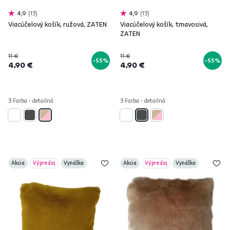
4,9
13
4,9
13
Viacúčelový košík, ružová, ZATEN
Viacúčelový košík, tmavosivá,
ZATEN
11 €
11 €
-55%
-55%
4,90 €
4,90 €
3 Farba - detailná
3 Farba - detailná
Akcia
Výpredaj
Vynáška
Akcia
Výpredaj
Vynáška