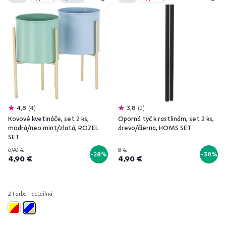
4,8
4
3,8
2
Kovové kvetináče, set 2 ks,
Oporná tyč k rastlinám, set 2 ks,
modrá/neo mint/zlatá, ROZEL
drevo/čierna, HOMS SET
SET
6,90 €
8 €
-28%
-38%
4,90 €
4,90 €
2 Farba - detailná