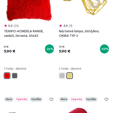
5,0
25
4,9
3
TEMPO-KONDELA RANUE,
Nástenná lampa, zlatá/kov,
vankúš, červená, 45x45
OKIRA TYP 2
8 €
12 €
-26%
-50%
5,90 €
5,90 €
2 Farba - detailná
2 Farba - detailná
Akcia
Výpredaj
Vynáška
Akcia
Výpredaj
Vynáška