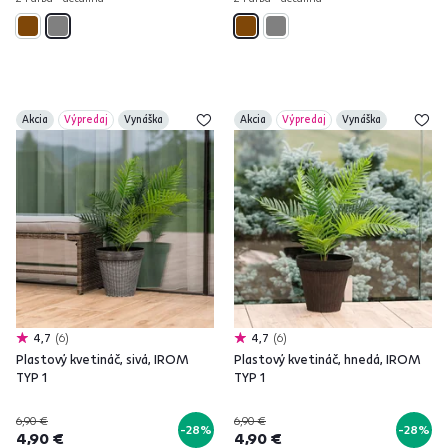
Akcia
Výpredaj
Vynáška
Akcia
Výpredaj
Vynáška
4,7
6
4,7
6
Plastový kvetináč, sivá, IROM
Plastový kvetináč, hnedá, IROM
TYP 1
TYP 1
6,90 €
6,90 €
-28%
-28%
4,90 €
4,90 €