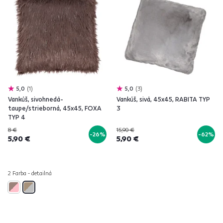
5,0
1
5,0
3
Vankúš, sivohnedá-
Vankúš, sivá, 45x45, RABITA TYP
taupe/strieborná, 45x45, FOXA
3
TYP 4
8 €
15,90 €
-26%
-62%
5,90 €
5,90 €
2 Farba - detailná