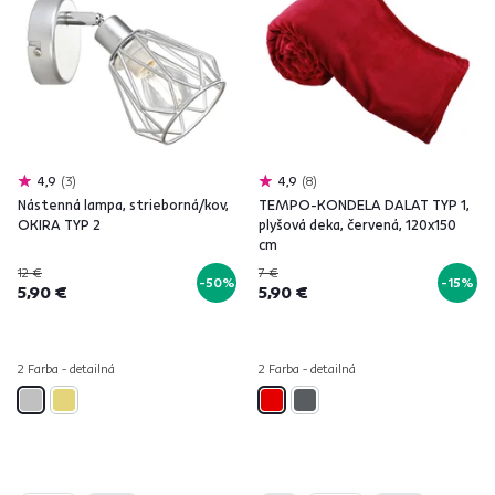
4,9
3
4,9
8
Nástenná lampa, strieborná/kov,
TEMPO-KONDELA DALAT TYP 1,
OKIRA TYP 2
plyšová deka, červená, 120x150
cm
12 €
7 €
-50%
-15%
5,90 €
5,90 €
2 Farba - detailná
2 Farba - detailná