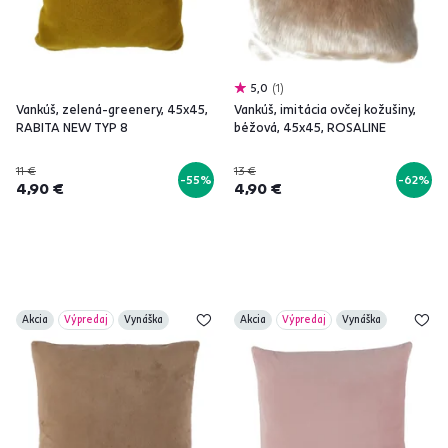
5,0
1
Vankúš, zelená-greenery, 45x45,
Vankúš, imitácia ovčej kožušiny,
RABITA NEW TYP 8
béžová, 45x45, ROSALINE
11 €
13 €
-55%
-62%
4,90 €
4,90 €
Akcia
Výpredaj
Vynáška
Akcia
Výpredaj
Vynáška