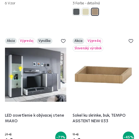
6 Vzor
3 Farba - detailná
Akcia
Výpredaj
Vynáška
Akcia
Výpredaj
Slovenský výrobok
LED osvetlenie k obývacej stene
Sokel ku skrinke, buk, TEMPO
MAXO
ASISTENT NEW 033
21 €
11 €
-71%
-45%