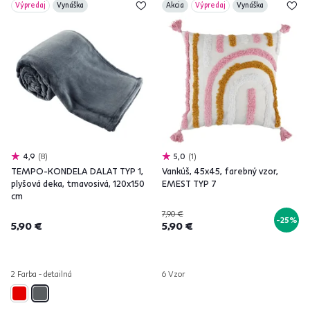
Výpredaj
Vynáška
Akcia
Výpredaj
Vynáška
4,9
8
5,0
1
TEMPO-KONDELA DALAT TYP 1,
Vankúš, 45x45, farebný vzor,
plyšová deka, tmavosivá, 120x150
EMEST TYP 7
cm
7,90 €
-25%
5,90 €
5,90 €
2 Farba - detailná
6 Vzor