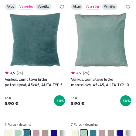
Akcia
Výpredaj
Vynáška
Akcia
Výpredaj
Vynáška
4,9
24
4,9
24
Vankúš, zamatová látka
Vankúš, zamatová látka
petrolejová, 45x45, ALITA TYP 5
mentolová, 45x45, ALITA TYP 10
12 €
12 €
-50%
-50%
5,90 €
5,90 €
7 Farba - detailná
7 Farba - detailná