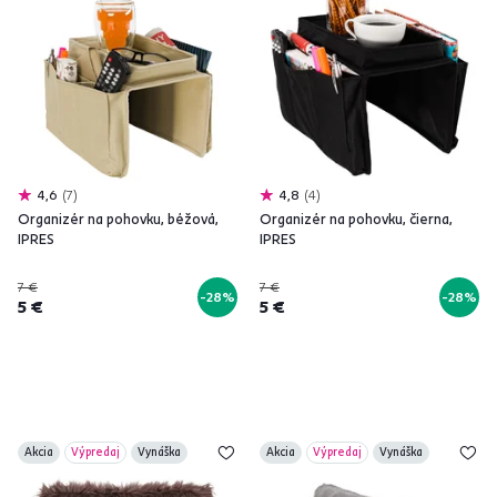
4,6
7
4,8
4
Organizér na pohovku, béžová,
Organizér na pohovku, čierna,
IPRES
IPRES
7 €
7 €
-28%
-28%
5 €
5 €
Akcia
Výpredaj
Vynáška
Akcia
Výpredaj
Vynáška