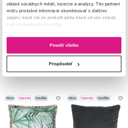
oblasti sociálnych médií, inzercie a analýzy. Títo partneri
môžu príslušné informácie skombinovať s ďalšími
5,0
1
údajmi, ktoré ste im poskytli alebo ktoré od vás získali,
Vankúš, červená/vzor, 45x45,
Vankúš, zelená/vzor, 45x45, UJAN
keď ste používali ich služby.
ARMONI
TYP 1
6,90 €
6,90 €
-28%
-28%
4,90 €
4,90 €
Povoliť všetko
2 Farba - detailná
2 Vzor
Prispôsobiť
Akcia
Výpredaj
Vynáška
Akcia
Výpredaj
Vynáška