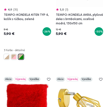
4,9
35
5,0
3
TEMPO-KONDELA KITEN TYP 4,
TEMPO-KONDELA AKRA, plyšová
košík s rúčkou, zelená
deka s brmbolcami, oceľová
modrá, 130x150 cm
8 €
12 €
-26%
-50%
5,90 €
5,90 €
3 Farba - detailná
Akcia
Výpredaj
Vynáška
Akcia
Výpredaj
Vynáška