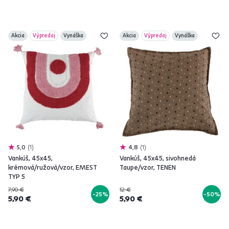
Akcia
Výpredaj
Vynáška
Akcia
Výpredaj
Vynáška
5,0
1
4,8
1
Vankúš, 45x45,
Vankúš, 45x45, sivohnedá
krémová/ružová/vzor, EMEST
Taupe/vzor, TENEN
TYP 5
7,90 €
12 €
-25%
-50%
5,90 €
5,90 €