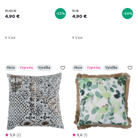
10,50 €
10 €
-53%
-50%
4,90 €
4,90 €
4 Vzor
4 Vzor
Akcia
Výpredaj
Vynáška
Akcia
Výpredaj
Vynáška
5,0
2
5,0
1