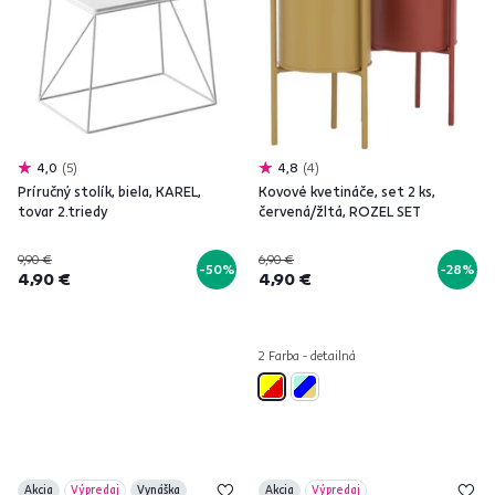
4,0
5
4,8
4
Príručný stolík, biela, KAREL,
Kovové kvetináče, set 2 ks,
tovar 2.triedy
červená/žltá, ROZEL SET
9,90 €
6,90 €
-50%
-28%
4,90 €
4,90 €
2 Farba - detailná
Akcia
Výpredaj
Vynáška
Akcia
Výpredaj