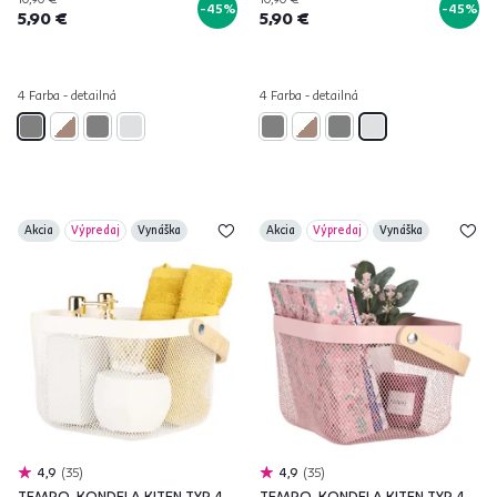
-45%
-45%
5,90 €
5,90 €
4 Farba - detailná
4 Farba - detailná
Akcia
Výpredaj
Vynáška
Akcia
Výpredaj
Vynáška
4,9
35
4,9
35
TEMPO-KONDELA KITEN TYP 4,
TEMPO-KONDELA KITEN TYP 4,