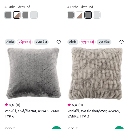
4 Farba - detailná
4 Farba - detailná
Akcia
Výpredaj
Vynáška
Akcia
Výpredaj
Vynáška
5,0
11
5,0
11
Vankúš, sivá/čierna, 45x45, VANKE
Vankúš, svetlosivá/vzor, 45x45,
TYP 6
VANKE TYP 3
10,90 €
10,90 €