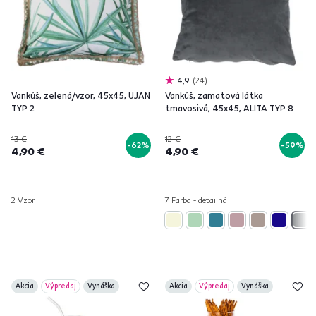
4,9
24
Vankúš, zelená/vzor, 45x45, UJAN
Vankúš, zamatová látka
TYP 2
tmavosivá, 45x45, ALITA TYP 8
13 €
12 €
-62%
-59%
4,90 €
4,90 €
2 Vzor
7 Farba - detailná
Akcia
Výpredaj
Vynáška
Akcia
Výpredaj
Vynáška