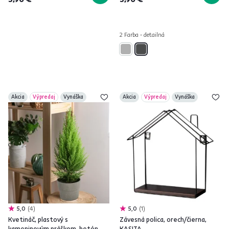
2 Farba - detailná
Akcia
Výpredaj
Vynáška
Akcia
Výpredaj
Vynáška
5,0
4
5,0
1
Kvetináč, plastový s
Závesná polica, orech/čierna,
kameninovým práškom, betón,
KASITA