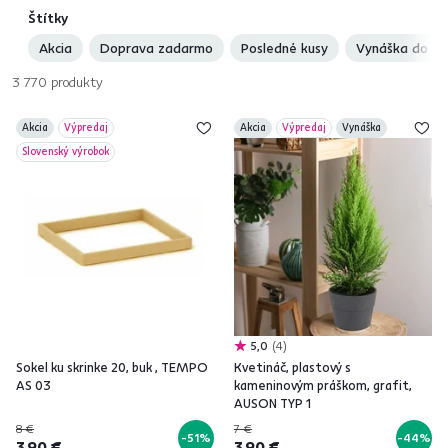
Štítky
Akcia
Doprava zadarmo
Posledné kusy
Vynáška do by
3 770
produkty
Akcia
Výpredaj
Akcia
Výpredaj
Vynáška
Slovenský výrobok
5,0
4
Sokel ku skrinke 20, buk , TEMPO
Kvetináč, plastový s
AS 03
kameninovým práškom, grafit,
AUSON TYP 1
8 €
7 €
-51%
-44%
3,90 €
3,90 €