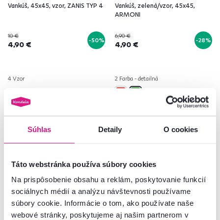
Vankúš, 45x45, vzor, ZANIS TYP 4
Vankúš, zelená/vzor, 45x45,
ARMONI
10 €
6,90 €
-50%
-28%
4,90 €
4,90 €
4 Vzor
2 Farba - detailná
Súhlas
Detaily
O cookies
Akcia
Výpredaj
Vynáška
Akcia
Výpredaj
Vynáška
Táto webstránka používa súbory cookies
Na prispôsobenie obsahu a reklám, poskytovanie funkcií
sociálnych médií a analýzu návštevnosti používame
súbory cookie. Informácie o tom, ako používate naše
webové stránky, poskytujeme aj našim partnerom v