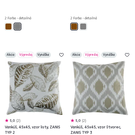
2 Farba - detailná
2 Farba - detailná
Akcia
Výpredaj
Vynáška
Akcia
Výpredaj
Vynáška
5,0
2
5,0
2
Vankúš, 45x45, vzor listy, ZANIS
Vankúš, 45x45, vzor štvorec,
TYP 2
ZANIS TYP 3