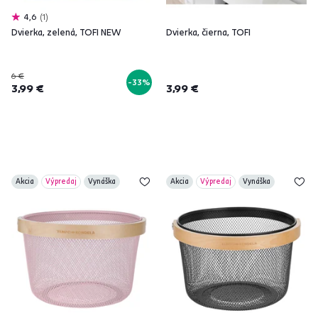
4,6
1
Dvierka, zelená, TOFI NEW
Dvierka, čierna, TOFI
6 €
-33%
3,99 €
3,99 €
Akcia
Výpredaj
Vynáška
Akcia
Výpredaj
Vynáška