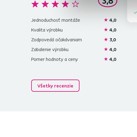
3,8
Jednoduchosť montáže
4,0
Kvalita výrobku
4,0
Zodpovedá očakávaniam
3,0
Zabalenie výrobku
4,0
Pomer hodnoty a ceny
4,0
Všetky recenzie