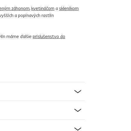
šeným záhonom
,
kvetináčom
a
skleníkom
vyšších a popínavých rastlín
bylín máme ďalšie
príslušenstvo do