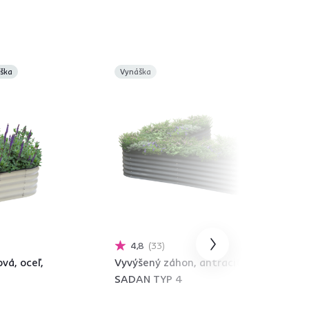
ška
Vynáška
4,8
33
vá, oceľ,
Vyvýšený záhon, antracit, oceľ,
SADAN TYP 4