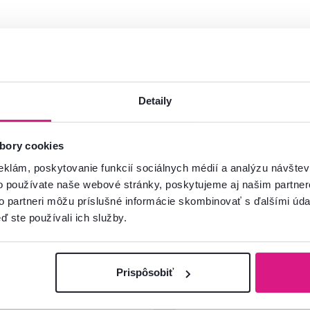
mácie?
oradíme
Detaily
Spustiť chat
bory cookies
eklám, poskytovanie funkcií sociálnych médií a analýzu návšte
o používate naše webové stránky, poskytujeme aj našim partner
to partneri môžu príslušné informácie skombinovať s ďalšími údaj
ď ste používali ich služby.
Lenka P.
Patrik R.
hviezdičky
4.6
Prispôsobiť
L
P
12.5.2026, Humenné,
15.10.2024, Bratislava,
Slovensko
Slovensko