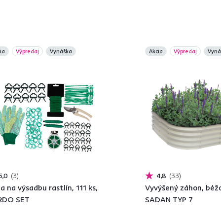
ia
Výpredaj
Vynáška
Akcia
Výpredaj
Vyná
5,0
3
4,8
33
a na výsadbu rastlín, 111 ks,
Vyvýšený záhon, béžo
RDO SET
SADAN TYP 7