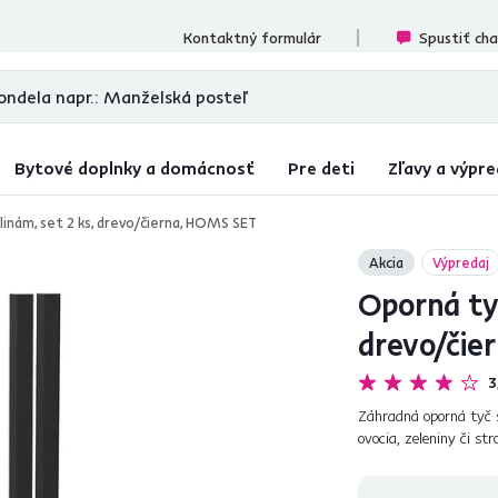
ecenzií
Kontaktný formulár
Spustiť ch
Bytové doplnky a domácnosť
Pre deti
Zľavy a výpre
linám, set 2 ks, drevo/čierna, HOMS SET
Akcia
Výpredaj
Oporná tyč
drevo/čie
3
Záhradná oporná tyč s
ovocia, zeleniny či st
v záhonoch. Z našej p