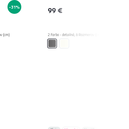
-31%
99 €
ov (cm)
2 Farba - detailná, 6 Rozmerov (cm)