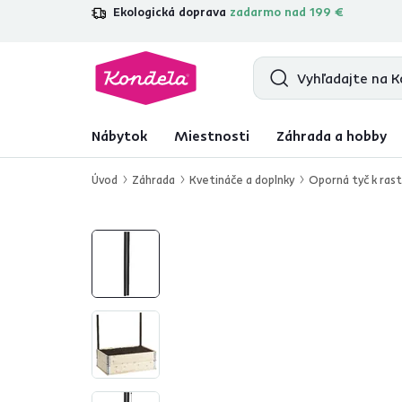
Ekologická doprava
zadarmo nad 199 €
4,7
31 333
overených produktových r
Nábytok
Miestnosti
Záhrada a hobby
Úvod
Záhrada
Kvetináče a doplnky
Oporná tyč k rast