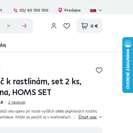
at
02/ 40 100 100
Predajne
0 €
daj
 k rastlinám, set 2 ks,
rna, HOMS SET
,8
2
recenzie
lúži ako opora pri raste vyšších alebo popínavých rastlín,
romčekov. Môže sa použiť aj v kvetináčoch, skleníkoch, ale aj
Čítať viac
onuky vyber...