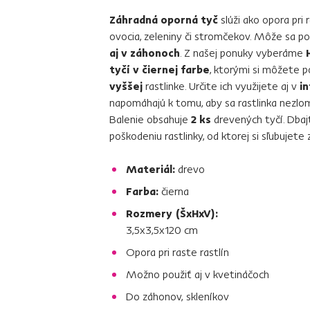
Záhradná oporná tyč
slúži ako opora pri
ovocia, zeleniny či stromčekov. Môže sa pou
aj v záhonoch
. Z našej ponuky vyberáme
tyčí v čiernej farbe
, ktorými si môžete p
vyššej
rastlinke. Určite ich využijete aj v
in
napomáhajú k tomu, aby sa rastlinka nezlomi
Balenie obsahuje
2 ks
drevených tyčí. Dbaj
poškodeniu rastlinky, od ktorej si sľubujete
Materiál:
drevo
Farba:
čierna
Rozmery (ŠxHxV):
3,5x3,5x120 cm
Opora pri raste rastlín
Možno použiť aj v kvetináčoch
Do záhonov, skleníkov