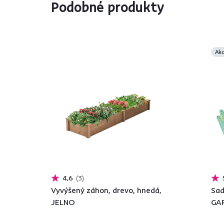
Podobné produkty
Akc
4,6
3
Vyvýšený záhon, drevo, hnedá,
Sad
JELNO
GA