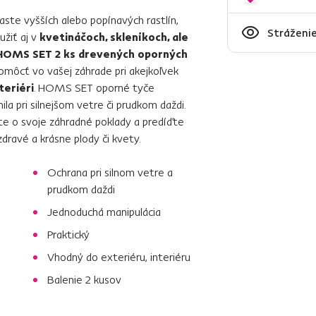
 raste vyšších alebo popínavých rastlín,
Stráženie
žiť aj v
kvetináčoch, skleníkoch, ale
HOMS SET 2 ks drevených oporných
omôcť vo vašej záhrade pri akejkoľvek
teriéri
. HOMS SET oporné tyče
la pri silnejšom vetre či prudkom daždi.
te o svoje záhradné poklady a predíďte
 zdravé a krásne plody či kvety.
Ochrana pri silnom vetre a
prudkom daždi
Jednoduchá manipulácia
Praktický
Vhodný do exteriéru, interiéru
Balenie 2 kusov