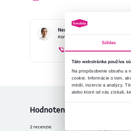
Nenašli ste požadované infor
Kontaktujte nás a my vám radi p
Súhlas
02/ 40 100 100
Táto webstránka používa sú
Na prispôsobenie obsahu a r
cookie. Informácie o tom, ak
médií, inzercie a analýzy. Tí
alebo ktoré od vás získali, ke
Hodnotenia produktu
2
recenzie