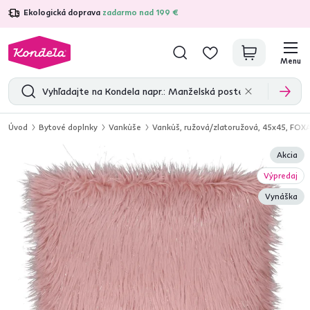
Ekologická doprava
zadarmo nad 199 €
4,7
31 211
overených produktových recenzií
Menu
Úvod
Bytové doplnky
Vankúše
Vankúš, ružová/zlatoružová, 45x45, FOX
Akcia
Výpredaj
Vynáška