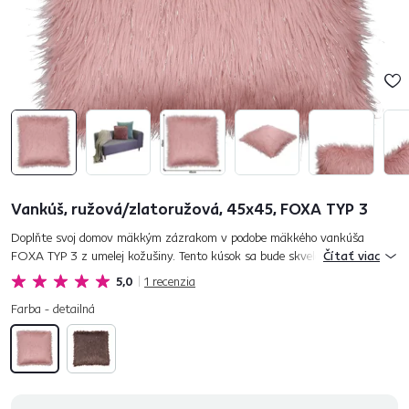
Vankúš, ružová/zlatoružová, 45x45, FOXA TYP 3
Doplňte svoj domov mäkkým zázrakom v podobe mäkkého vankúša
FOXA TYP 3 z umelej kožušiny. Tento kúsok sa bude skvelo vynímať na
Čítať viac
vašej pohovke, kresle aj posteli a stane sa nielen podmanivým doplnkom...
5,0
1
recenzia
Farba - detailná