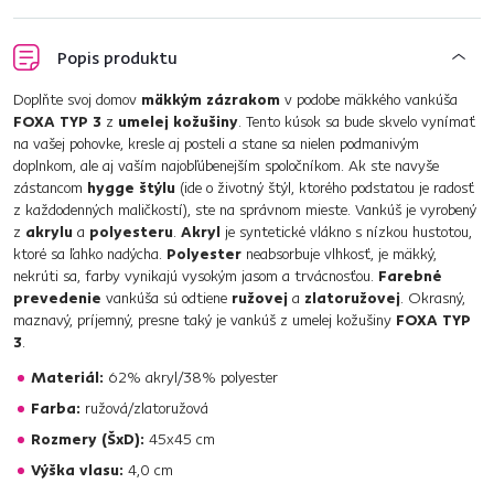
Popis produktu
Doplňte svoj domov
mäkkým zázrakom
v podobe mäkkého vankúša
FOXA TYP 3
z
umelej kožušiny
. Tento kúsok sa bude skvelo vynímať
na vašej pohovke, kresle aj posteli a stane sa nielen podmanivým
doplnkom, ale aj vaším najobľúbenejším spoločníkom. Ak ste navyše
zástancom
hygge štýlu
(ide o životný štýl, ktorého podstatou je radosť
z každodenných maličkostí), ste na správnom mieste. Vankúš je vyrobený
z
akrylu
a
polyesteru
.
Akryl
je syntetické vlákno s nízkou hustotou,
ktoré sa ľahko nadýcha.
Polyester
neabsorbuje vlhkosť, je mäkký,
nekrúti sa, farby vynikajú vysokým jasom a trvácnosťou.
Farebné
prevedenie
vankúša sú odtiene
ružovej
a
zlatoružovej
. Okrasný,
maznavý, príjemný, presne taký je vankúš z umelej kožušiny
FOXA TYP
3
.
Materiál:
62% akryl/38% polyester
Farba:
ružová/zlatoružová
Rozmery (ŠxD):
45x45 cm
Výška vlasu:
4,0 cm