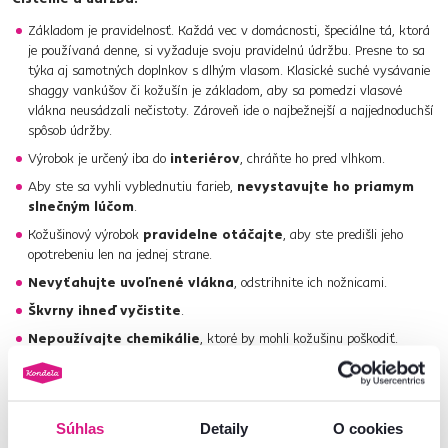
Základom je pravidelnosť. Každá vec v domácnosti, špeciálne tá, ktorá
je používaná denne, si vyžaduje svoju pravidelnú údržbu. Presne to sa
týka aj samotných doplnkov s dlhým vlasom. Klasické suché vysávanie
shaggy vankúšov či kožušín je základom, aby sa pomedzi vlasové
vlákna neusádzali nečistoty. Zároveň ide o najbežnejší a najjednoduchší
spôsob údržby.
Výrobok je určený iba do
interiérov
, chráňte ho pred vlhkom.
Aby ste sa vyhli vyblednutiu farieb,
nevystavujte ho priamym
slnečným lúčom
.
Kožušinový výrobok
pravidelne otáčajte
, aby ste predišli jeho
opotrebeniu len na jednej strane.
Nevyťahujte uvoľnené vlákna
, odstrihnite ich nožnicami.
Škvrny ihneď vyčistite
.
Nepoužívajte chemikálie
, ktoré by mohli kožušinu poškodiť.
Pri akomkoľvek znečistení odporúčame
profesionálnu čistiareň
.
Súhlas
Detaily
O cookies