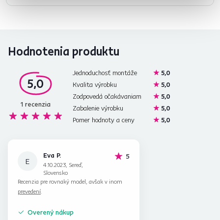
Hodnotenia produktu
Jednoduchosť montáže
5,0
5,0
Kvalita výrobku
5,0
Zodpovedá očakávaniam
5,0
1
recenzia
Zabalenie výrobku
5,0
Pomer hodnoty a ceny
5,0
Eva P.
hviezdičiek
5
E
4.10.2023, Sereď,
Slovensko
Recenzia pre rovnaký model, avšak v inom
prevedení
.
Overený nákup