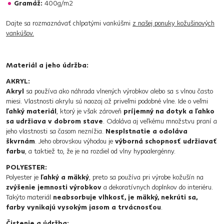
Gramáž:
400g/m2
Dajte sa rozmaznávať chlpatými vankúšmi
z našej ponuky kožušinových
vankúšov.
Materiál a jeho údržba:
AKRYL:
Akryl
sa používa ako náhrada vlnených výrobkov alebo sa s vlnou často
miesi. Vlastnosti akrylu sú naozaj až priveľmi podobné vlne. Ide o veľmi
ľahký materiál
, ktorý je však zároveň
príjemný na dotyk a ľahko
sa udržiava v dobrom stave
. Odoláva aj veľkému množstvu praní a
jeho vlastnosti sa časom neznížia.
Nesplstnatie a odoláva
škvrnám
. Jeho obrovskou výhodou je
výborná schopnosť udržiavať
farbu
, a taktiež to, že je na rozdiel od vlny hypoalergénny.
POLYESTER:
Polyester je
ľahký a mäkký
, preto sa používa pri výrobe kožušín na
zvýšenie jemnosti výrobkov
a dekoratívnych doplnkov do interiéru.
Takýto materiál
neabsorbuje vlhkosť, je mäkký, nekrúti sa,
farby vynikajú vysokým jasom a trvácnosťou
.
Čistenie a údržba: