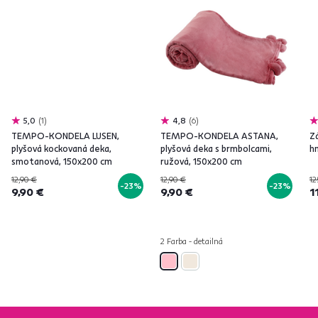
5,0
1
4,8
6
TEMPO-KONDELA LUSEN,
TEMPO-KONDELA ASTANA,
Zá
plyšová kockovaná deka,
plyšová deka s brmbolcami,
h
smotanová, 150x200 cm
ružová, 150x200 cm
12,90 €
12,90 €
12
-23%
-23%
9,90 €
9,90 €
1
2 Farba - detailná