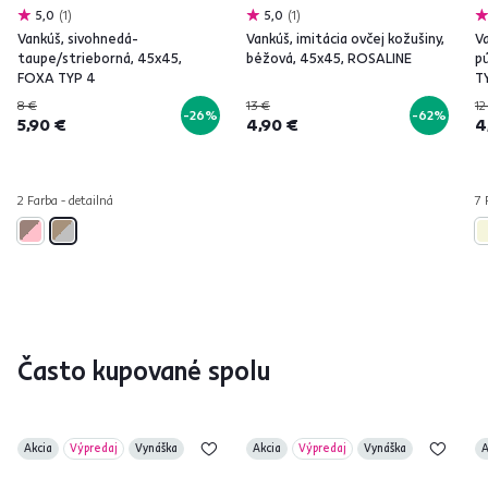
5,0
1
5,0
1
Vankúš, sivohnedá-
Vankúš, imitácia ovčej kožušiny,
V
taupe/strieborná, 45x45,
béžová, 45x45, ROSALINE
p
FOXA TYP 4
T
8 €
13 €
12
-26%
-62%
5,90 €
4,90 €
4
2 Farba - detailná
7 
Často kupované spolu
Akcia
Výpredaj
Vynáška
Akcia
Výpredaj
Vynáška
A