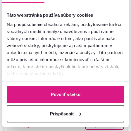
Táto webstránka používa súbory cookies
Na prispôsobenie obsahu a reklám, poskytovanie funkcií
Číslo produktu : 0000229955
sociálnych médií a analýzu návštevnosti používame
súbory cookie. Informácie o tom, ako používate naše
webové stránky, poskytujeme aj našim partnerom v
Základné parametre
oblasti sociálnych médií, inzercie a analýzy. Títo partneri
môžu príslušné informácie skombinovať s ďalšími
Rozmery a špecifikácie
údajmi, ktoré ste im poskytli alebo ktoré od vás získali,
keď ste používali ich služby.
Informácie o balení
Povoliť všetko
Nenašli ste požadované informácie?
Kontaktujte nás a my vám radi poradíme
Prispôsobiť
02/ 40 100 100
Spustiť chat