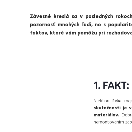
Závesné kreslá sa v posledných rokoch
pozornosť mnohých ľudí, no s populari
faktov, ktoré vám pomôžu pri rozhodovan
1. FAKT:
Niektorí ľudia ma
skutočnosti je 
materiálov.
Dobre
namontovaním zabe