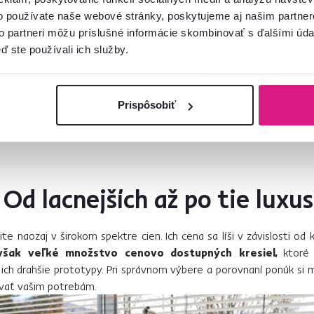
o používate naše webové stránky, poskytujeme aj našim partner
to partneri môžu príslušné informácie skombinovať s ďalšími údaj
ď ste používali ich služby.
Prispôsobiť
atanu
 Od lacnejších až po tie luxu
te naozaj v širokom spektre cien. Ich cena sa líši v závislosti od k
 však veľké množstvo cenovo dostupných kresiel,
ktoré
 ich drahšie prototypy. Pri správnom výbere a porovnaní ponúk si m
vať vašim potrebám.