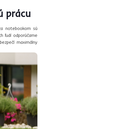
ú prácu
y za notebookom sú
ích ľudí odporúčame
abezpečí maximálny