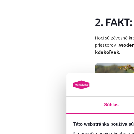
2. FAKT:
Hoci sú závesné kr
priestorov.
Modern
kdekoľvek.
Súhlas
Táto webstránka používa sú
Na prispôsobenie obsahu a r