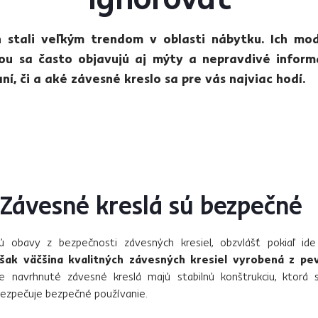
 stali veľkým trendom v oblasti nábytku. Ich mode
tou sa často objavujú aj mýty a nepravdivé infor
í, či a aké závesné kreslo sa pre vás najviac hodí.
 Závesné kreslá sú bezpečné
jú obavy z bezpečnosti závesných kresiel, obzvlášť pokiaľ ide
však väčšina kvalitných závesných kresiel vyrobená z pe
 navrhnuté závesné kreslá majú stabilnú konštrukciu, ktorá 
zpečuje bezpečné používanie.