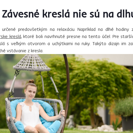
 Závesné kreslá nie sú na dlh
 určené predovšetkým na relaxáciu. Napríklad na dlhé hodin
rske kreslá
, ktoré boli navrhnuté presne na tento účel. Pre starš
eslá s veľkým otvorom a uchýtkami na ruky. Takýto dizajn im z
hé vstávanie z kresla.