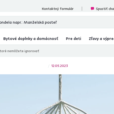
ecenzií
Kontaktný formulár
Spustiť ch
Bytové doplnky a domácnosť
Pre deti
Zľavy a výpre
 ktoré nemôžete ignorovať
12.05.2023