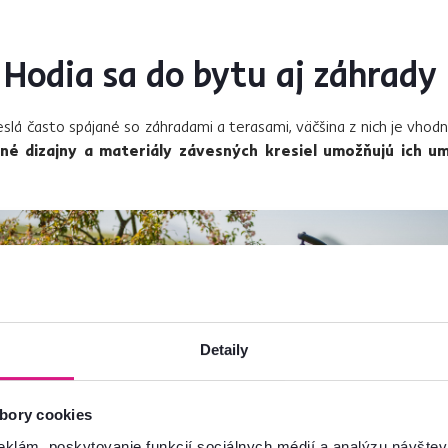
 Hodia sa do bytu aj záhrady
eslá často spájané so záhradami a terasami, väčšina z nich je vhod
é dizajny a materiály závesných kresiel umožňujú ich um
Detaily
bory cookies
eklám, poskytovanie funkcií sociálnych médií a analýzu návšte