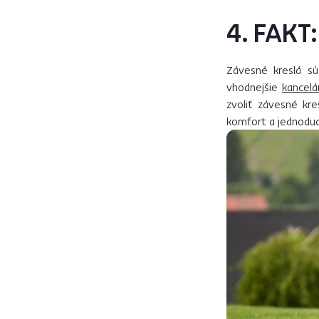
4. FAKT:
Závesné kreslá sú
vhodnejšie
kancelá
zvoliť závesné kr
komfort a jednoduc