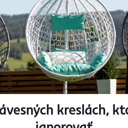
závesných kreslách, k
ignorovať