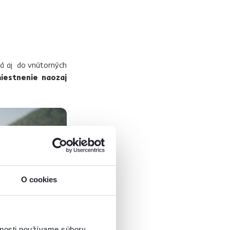
ná aj do vnútorných
iestnenie naozaj
O cookies
vnosti používame súbory