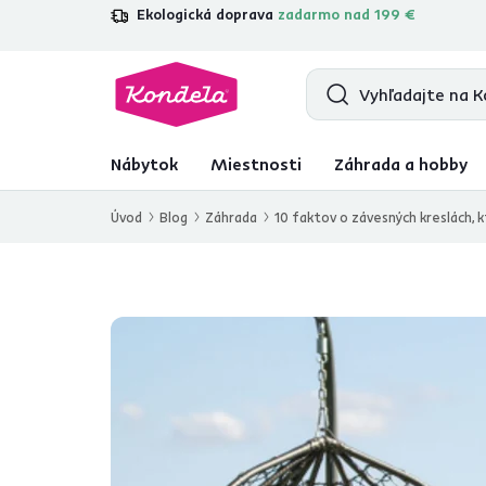
Ekologická doprava
zadarmo nad 199 €
4,7
31 109
overených produktových r
Nábytok
Miestnosti
Záhrada a hobby
Úvod
Blog
Záhrada
10 faktov o závesných kreslách,