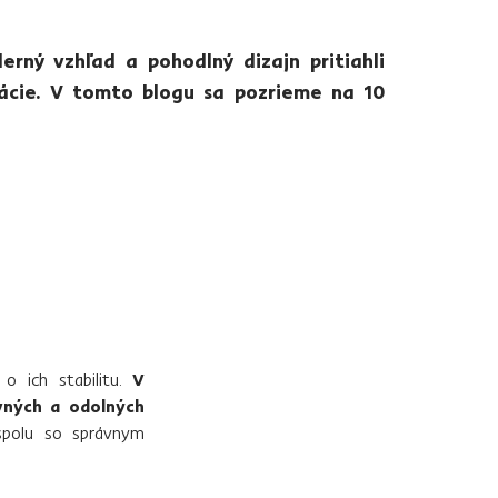
rný vzhľad a pohodlný dizajn pritiahli
mácie. V tomto blogu sa pozrieme na 10
 o ich stabilitu.
V
vných a odolných
spolu so správnym