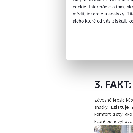
cookie. Informácie o tom, ak
médií, inzercie a analýzy. Tí
alebo ktoré od vás získali, ke
Závesné kreslo z r
3. FAKT:
Závesné kreslá kúpi
značky.
Existuje
komfort a štýl ako
ktoré bude vyhovo