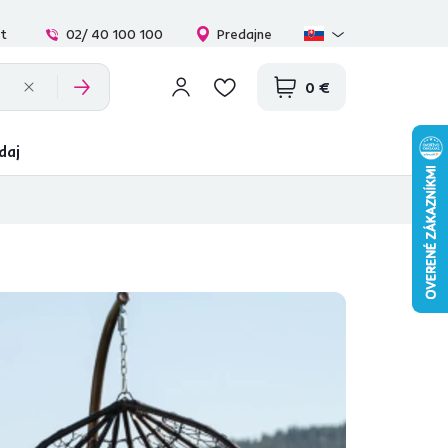
at
02/ 40 100 100
Predajne
0 €
daj