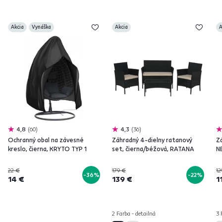
Akcia
Vynáška
Akcia
A
4,8
60
4,3
36
Ochranný obal na závesné
Záhradný 4-dielny ratanový
Z
kreslo, čierna, KRYTO TYP 1
set, čierna/béžová, RATANA
N
22 €
179 €
12
-36%
-22%
14 €
139 €
1
2 Farba - detailná
3 