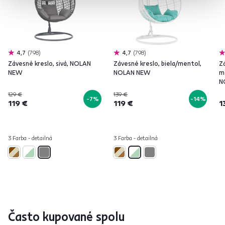
4,7
798
4,7
798
Závesné kreslo, sivá, NOLAN
Závesné kreslo, biela/mentol,
Z
NEW
NOLAN NEW
m
N
129 €
139 €
-7%
-14%
119 €
119 €
1
3 Farba - detailná
3 Farba - detailná
Často kupované spolu