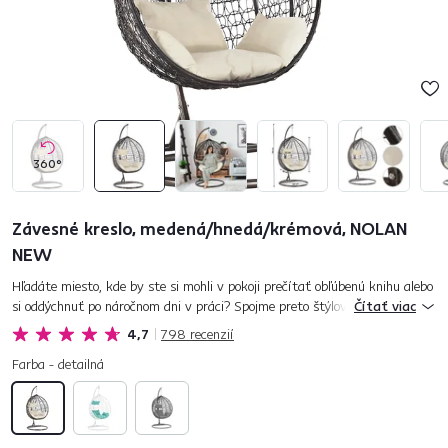
360°
Závesné kreslo, medená/hnedá/krémová, NOLAN
NEW
Hľadáte miesto, kde by ste si mohli v pokoji prečítať obľúbenú knihu alebo
si oddýchnuť po náročnom dni v práci? Spojme preto štýlový vzhľad s
Čítať viac
maximálnym pohodlím. Toto všetko spĺňa záhradné hojd...
4,7
798
recenzií
Farba - detailná