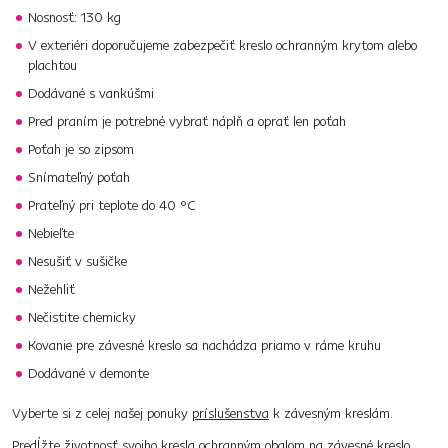
Nosnosť: 130 kg
V exteriéri doporučujeme zabezpečiť kreslo ochranným krytom alebo
plachtou
Dodávané s vankúšmi
Pred praním je potrebné vybrať náplň a oprať len poťah
Poťah je so zipsom
Snímateľný poťah
Prateľný pri teplote do 40 °C
Nebieľte
Nesušiť v sušičke
Nežehliť
Nečistite chemicky
Kovanie pre závesné kreslo sa nachádza priamo v ráme kruhu
Dodávané v demonte
Vyberte si z celej našej ponuky
príslušenstva
k závesným kreslám.
Predĺžte životnosť svojho kresla ochranným obalom na závesné kreslo