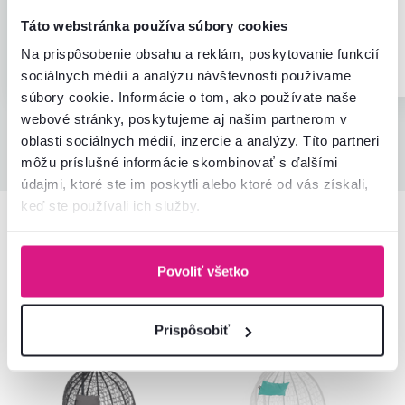
Spokojná na 100 percent
Super cena
Táto webstránka používa súbory cookies
Overený
Užitočné
Overený
Na prispôsobenie obsahu a reklám, poskytovanie funkcií
nákup
(0x)
nákup
sociálnych médií a analýzu návštevnosti používame
súbory cookie. Informácie o tom, ako používate naše
webové stránky, poskytujeme aj našim partnerom v
oblasti sociálnych médií, inzercie a analýzy. Títo partneri
Všetky recenzie
môžu príslušné informácie skombinovať s ďalšími
údajmi, ktoré ste im poskytli alebo ktoré od vás získali,
keď ste používali ich služby.
Podobné produkty
Povoliť všetko
Akcia
Akcia
Prispôsobiť