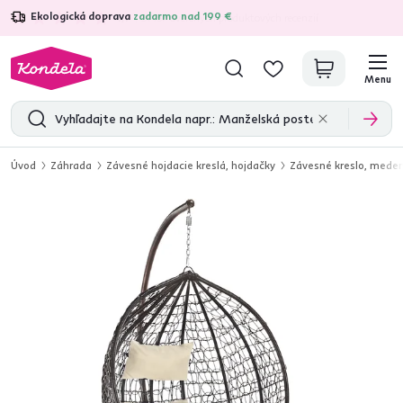
Ekologická doprava
zadarmo nad 199 €
4,7
31 157
overených produktových recenzií
Menu
Úvod
Záhrada
Závesné hojdacie kreslá, hojdačky
Závesné kreslo, med