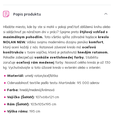
Popis produktu
Hľadáte miesto, kde by ste si mohli v pokoji prečítať obľúbenú knihu alebo
si oddýchnuť po náročnom dni v práci? Spojme preto
štýlový vzhľad s
maximálnym pohodlím.
Toto všetko spĺňa záhradné hojdacie
kreslo
NOLAN NEW.
Vďaka svojmu modernému dizajnu ponúka
komfort
,
ktorý ocení každý z nás. Ratanové závesné kreslo má
oceľovú
konštrukciu
v tvare vajíčka, ktorá je potiahnutá
hnedým ratanom.
Pohodlie zabezpečujú
vankúše svetlohnedej farby.
Stabilitu
zaručuje
oceľový rám medenej
farby. Nosnosť celého kresla je až 130
kg. Vychutnávajte si toto úžasné kreslo v exteriéri alebo v interiéri.
Materiál:
umelý ratan/oceľ/látka
Oderuodolnosť textílie podľa testu Martindale: 95 000 oderov
Farba:
hnedá/medená/krémová
Vajíčko (ŠxHxV):
107x68x121 cm
Rám (ŠxHxV):
103x105x195 cm
Výška rámu:
195 cm