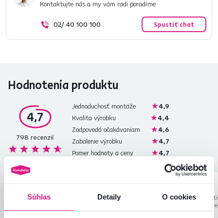
Kontaktujte nás a my vám radi poradíme
02/ 40 100 100
Spustiť chat
Hodnotenia produktu
Jednoduchosť montáže
4,9
4,7
Kvalita výrobku
4,4
Zodpovedá očakávaniam
4,6
798
recenzií
Zabalenie výrobku
4,7
Pomer hodnoty a ceny
4,7
Martina V.
Marek F.
hviezdičiek
5
M
M
Súhlas
Detaily
O cookies
30.6.2026, Ľubica,
30.6.2026, Brati
Slovensko
Petržalka, Slov