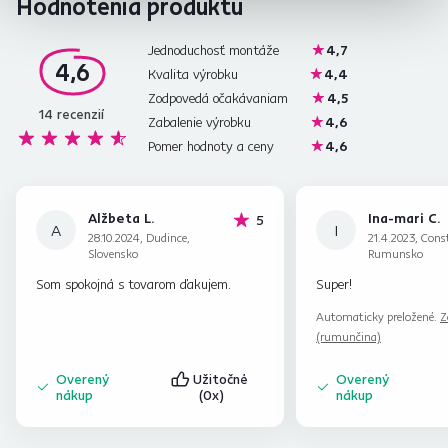
Hodnotenia produktu
Jednoduchosť montáže
4,7
4,6
Kvalita výrobku
4,4
Zodpovedá očakávaniam
4,5
14
recenzií
Zabalenie výrobku
4,6
Pomer hodnoty a ceny
4,6
Alžbeta L.
Ina-mari C.
hviezdičiek
5
A
I
28.10.2024, Dudince,
21.4.2023, Cons
Slovensko
Rumunsko
Som spokojná s tovarom ďakujem.
Super!
Automaticky preložené.
Z
(rumunčina)
Overený
Užitočné
Overený
nákup
(0x)
nákup