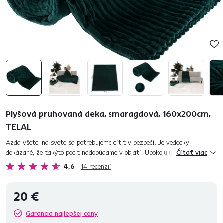
Plyšová pruhovaná deka, smaragdová, 160x200cm,
TELAL
Azda všetci na svete sa potrebujeme cítiť v bezpečí. Je vedecky
dokázané, že takýto pocit nadobúdame v objatí. Upokojujúci pocit pre telo
Čítať viac
a myseľ prináša naša pruhovaná plyšová deka TELAL....
4,6
14
recenzií
20 €
Garancia najlepšej ceny