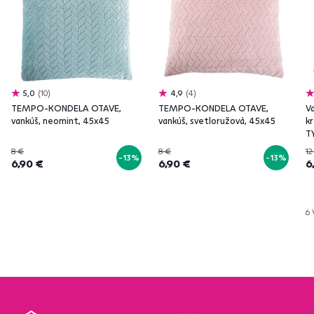
5,0
10
4,9
4
TEMPO-KONDELA OTAVE,
TEMPO-KONDELA OTAVE,
V
vankúš, neomint, 45x45
vankúš, svetloružová, 45x45
k
T
8 €
8 €
12
-13%
-13%
6,90 €
6,90 €
6
6 