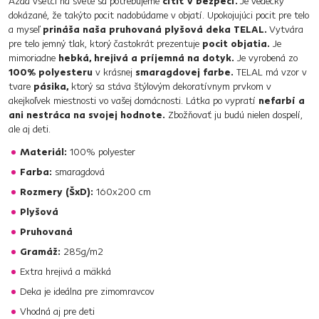
Azda všetci na svete sa potrebujeme
cítiť v bezpečí.
Je vedecky
dokázané, že takýto pocit nadobúdame v objatí. Upokojujúci pocit pre telo
a myseľ
prináša naša pruhovaná plyšová deka TELAL.
Vytvára
pre telo jemný tlak, ktorý častokrát prezentuje
pocit objatia.
Je
mimoriadne
hebká, hrejivá a príjemná na dotyk.
Je vyrobená zo
100% polyesteru
v krásnej
smaragdovej farbe.
TELAL má vzor v
tvare
pásika,
ktorý sa stáva štýlovým dekoratívnym prvkom v
akejkoľvek miestnosti vo vašej domácnosti. Látka po vypratí
nefarbí a
ani nestráca na svojej hodnote.
Zbožňovať ju budú nielen dospelí,
ale aj deti.
Materiál:
100% polyester
Farba:
smaragdová
Rozmery (ŠxD):
160x200 cm
Plyšová
Pruhovaná
Gramáž:
285g/m2
Extra hrejivá a mäkká
Deka je ideálna pre zimomravcov
Vhodná aj pre deti