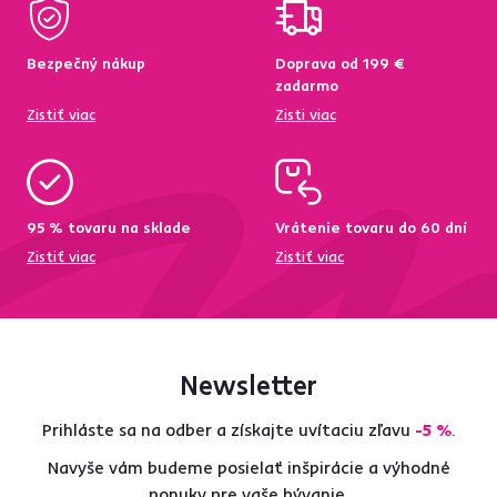
Bezpečný nákup
Doprava od 199 €
zadarmo
Zistiť viac
Zisti viac
95 % tovaru na sklade
Vrátenie tovaru do 60 dní
Zistiť viac
Zistiť viac
Newsletter
Prihláste sa na odber a získajte uvítaciu zľavu
-5 %
.
Navyše vám budeme posielať inšpirácie a výhodné
ponuky pre vaše bývanie.