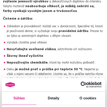
zvýšenie jemnosti výrobkov
a dekoratívnych doplnkov do interiéru.
Takýto materiál
neabsorbuje vlhkosť, je mäkký, nekrúti sa,
farby vynikajú vysokým jasom a trvácnosťou
.
Čistenie a údržba:
Základom je pravidelnosť. Každá vec v domácnosti, špeciálne tá, ktorá
je používaná denne, si vyžaduje svoju
pravidelnú údržbu
. Presne to
sa týka aj samotných doplnkov s dlhým vlasom.
Výrobok chráňte pred vlhkom.
Nevyťahujte uvoľnené vlákna
, odstrihnite ich nožnicami.
Škvrny ihneď vyčistite
.
Nepoužívajte chemikálie
, ktoré by mohli kožušinu poškodiť.
Deku
je možné prať v práčke pri teplote 30 °C
. Neperte ju
však s inými vecami či oblečením. Uistite sa, že v práčke netrčia rôzne
háčiky či iné predmety, ktoré by ju mohli poškodiť. Po vypraní kožušinu
nechajte poriadne vysušiť.
Pri ťažko odstrániteľných škvrnách odporúčame
profesionálnu
čistiareň
.
Súhlas
Detaily
O cookies