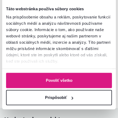
Číslo produktu : 0000285799
Táto webstránka používa súbory cookies
Základné parametre
Na prispôsobenie obsahu a reklám, poskytovanie funkcií
sociálnych médií a analýzu návštevnosti používame
súbory cookie. Informácie o tom, ako používate naše
Rozmery a špecifikácie
webové stránky, poskytujeme aj našim partnerom v
oblasti sociálnych médií, inzercie a analýzy. Títo partneri
Informácie o balení
môžu príslušné informácie skombinovať s ďalšími
údajmi, ktoré ste im poskytli alebo ktoré od vás získali,
keď ste používali ich služby.
Nenašli ste požadované informácie?
Kontaktujte nás a my vám radi poradíme
Povoliť všetko
02/ 40 100 100
Spustiť chat
Prispôsobiť