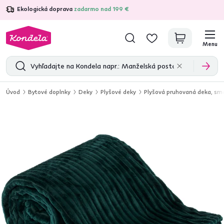
Ekologická doprava
zadarmo nad 199 €
4,7
31 285
overených produktových recenzií
Menu
Úvod
Bytové doplnky
Deky
Plyšové deky
Plyšová pruhovaná deka, s