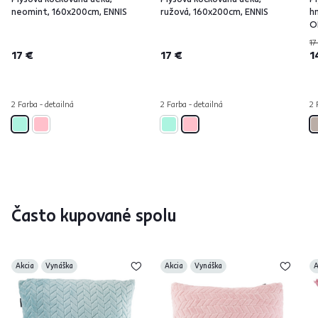
neomint, 160x200cm, ENNIS
ružová, 160x200cm, ENNIS
h
O
17
17 €
17 €
1
2 Farba - detailná
2 Farba - detailná
2 
Často kupované spolu
Akcia
Vynáška
Akcia
Vynáška
A