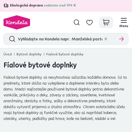
Ekologická doprava
zadarmo nad 199 €
4,7
31 285
overených produktových recenzií
Menu
Úvod
Bytové doplnky
Fialové bytové doplnky
Fialové bytové doplnky
Fialová bytové doplnky sú nevyhnutnou súčasťou každého domova. Sú to
predmety, ktoré slúžia na vylepšenie a doplnenie interiéru bytu alebo
domu. Medzi najčastejšie používané bytové doplnky patria dekoratívne
vankúše, prikrývky a deky, závesy a záclony, osvetlenie, kvetinové
aranžmány, obrázky a fotky, sošky a dekoratívne predmety, ktoré
dokážu vytvoriť príjemnú a útulnú atmosféru. Okrem estetického účelu
majú bytové doplnky aj funkčné využitie, ako sú napríklad koberce,
uteráky, utierky, podložky pod hrnce, koše na bielizeň, nádobí a iné.