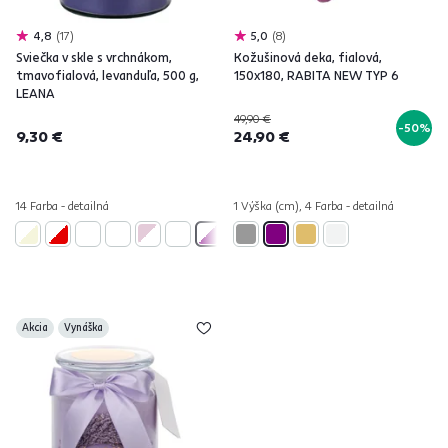
4,8
17
5,0
8
Sviečka v skle s vrchnákom,
Kožušinová deka, fialová,
tmavofialová, levanduľa, 500 g,
150x180, RABITA NEW TYP 6
LEANA
49,90 €
-50%
9,30 €
24,90 €
14 Farba - detailná
1 Výška (cm), 4 Farba - detailná
Akcia
Vynáška