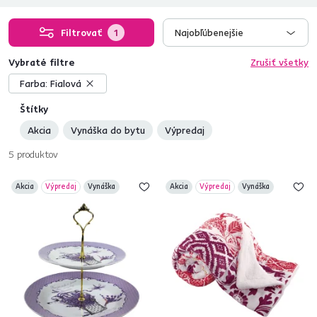
Filtrovať
1
Najobľúbenejšie
Vybraté filtre
Zrušiť všetky
Farba:
Fialová
Štítky
Akcia
Vynáška do bytu
Výpredaj
5
produktov
Akcia
Výpredaj
Vynáška
Akcia
Výpredaj
Vynáška