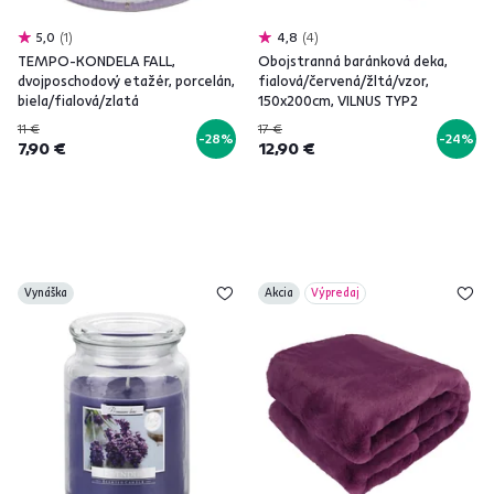
5,0
1
4,8
4
TEMPO-KONDELA FALL,
Obojstranná baránková deka,
dvojposchodový etažér, porcelán,
fialová/červená/žltá/vzor,
biela/fialová/zlatá
150x200cm, VILNUS TYP2
11 €
17 €
-28%
-24%
7,90 €
12,90 €
Vynáška
Akcia
Výpredaj