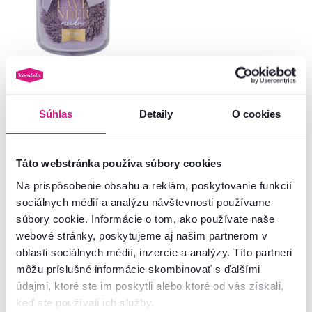
5,0
5
Sviečka v skle, fialová, celoročná,
700 g, LEANA
Súhlas
Detaily
O cookies
15,50 €
-12%
13,50 €
Táto webstránka používa súbory cookies
Na prispôsobenie obsahu a reklám, poskytovanie funkcií
8 Farba - detailná
sociálnych médií a analýzu návštevnosti používame
súbory cookie. Informácie o tom, ako používate naše
webové stránky, poskytujeme aj našim partnerom v
oblasti sociálnych médií, inzercie a analýzy. Títo partneri
Pozreli ste
5
produktov z
5
môžu príslušné informácie skombinovať s ďalšími
údajmi, ktoré ste im poskytli alebo ktoré od vás získali,
keď ste používali ich služby.