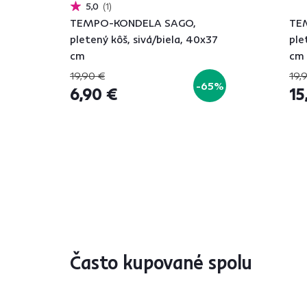
5,0
1
TEMPO-KONDELA SAGO,
TE
pletený kôš, sivá/biela, 40x37
ple
cm
cm
19,90 €
19,
-65%
6,90 €
15
Často kupované spolu