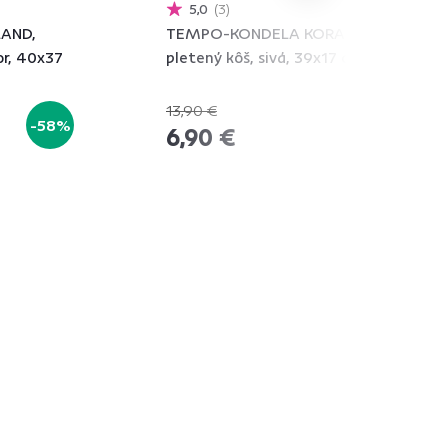
5,0
3
AND,
TEMPO-KONDELA KORALO,
or, 40x37
pletený kôš, sivá, 39x17 cm
13,90 €
-58%
-50%
6,90 €