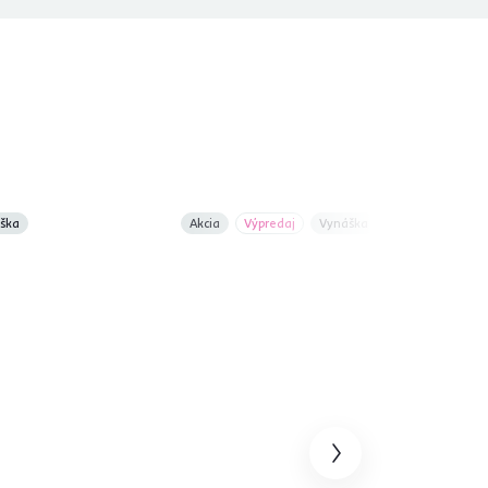
ška
Akcia
Výpredaj
Vynáška