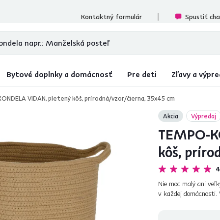
ecenzií
Kontaktný formulár
Spustiť ch
Bytové doplnky a domácnosť
Pre deti
Zľavy a výpre
NDELA VIDAN, pletený kôš, prírodná/vzor/čierna, 35x45 cm
Akcia
Výpredaj
TEMPO-KO
kôš, príro
4
Nie moc malý ani veľk
v každej domácnosti. 
do kúpeľne, predsiene, s