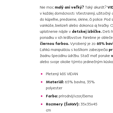
Nie moc
malý ani veľký?
Taký akurát?
VI
v každej domácnosti. Všestranný, užitočný
do kúpeľne, predsiene, skrine, či police. Pod
vankúše, bielizeň alebo dokonca aj hračky. O
uplatnenie nájde v
detskej izbičke.
Deti h
poriadku v ich kráľovstve. Farebne je obleč
čiernou farbou.
Vyrobený je zo
65% bavl
Ľahkú manipuláciu s košíkom zabezpečia
pr
žiadnu špeciálnu údržbu. Stačí mať poruke
v
alebo svoje okolie týmto jedinečným kúsk
Pletený kôš VIDAN
Materiál:
65% bavlna, 35%
polyester
Farba:
prírodná/vzor/čierna
Rozmery (ŠxHxV):
35x35x45
cm