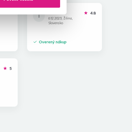
Inéza R.
hviezdičiek
hviezdičky
5
4.8
I
6.12.2023, Žilina,
Slovensko
Overený nákup
hviezdičiek
5