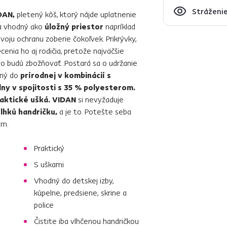
Stráženie
DAN,
pletený kôš, ktorý nájde uplatnenie
 a vhodný ako
úložný priestor
napríklad
 svoju ochranu zoberie čokoľvek. Prikrývky,
cenia ho aj rodičia, pretože najväčšie
o budú zbožňovať. Postará sa o udržanie
ený do
prírodnej v kombinácií s
ny v spojitosti s 35 % polyesterom.
aktické ušká.
VIDAN
si nevyžaduje
lhkú handričku,
a je to. Potešte seba
om.
Praktický
S uškami
Vhodný do detskej izby,
kúpelne, predsiene, skrine a
police
Čistite iba vlhčenou handričkou