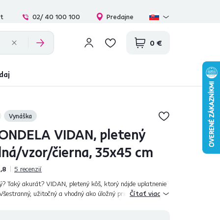
at
02/ 40 100 100
Predajne
0 €
daj
Vynáška
NDELA VIDAN, pletený
dná/vzor/čierna, 35x45 cm
,8
5
recenzií
ý? Taký akurát? VIDAN, pletený kôš, ktorý nájde uplatnenie
Všestranný, užitočný a vhodný ako úložný priestor napríklad
Čítať viac
krine,...