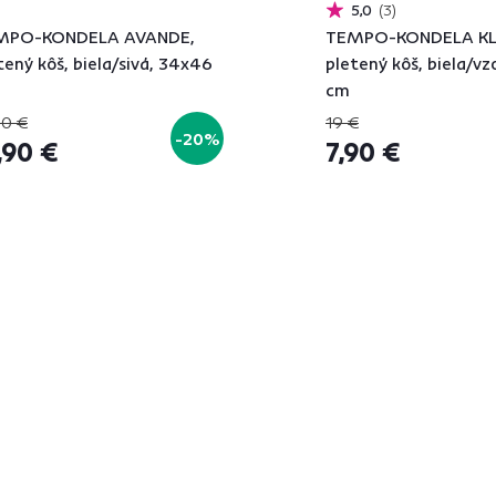
5,0
3
MPO-KONDELA AVANDE,
TEMPO-KONDELA KL
tený kôš, biela/sivá, 34x46
pletený kôš, biela/vz
cm
90 €
19 €
-20%
,90 €
7,90 €