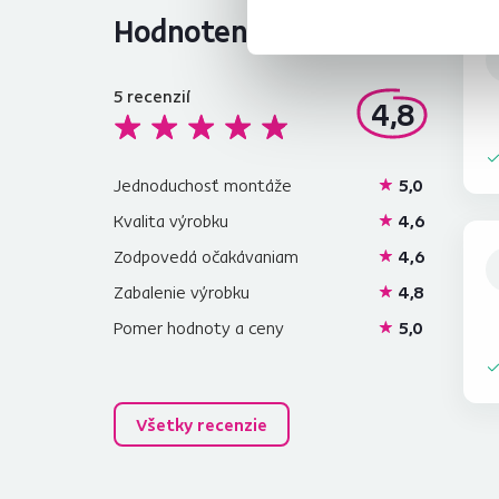
Hodnotenia produktu
5
recenzií
4,8
Jednoduchosť montáže
5,0
Kvalita výrobku
4,6
Zodpovedá očakávaniam
4,6
Zabalenie výrobku
4,8
Pomer hodnoty a ceny
5,0
Všetky recenzie