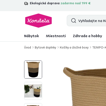
Ekologická doprava
zadarmo nad 199 €
4,7
31 333
overených produktových r
Nábytok
Miestnosti
Záhrada a hobby
Úvod
Bytové doplnky
Košíky a úložné boxy
TEMPO-KO