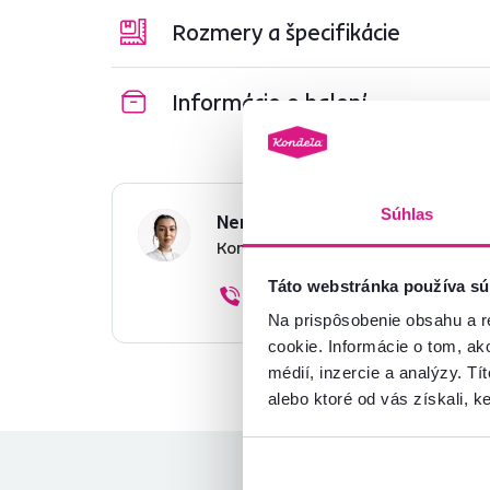
Rozmery a špecifikácie
Informácie o balení
Súhlas
Nenašli ste požadované infor
Kontaktujte nás a my vám radi p
Táto webstránka používa sú
02/ 40 100 100
Na prispôsobenie obsahu a r
cookie. Informácie o tom, ak
médií, inzercie a analýzy. Tí
alebo ktoré od vás získali, ke