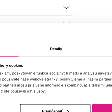
Detaily
mácie?
oradíme
bory cookies
Spustiť chat
eklám, poskytovanie funkcií sociálnych médií a analýzu návšte
o používate naše webové stránky, poskytujeme aj našim partner
to partneri môžu príslušné informácie skombinovať s ďalšími údaj
ď ste používali ich služby.
Prispôsobiť