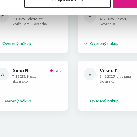
Eva K.
Anna Z.
hviezdičiek
5
E
A
7.8.2026, Lehota pod
4.12.2025, Cerová,
Vtáčnikom, Slovensko
Slovensko
Overený nákup
Overený nákup
Anna B.
Vesna P.
hviezdičky
4.2
A
V
7.11.2023, Prešov,
21.12.2023, Ljubljana,
Slovensko
Slovinsko
Overený nákup
Overený nákup