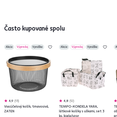
Často kupované spolu
Akcia
Výpredaj
Vynáška
Akcia
Výpredaj
Vynáška
A
4,9
13
4,8
12
Viacúčelový košík, tmavosivá,
TEMPO-KONDELA YARA,
T
ZATEN
látkové košíky s uškami, set 3
ob
ks, biela/vzor
p