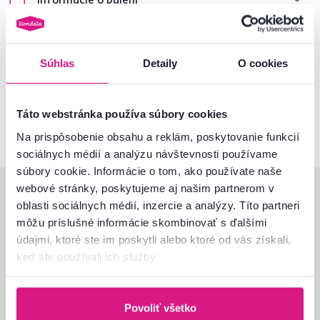
Nenašli ste požadované informácie?
Súhlas
Detaily
O cookies
Kontaktujte nás a my vám radi poradíme
02/ 40 100 100
Spustiť chat
Táto webstránka používa súbory cookies
Na prispôsobenie obsahu a reklám, poskytovanie funkcií
sociálnych médií a analýzu návštevnosti používame
súbory cookie. Informácie o tom, ako používate naše
webové stránky, poskytujeme aj našim partnerom v
Hodnotenia produktu
oblasti sociálnych médií, inzercie a analýzy. Títo partneri
môžu príslušné informácie skombinovať s ďalšími
Jednoduchosť montáže
4,9
údajmi, ktoré ste im poskytli alebo ktoré od vás získali,
4,9
Kvalita výrobku
4,7
keď ste používali ich služby.
Zodpovedá očakávaniam
4,9
15
recenzií
Zabalenie výrobku
4,9
Pomer hodnoty a ceny
4,8
Povoliť všetko