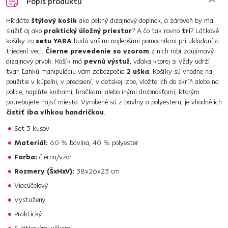
Popis produktu
Hľadáte
štýlový košík
ako pekný dizajnový doplnok, a zároveň by mal
slúžiť aj ako
praktický úložný priestor
? A čo tak rovno
tri
? Látkové
košíky zo
setu YARA
budú vašimi najlepšími pomocníkmi pri ukladaní a
triedení veci.
Čierne prevedenie so vzorom
z nich robí zaujímavý
dizajnový prvok. Košík má
pevnú výstuž
, vďaka ktorej si vždy udrží
tvar. Ľahkú manipuláciu vám zabezpečia
2 uška
. Košíky sú vhodne na
použitie v kúpeľni, v predsiení, v detskej izbe, vložte ich do skríň alebo na
police, naplňte knihami, hračkami alebo inými drobnosťami, ktorým
potrebujete nájsť miesto. Vyrobené sú z bavlny a polyesteru, je vhodné ich
čistiť iba vlhkou handričkou
.
Set 3 kusov
Materiál:
60 % bavlna, 40 % polyester
Farba:
čierna/vzor
Rozmery (ŠxHxV):
38x26x23 cm
Viacúčelový
Vystužený
Praktický