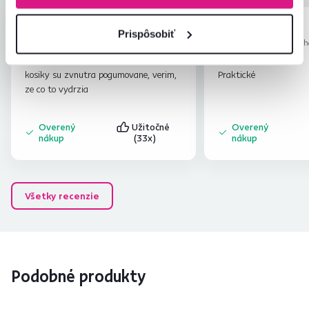
Jana P.
Jana J.
hviezdičiek
5
Prispôsobiť
J
J
15.12.2023, Veľký Šariš,
9.11.2023, Abra
Slovensko
Slovensko
kosiky su zvnutra pogumovane, verim,
Praktické
ze co to vydrzia
Overený
Užitočné
Overený
nákup
(33x)
nákup
Všetky recenzie
Podobné produkty