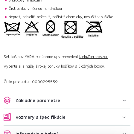
S látkovými uškami
Čistite iba vlhčenou handričkou
Neprať, nebieliť, nežehliť, nečistiť chemicky, nesušiť v sušičke
Set košíkov YARA ponúkame aj v prevedení
biela/čierna/vzor.
.
Vyberte si z našej širokej ponuky
košíkov a úložných boxov
.
Číslo produktu : 0000295559
Základné parametre
Rozmery a špecifikácie
Informácie o balení