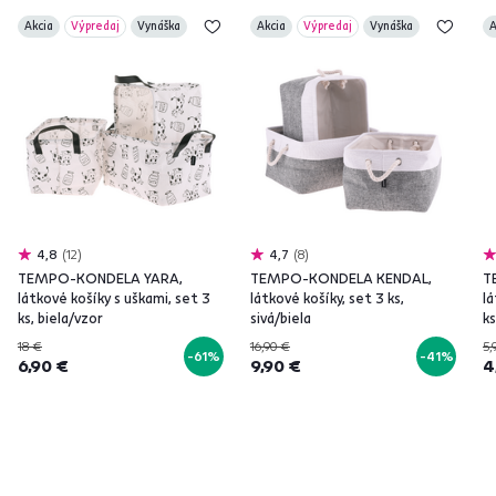
Akcia
Výpredaj
Vynáška
Akcia
Výpredaj
Vynáška
A
4,8
12
4,7
8
TEMPO-KONDELA YARA,
TEMPO-KONDELA KENDAL,
T
látkové košíky s uškami, set 3
látkové košíky, set 3 ks,
lá
ks, biela/vzor
sivá/biela
ks
18 €
16,90 €
5,
-61%
-41%
6,90 €
9,90 €
4