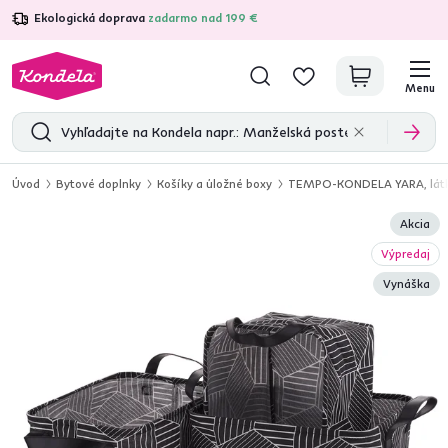
Ekologická doprava
zadarmo nad 199 €
4,7
31 285
overených produktových recenzií
Menu
Úvod
Bytové doplnky
Košíky a úložné boxy
TEMPO-KONDELA YARA, látkové
Akcia
Výpredaj
Vynáška