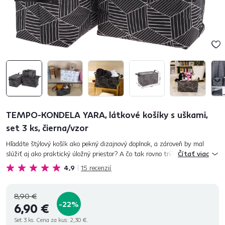
TEMPO-KONDELA YARA, látkové košíky s uškami,
set 3 ks, čierna/vzor
Hľadáte štýlový košík ako pekný dizajnový doplnok, a zároveň by mal
slúžiť aj ako praktický úložný priestor? A čo tak rovno tri? Látkové
Čítať viac
košíky zo setu YARA budú vašimi najlepšími pomocníkmi p...
4,9
15
recenzií
8,90 €
-22%
6,90 €
Set 3 ks. Cena za kus:
2,30 €.