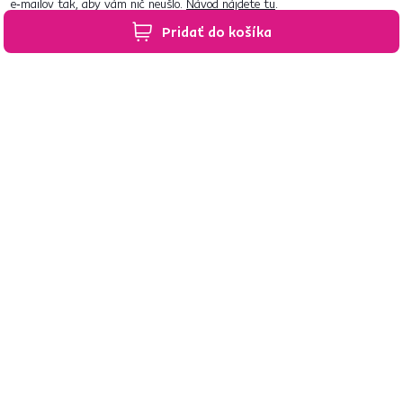
e‑mailov tak, aby vám nič neušlo.
Návod nájdete tu
.
Pridať do košíka
Predajne po celom Slovensku