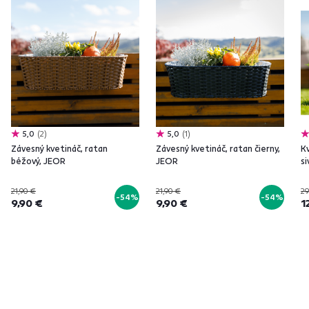
5,0
2
5,0
1
Závesný kvetináč, ratan
Závesný kvetináč, ratan čierny,
Kv
béžový, JEOR
JEOR
si
21,90 €
21,90 €
29
-54%
-54%
9,90 €
9,90 €
1