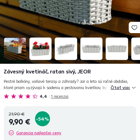
Závesný kvetináč, ratan sivý, JEOR
Pestré balkóny, voňavé terasy a záhrady? Jar a leto sú ročné obdobia,
ktoré priam vyzývajú k sadeniu a pestovaniu kvietkov, byliniek či zeleniny.
Čítať viac
Vystavte svoje rastliny a kvietky na obdiv v moder...
4,4
1
recenzia
21,90 €
-54%
9,90 €
Garancia najlepšej ceny