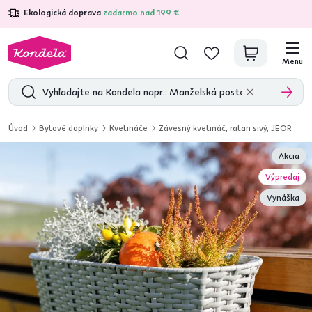
Ekologická doprava
zadarmo nad 199 €
4,7
31 285
overených produktových recenzií
Menu
Úvod
Bytové doplnky
Kvetináče
Závesný kvetináč, ratan sivý, JEOR
Akcia
Výpredaj
Vynáška