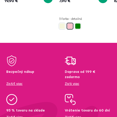
19,90 €
7,90 €
6
3 Farba - detailná
Bezpečný nákup
Doprava od 199 €
zadarmo
Zistiť viac
Zisti viac
95 % tovaru na sklade
Vrátenie tovaru do 60 dní