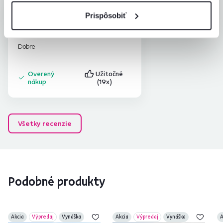
Mária H.
hviezdičky
4.4
Prispôsobiť
M
28.2.2024, Senec,
Slovensko
Dobre
Overený
Užitočné
nákup
(19x)
Všetky recenzie
Podobné produkty
Akcia
Výpredaj
Vynáška
Akcia
Výpredaj
Vynáška
A