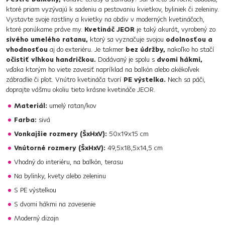
ktoré priam vyzývajú k sadeniu a pestovaniu kvietkov, byliniek či zeleniny.
Vystavte svoje rastliny a kvietky na obdiv v moderných kvetináčoch,
ktoré ponúkame práve my.
Kvetináč JEOR
je taký akurát, vyrobený zo
sivého umelého ratanu,
ktorý sa vyznačuje svojou
odolnosťou a
vhodnosťou
aj do exteriéru. Je takmer
bez údržby,
nakoľko ho stačí
očistiť vlhkou handričkou.
Dodávaný je spolu s
dvomi hákmi,
vďaka ktorým ho viete zavesiť napríklad na balkón alebo akékoľvek
zábradlie či plot. Vnútro kvetináča tvorí
PE výstelka.
Nech sa páči,
doprajte vášmu okoliu tieto krásne kvetináče JEOR.
Materiál:
umelý ratan/kov
Farba:
sivá
Vonkajšie rozmery (ŠxHxV):
50x19x15 cm
Vnútorné rozmery (ŠxHxV):
49,5x18,5x14,5 cm
Vhodný do interiéru, na balkón, terasu
Na bylinky, kvety alebo zeleninu
S PE výstelkou
S dvomi hákmi na zavesenie
Moderný dizajn