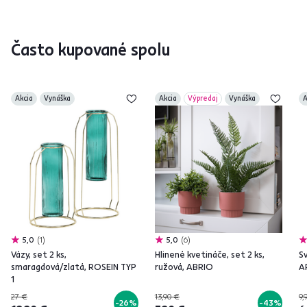
Často kupované spolu
Akcia
Vynáška
Akcia
Výpredaj
Vynáška
A
5,0
1
5,0
6
Vázy, set 2 ks,
Hlinené kvetináče, set 2 ks,
Sv
smaragdová/zlatá, ROSEIN TYP
ružová, ABRIO
A
1
27 €
13,90 €
9,
-26%
-43%