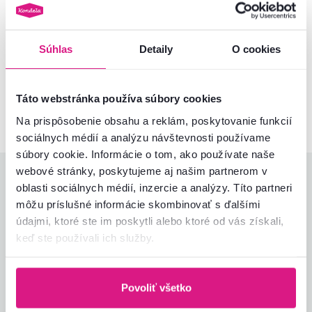
Súhlas
Detaily
O cookies
Nenašli ste požadované informácie?
Kontaktujte nás a my vám radi poradíme
02/ 40 100 100
Spustiť chat
Táto webstránka používa súbory cookies
Na prispôsobenie obsahu a reklám, poskytovanie funkcií
sociálnych médií a analýzu návštevnosti používame
súbory cookie. Informácie o tom, ako používate naše
webové stránky, poskytujeme aj našim partnerom v
Hodnotenia produktu
oblasti sociálnych médií, inzercie a analýzy. Títo partneri
môžu príslušné informácie skombinovať s ďalšími
Jednoduchosť montáže
5,0
údajmi, ktoré ste im poskytli alebo ktoré od vás získali,
4,4
Kvalita výrobku
4,0
keď ste používali ich služby.
Zodpovedá očakávaniam
4,0
1
recenzia
Zabalenie výrobku
5,0
Pomer hodnoty a ceny
4,0
Povoliť všetko