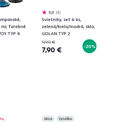
5,0
4
ampanské,
Svietniky, set 6 ks,
0 ml, farebné
zelená/biela/modrá, sklo,
VOY TYP 4
GOLAN TYP 2
9,90 €
-20%
7,90 €
daj
Akcia
Vynáška