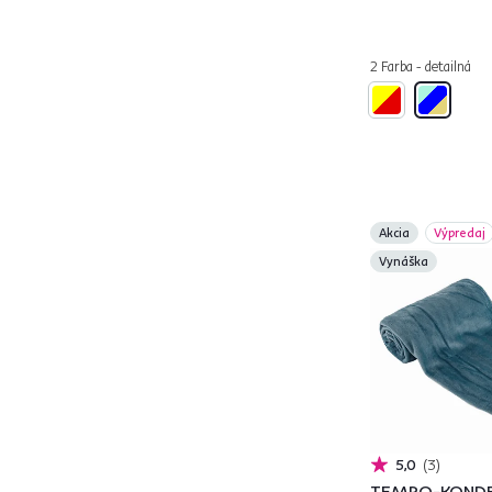
2 Farba - detailná
AKRA
1
ALBO
1
ALITA
1
ARYSTA
1
AVAM
1
DANES
1
Akcia
Výpredaj
DONATELLA
3
Vynáška
EBONA
1
ERBA
1
FILAP
1
GARIDA
1
GILI
1
GOLAN
1
5,0
3
HARDY
1
TEMPO-KONDE