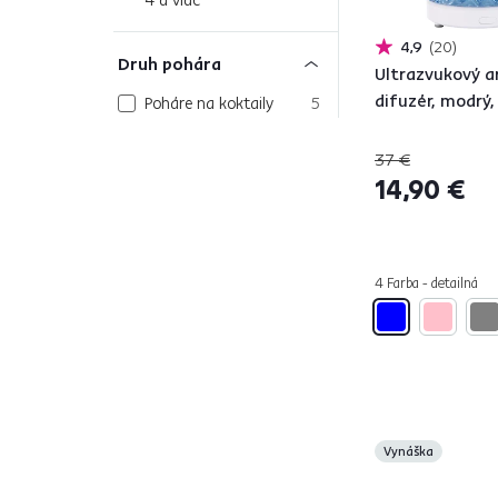
4,9
20
Druh pohára
Ultrazvukový 
difuzér, modrý, 
Poháre na koktaily
5
Poháre na šampanské
2
37 €
Poháre na vodu
4
14,90 €
Farba
1
4 Farba - detailná
Čierna
124
Viacfarebné
23
Tyrkysová
13
Krémová
8
Vynáška
Béžová
76
Zlatá
34