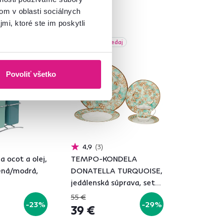
om v oblasti sociálnych
mi, ktoré ste im poskytli
daj
Akcia
Výpredaj
Vynáška
Povoliť všetko
4,9
3
 ocot a olej,
TEMPO-KONDELA
lená/modrá,
DONATELLA TURQUOISE,
jedálenská súprava, set
20 ks, porcelán
55 €
-23%
-29%
39 €