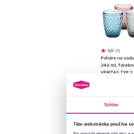
Zelená
73
Transparentná
93
Vzor
87
Biela
194
Žltá
13
Červená
23
5,0
3
Ružová
57
Poháre na vodu,
Modrá
240 ml, farebné
VERITAS TYP 2
Fialová
5
Oranžová
2
7,90 €
Sivá
183
Hnedá
214
Súhlas
Materiál
Táto webstránka používa sú
Na prispôsobenie obsahu a r