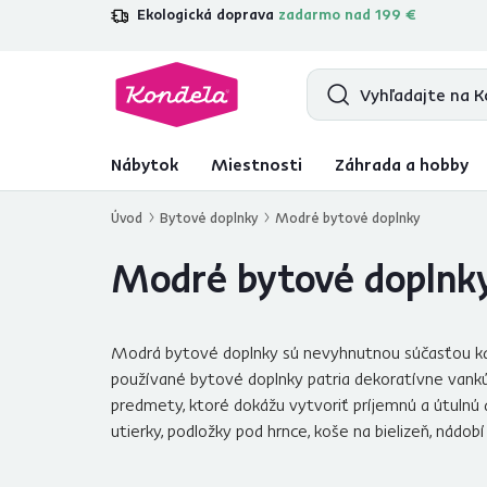
Ekologická doprava
zadarmo nad 199 €
4,7
31 333
overených produktových r
Nábytok
Miestnosti
Záhrada a hobby
Úvod
Bytové doplnky
Modré bytové doplnky
Modré bytové doplnk
Modrá bytové doplnky sú nevyhnutnou súčasťou každ
používané bytové doplnky patria dekoratívne vankúš
predmety, ktoré dokážu vytvoriť príjemnú a útulnú 
utierky, podložky pod hrnce, koše na bielizeň, nádobí 