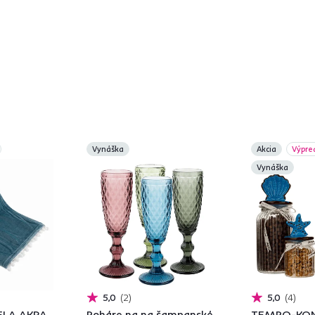
Vynáška
Akcia
Výpre
Vynáška
5,0
2
5,0
4
LA AKRA,
Poháre na na šampanské,
TEMPO-KO