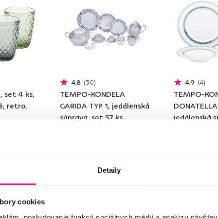
4,8
30
4,9
4
 set 4 ks,
TEMPO-KONDELA
TEMPO-KO
, retro,
GARIDA TYP 1, jedálenská
DONATELLA 
súprava, set 57 ks,
jedálenská s
porcelán
20 ks, porce
119 €
29 €
-42%
69 €
24,90 €
Detaily
3 Farba - detailná
bory cookies
eklám, poskytovanie funkcií sociálnych médií a analýzu návšte