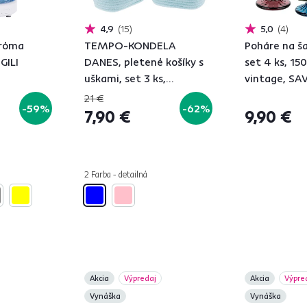
4,9
15
5,0
4
aróma
TEMPO-KONDELA
Poháre na š
GILI
DANES, pletené košíky s
set 4 ks, 15
uškami, set 3 ks,
vintage, SA
biela/modrá
21 €
-59%
-62%
7,90 €
9,90 €
2 Farba - detailná
Akcia
Výpredaj
Akcia
Výpre
Vynáška
Vynáška