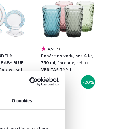
4,9
3
NDELA
Poháre na vodu, set 4 ks,
BABY BLUE,
350 ml, farebné, retro,
úprava, set
VERITAS TYP 1
lán
9,90 €
-14%
-20%
7,90 €
O cookies
vnosti používame súbory