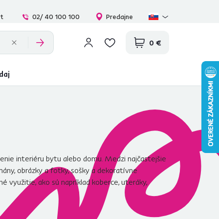
at
02/ 40 100 100
Predajne
0 €
daj
nie interiéru bytu alebo domu. Medzi najčastejšie
mány, obrázky a fotky, sošky a dekoratívne
využitie, ako sú napríklad koberce, uteráky,