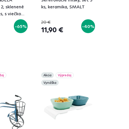
2, sklenené
ks, keramika, SMALT
s, s viečkom,
ka
20 €
-65%
-40%
11,90 €
daj
Akcia
Výpredaj
Vynáška