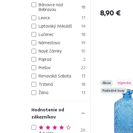
Bánovce nad
18
Bebravou
8,90 €
Levice
17
Liptovský Mikuláš
14
Lučenec
18
Námestovo
19
Nové Zámky
10
Poprad
2
Prešov
22
Rimavská Sobota
13
Akcia
Výpredaj
Trstená
18
Posledné kusy
Žilina
13
Hodnotenie od
zákazníkov
26
4 a viac