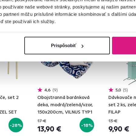
o používate naše webové stránky, poskytujeme aj našim partner
to partneri môžu príslušné informácie skombinovať s ďalšími údaj
ď ste používali ich služby.
Akcia
Výpredaj
Akcia
Výpre
Vynáška
Vynáška
Prispôsobiť
4,6
9
5,0
5
če, set 2
Obojstranná baránková
Dávkovače na
deka, modrá/zelená/vzor,
set 2 ks, ze
OZEL SET
150x200cm, VILNUS TYP1
FILAP
17 €
13 €
-28%
-18%
13,90 €
9,90 €