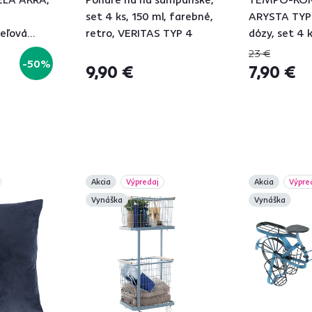
set 4 ks, 150 ml, farebné,
ARYSTA TYP 
eľová
retro, VERITAS TYP 4
dózy, set 4 k
0 cm
sklo/kerami
23 €
-50%
9,90 €
7,90 €
Akcia
Výpredaj
Akcia
Výpre
Vynáška
Vynáška