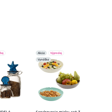
daj
Akcia
Výpredaj
Vynáška
NDELA
Servírovacie misky, set 3