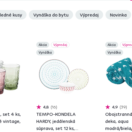
ledné kusy
Vynáška do bytu
Výpredaj
Novinka
Akcia
Výpredaj
Akcia
Výpre
Vynáška
Vynáška
4,8
16
4,9
39
 set 4 ks,
TEMPO-KONDELA
Obojstranná
é vintage,
HARDY, jedálenská
deka, aqua
súprava, set 12 ks,
modrá/biela/