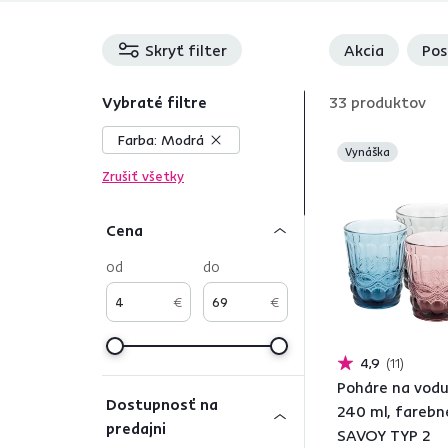
Skryť filter
Akcia
Pos
Vybraté filtre
33
produktov
Farba:
Modrá
Vynáška
Zrušiť všetky
Cena
od
do
€
€
4,9
11
Poháre na vodu,
Dostupnosť na
240 ml, farebn
predajni
SAVOY TYP 2