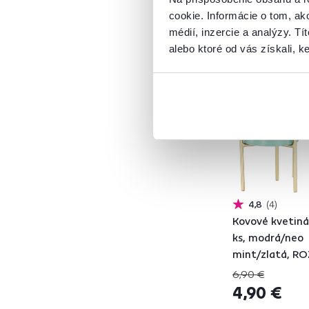
cookie. Informácie o tom, ak
Vosk
2
médií, inzercie a analýzy. Tí
MDF
3
alebo ktoré od vás získali, ke
Porcelán
5
Akcia
Výpredaj
Dolomitová keramika
4
Vynáška
Termoplast
1
Pena
3
Keramika
1
Polyester
5
Bavlna
1
Látka
5
4,8
4
Sklo
11
Kovové kvetiná
Plast
1
ks, modrá/neo
Kov
5
mint/zlatá, R
6,90 €
4,90 €
Model