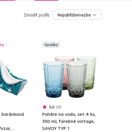
Zoradiť podľa
Najobľúbenejšie
Najobľúbenejšie
daj
Vynáška
5,0
9
 baránková
Poháre na vodu, set 4 ks,
350 ml, farebné vintage,
vzor,
SAVOY TYP 1