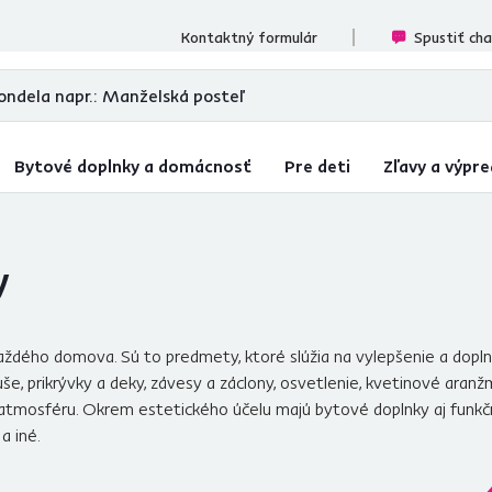
ecenzií
Kontaktný formulár
Spustiť ch
Bytové doplnky a domácnosť
Pre deti
Zľavy a výpre
y
ého domova. Sú to predmety, ktoré slúžia na vylepšenie a doplne
e, prikrývky a deky, závesy a záclony, osvetlenie, kvetinové aranž
atmosféru. Okrem estetického účelu majú bytové doplnky aj funkčné 
a iné.