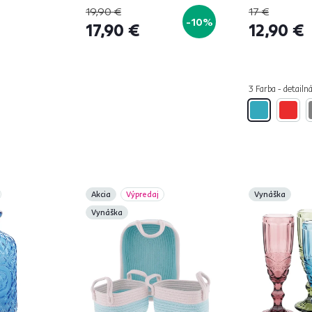
porcelán
150x200, N
19,90 €
17 €
-10%
17,90 €
12,90 €
3 Farba - detailn
Akcia
Výpredaj
Vynáška
Vynáška