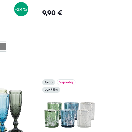
AVO
-24%
9,90 €
á
Akcia
Výpredaj
Vynáška