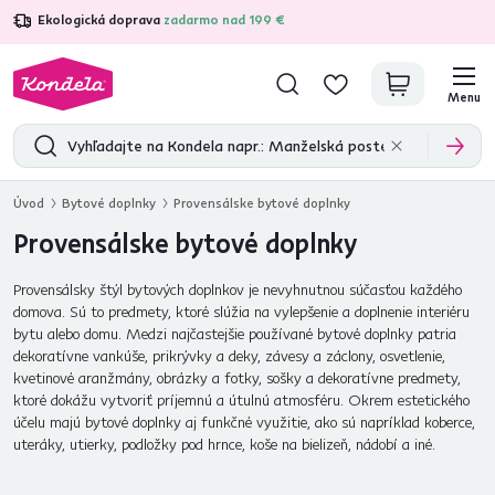
Ekologická doprava
zadarmo nad 199 €
4,7
31 211
overených produktových recenzií
Menu
Úvod
Bytové doplnky
Provensálske bytové doplnky
Provensálske bytové doplnky
Provensálsky štýl bytových doplnkov je nevyhnutnou súčasťou každého
domova. Sú to predmety, ktoré slúžia na vylepšenie a doplnenie interiéru
bytu alebo domu. Medzi najčastejšie používané bytové doplnky patria
dekoratívne vankúše, prikrývky a deky, závesy a záclony, osvetlenie,
kvetinové aranžmány, obrázky a fotky, sošky a dekoratívne predmety,
ktoré dokážu vytvoriť príjemnú a útulnú atmosféru. Okrem estetického
účelu majú bytové doplnky aj funkčné využitie, ako sú napríklad koberce,
uteráky, utierky, podložky pod hrnce, koše na bielizeň, nádobí a iné.