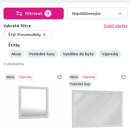
Filtrovať
1
Najobľúbenejšie
Vybraté filtre
Zrušiť všetky
Štýl:
Provensálsky
Štítky
Akcia
Posledné kusy
Vynáška do bytu
Výpredaj
6
produktov
Akcia
Výpredaj
Akcia
Výpredaj
Posledné kusy