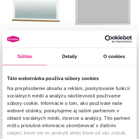
Zrkadlo MZ16, biela/dub grand,
Zrkadlo K - 14, dub biela / dub
LEON
zlatý, KATY K - 14
Súhlas
Detaily
O cookies
59 €
-16%
189 €
49 €
Táto webstránka používa súbory cookies
Na prispôsobenie obsahu a reklám, poskytovanie funkcií
2 Farba - detailná
sociálnych médií a analýzu návštevnosti používame
súbory cookie. Informácie o tom, ako používate naše
webové stránky, poskytujeme aj našim partnerom v
oblasti sociálnych médií, inzercie a analýzy. Títo partneri
môžu príslušné informácie skombinovať s ďalšími
Pozreli ste
6
produktov z
6
údajmi, ktoré ste im poskytli alebo ktoré od vás získali,