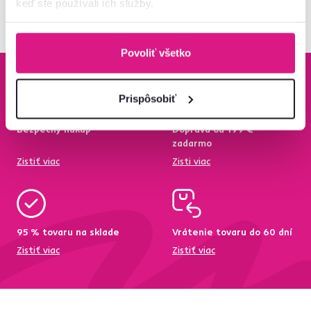
keď ste používali ich služby.
Povoliť všetko
Prispôsobiť
Bezpečný nákup
Doprava od 199 €
zadarmo
Zistiť viac
Zisti viac
95 % tovaru na sklade
Vrátenie tovaru do 60 dní
Zistiť viac
Zistiť viac