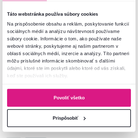
Akcia
Posledné kusy
Akcia
Výpredaj
Vynáška
Táto webstránka používa súbory cookies
Na prispôsobenie obsahu a reklám, poskytovanie funkcií
sociálnych médií a analýzu návštevnosti používame
súbory cookie. Informácie o tom, ako používate naše
webové stránky, poskytujeme aj našim partnerom v
oblasti sociálnych médií, inzercie a analýzy. Títo partneri
môžu príslušné informácie skombinovať s ďalšími
údajmi, ktoré ste im poskytli alebo ktoré od vás získali,
5,0
1
5,0
2
keď ste používali ich služby.
Servírovací vozík, prírodná, NAVID
Lampáš-svietnik, 34,5 cm,
prírodný bambus, MILES TYP 1
99 €
25 €
-20%
-40%
Povoliť všetko
79 €
14,90 €
Prispôsobiť