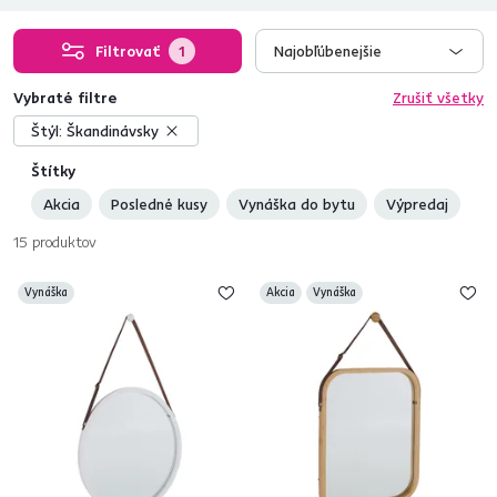
Filtrovať
1
Najobľúbenejšie
Vybraté filtre
Zrušiť všetky
Štýl:
Škandinávsky
Štítky
Akcia
Posledné kusy
Vynáška do bytu
Výpredaj
15
produktov
Vynáška
Akcia
Vynáška