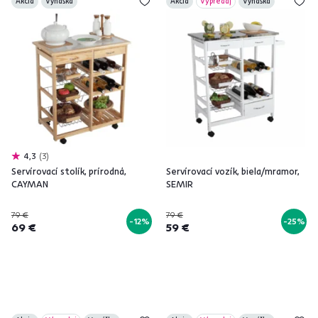
Akcia
Vynáška
Akcia
Výpredaj
Vynáška
4,3
3
Servírovací stolík, prírodná,
Servírovací vozík, biela/mramor,
CAYMAN
SEMIR
79 €
79 €
-12%
-25%
69 €
59 €