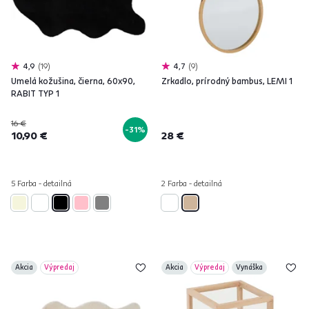
4,9
19
4,7
9
Umelá kožušina, čierna, 60x90,
Zrkadlo, prírodný bambus, LEMI 1
RABIT TYP 1
16 €
-31%
10,90 €
28 €
5 Farba - detailná
2 Farba - detailná
Akcia
Výpredaj
Akcia
Výpredaj
Vynáška