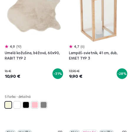
4,9
19
4,7
6
Umelá kožušina, béžová, 60x90,
Lampáš-svietnik, 41 cm, dub,
RABIT TYP 2
EMET TYP 3
16 €
13,90 €
-31%
-28%
10,90 €
9,90 €
5 Farba - detailná