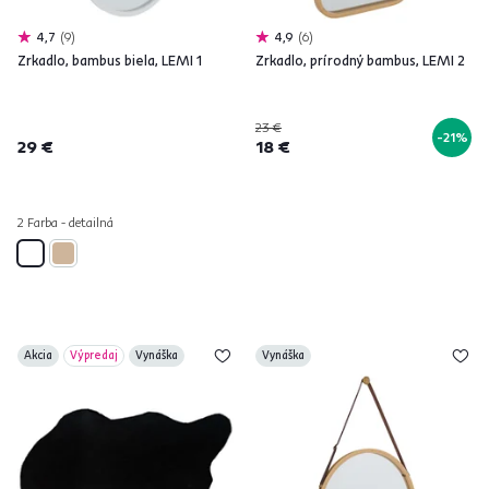
4,7
9
4,9
6
Zrkadlo, bambus biela, LEMI 1
Zrkadlo, prírodný bambus, LEMI 2
23 €
-21%
29 €
18 €
2 Farba - detailná
Akcia
Výpredaj
Vynáška
Vynáška