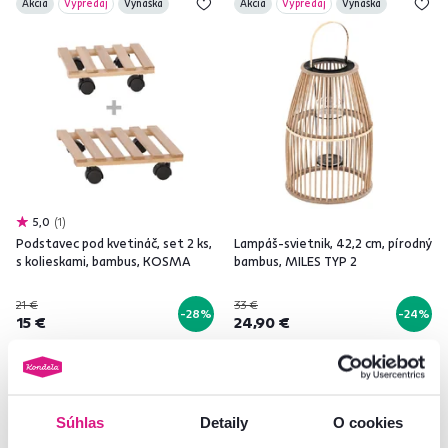
Akcia
Výpredaj
Vynáška
Akcia
Výpredaj
Vynáška
5,0
1
Podstavec pod kvetináč, set 2 ks,
Lampáš-svietnik, 42,2 cm, pírodný
s kolieskami, bambus, KOSMA
bambus, MILES TYP 2
21 €
33 €
-28%
-24%
15 €
24,90 €
Súhlas
Detaily
O cookies