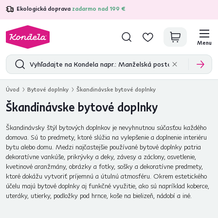
Ekologická doprava
zadarmo nad 199 €
4,7
31 211
overených produktových recenzií
Menu
Úvod
Bytové doplnky
Škandinávske bytové doplnky
Škandinávske bytové doplnky
Škandinávsky štýl bytových doplnkov je nevyhnutnou súčasťou každého
domova. Sú to predmety, ktoré slúžia na vylepšenie a doplnenie interiéru
bytu alebo domu. Medzi najčastejšie používané bytové doplnky patria
dekoratívne vankúše, prikrývky a deky, závesy a záclony, osvetlenie,
kvetinové aranžmány, obrázky a fotky, sošky a dekoratívne predmety,
ktoré dokážu vytvoriť príjemnú a útulnú atmosféru. Okrem estetického
účelu majú bytové doplnky aj funkčné využitie, ako sú napríklad koberce,
uteráky, utierky, podložky pod hrnce, koše na bielizeň, nádobí a iné.