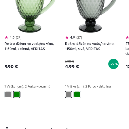
4,9
27
4,9
27
Retro džbán na vodu/na víno,
Retro džbán na vodu/na víno,
T
1150ml, zelená, VERITAS
1150ml, sivá, VERITAS
ka
v
6,90 €
-27%
9,90 €
4,99 €
1
1 Výška (cm), 2 Farba - detailná
1 Výška (cm), 2 Farba - detailná