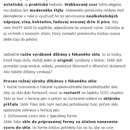
estetickú
, aj
praktickú
hodnotu.
Vrúbkovaný vzor
tohto elegána
mu dodáva šat
moderného štýlu
. Skleneného pomocníka môžete mať
dennodenne v ruke a využívať ho na servírovanie
nealkoholických
nápojov, vína, kokteilov, ľadovej ovocnej drte či piva
. Aby
vám MATY slúžil čo najdlhšie, odporúčame ho umývať ručne. Súčasťou je
aj vrchnák s kovovým sitom, ktorý zamedzí preniknutiu kúskov ovocia
alebo čaju do pohára.
Jedinečné
ručne vyrábané džbány z fúkaného skla
, to sú kúsky,
ktoré majú dušu. Každý jeden je
originál
, vyrábaný s láskou. Sklár doň
primiešal svoje emócie, náladu, preukázal šikovnosť a dlhoročnú skúsenosť.
Ako takéto džbány vznikajú?
Proces ručnej výroby džbánov z fúkaného skla:
1. Ručné tvarovanie a fúkanie vysokokvalitného borosilikátového skla
Aby sa sklo dalo formovať, musí sa
roztaviť
na teplotu 1200 stupňov.
Sklo sa taví v horúcej peci a potom sa roztavené naberá na
sklársku
píšťalu
. Sklár fúka sklo, kým nezíska požadovaný tvar, pričom sklo
opakovane zohrieva v horúcej peci.
2. Zafixovanie vzoru skla v špeciálnej forme
Sklár fúka
sklo do pripravenej formy za účelom nanesenia
vzoru do skla
. Vo forme ostáva potrebný čas na to, aby sa vzor