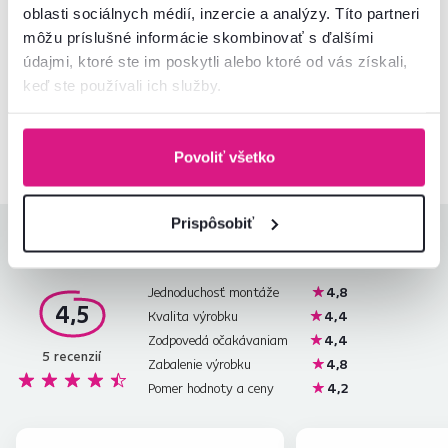
oblasti sociálnych médií, inzercie a analýzy. Títo partneri
môžu príslušné informácie skombinovať s ďalšími
Nenašli ste požadované informácie?
údajmi, ktoré ste im poskytli alebo ktoré od vás získali,
Kontaktujte nás a my vám radi poradíme
keď ste používali ich služby.
02/ 40 100 100
Spustiť chat
Povoliť všetko
Prispôsobiť
Hodnotenia produktu
Jednoduchosť montáže
4,8
4,5
Kvalita výrobku
4,4
Zodpovedá očakávaniam
4,4
5
recenzií
Zabalenie výrobku
4,8
Pomer hodnoty a ceny
4,2