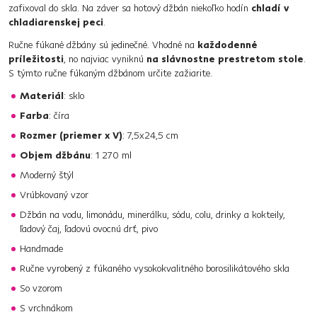
zafixoval do skla. Na záver sa hotový džbán niekoľko hodín
chladí v
chladiarenskej peci
.
Ručne fúkané džbány sú jedinečné. Vhodné na
každodenné
príležitosti
, no najviac vyniknú
na slávnostne prestretom stole
.
S týmto ručne fúkaným džbánom určite zažiarite.
Materiál
: sklo
Farba
: číra
Rozmer (priemer x V)
: 7,5x24,5 cm
Objem džbánu
: 1 270 ml
Moderný štýl
Vrúbkovaný vzor
Džbán na vodu, limonádu, minerálku, sódu, colu, drinky a kokteily,
ľadový čaj, ľadovú ovocnú drť, pivo
Handmade
Ručne vyrobený z fúkaného vysokokvalitného borosilikátového skla
So vzorom
S vrchnákom