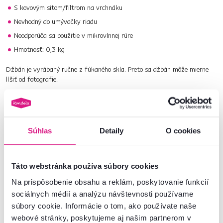
S kovovým sitom/filtrom na vrchnáku
Nevhodný do umývačky riadu
Neodporúča sa použitie v mikrovlnnej rúre
Hmotnosť: 0,3 kg
Džbán je vyrábaný ručne z fúkaného skla. Preto sa džbán môže mierne
líšiť od fotografie.
Pozrite si celú našu ponuku
džbánov
.
Číslo produktu : 0000288178
Súhlas
Detaily
O cookies
Základné parametre
Táto webstránka používa súbory cookies
Rozmery a špecifikácie
Na prispôsobenie obsahu a reklám, poskytovanie funkcií
sociálnych médií a analýzu návštevnosti používame
súbory cookie. Informácie o tom, ako používate naše
Informácie o balení
webové stránky, poskytujeme aj našim partnerom v