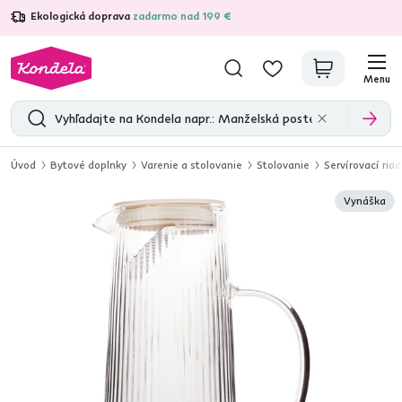
Ekologická doprava
zadarmo nad 199 €
4,7
31 285
overených produktových recenzií
Menu
Úvod
Bytové doplnky
Varenie a stolovanie
Stolovanie
Servírovací riad
Vynáška