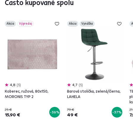
Často kupované spolu
Akcia
Výpredaj
Akcia
Vynáška
A
4,8
5
4,7
5
Koberec, ružová, 80x150,
Barová stolička, zelená/čierna,
T
MORONIS TYP 2
LAHELA
pl
ks
25 €
79 €
21
-36%
-37%
15,90 €
49 €
7