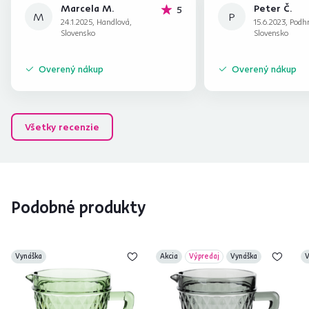
Marcela M.
Peter Č.
hviezdičiek
5
M
P
24.1.2025, Handlová,
15.6.2023, Podhr
Slovensko
Slovensko
Overený nákup
Overený nákup
Všetky recenzie
Podobné produkty
Vynáška
Akcia
Výpredaj
Vynáška
V