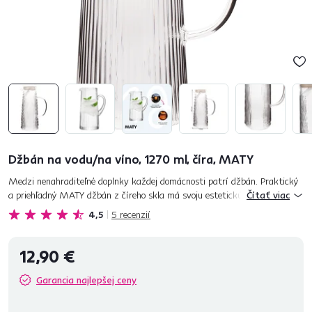
Džbán na vodu/na víno, 1270 ml, číra, MATY
Medzi nenahraditeľné doplnky každej domácnosti patrí džbán. Praktický
a priehľadný MATY džbán z číreho skla má svoju estetickú, aj praktickú
Čítať viac
hodnotu. Vrúbkovaný vzor tohto elegána mu dodáva šat...
4,5
5
recenzií
12,90 €
Garancia najlepšej ceny