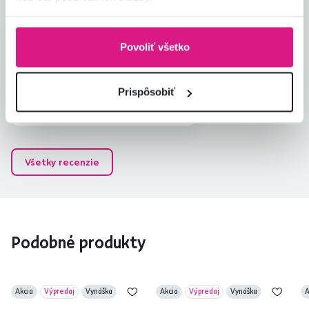
Natália V.
hviezdičiek
5
Povoliť všetko
N
19.6.2023, Drahovce,
Slovensko
Prispôsobiť
Overený nákup
Všetky recenzie
Podobné produkty
Akcia
Výpredaj
Vynáška
Akcia
Výpredaj
Vynáška
A