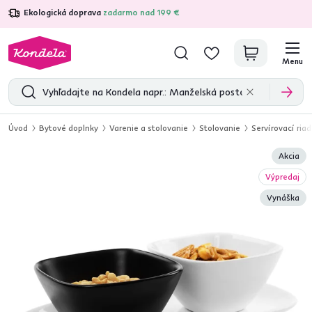
Ekologická doprava
zadarmo nad 199 €
4,7
31 285
overených produktových recenzií
Menu
Úvod
Bytové doplnky
Varenie a stolovanie
Stolovanie
Servírovací riad
Akcia
Výpredaj
Vynáška