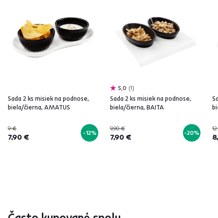
5,0
1
Sada 2 ks misiek na podnose,
Sada 2 ks misiek na podnose,
Sa
biela/čierna, AMATUS
biela/čierna, BAITA
b
9 €
9,90 €
12
-12%
-20%
7,90 €
7,90 €
8
Často kupované spolu