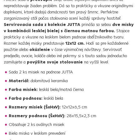
nepredstavuje žiaden problém. Dá sa to prakticky a vkusne originálnymi
doplnkami, ktoré dodajú domácnosti ten pravý šmrnc. Perfektne
zorganizovaný stôl počas stolovania ocení každý správny hostiteľ.
Servírovacia sada z kolekcie JUTTA
prináša so sebou
dve misky
v kombinácii lesklej bielej s čiernou matnou farbou.
Stojace
prakticky a vkusne na lesklom bielom podnose obdĺžnikového tvaru.
Rozmer každej misky predstavuje
12x12 cm.
Hodí sa pre každodenné
použitie alebo
okúzlenie
v čase výnimočnej návštevy. Servírovať
predjedlo, ovocie, koláče alebo iné pokrmy si s touto sadou jednoducho
zamilujete a
povýšite svoje stolovanie
na vyšší level.
Sada 2 ks misiek na podnose JUTTA
Materiál:
dolomitová keramika
Farba misiek:
lesklá biela/matná čierna
Farba podnosu:
lesklá biela
Rozmery misiek (ŠxHxV):
12x12x6,5 cm
Rozmery podnosu (ŠxHxV):
28x15,5x2,3 cm
Obsahuje 2 ks oválnych misiek
Biela miska v lesklom prevedení