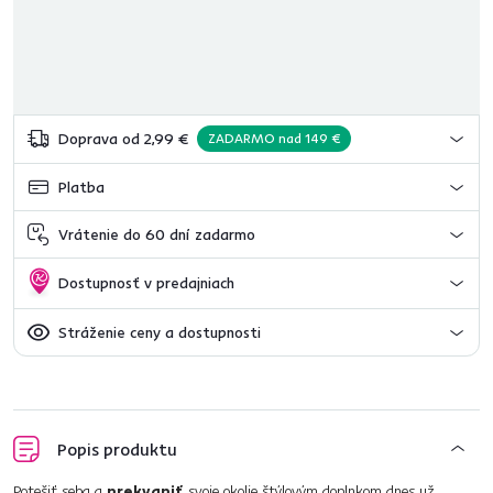
Doprava od 2,99 €
ZADARMO nad 149 €
Platba
Vrátenie do 60 dní zadarmo
Dostupnosť v predajniach
Stráženie ceny a dostupnosti
Popis produktu
Potešiť seba a
prekvapiť
svoje okolie štýlovým doplnkom dnes už