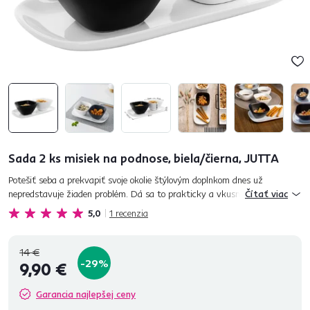
Sada 2 ks misiek na podnose, biela/čierna, JUTTA
Potešiť seba a prekvapiť svoje okolie štýlovým doplnkom dnes už
nepredstavuje žiaden problém. Dá sa to prakticky a vkusne originálnymi
Čítať viac
doplnkami, ktoré dodajú domácnosti ten pravý šmrnc. Perfektne...
5,0
1
recenzia
14 €
-29%
9,90 €
Garancia najlepšej ceny