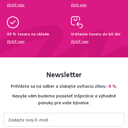
Zistiť viac
Zisti viac
95 % tovaru na sklade
Vrátenie tovaru do 60 dní
Zistiť viac
Zistiť viac
Newsletter
Prihláste sa na odber a získajte uvítaciu zľavu
-5 %
.
Navyše vám budeme posielať inšpirácie a výhodné
ponuky pre vaše bývanie.