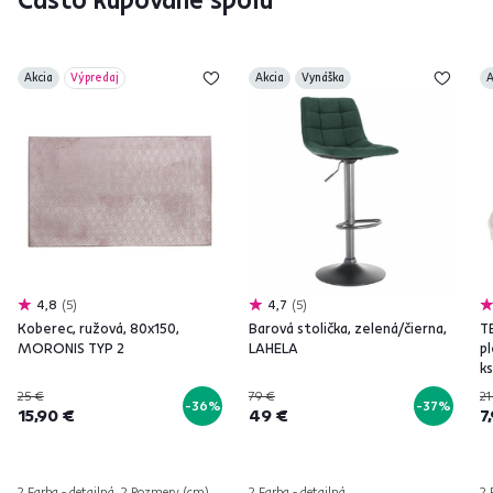
Akcia
Výpredaj
Akcia
Vynáška
A
4,8
5
4,7
5
Koberec, ružová, 80x150,
Barová stolička, zelená/čierna,
T
MORONIS TYP 2
LAHELA
pl
ks
25 €
79 €
21
-36%
-37%
15,90 €
49 €
7
2 Farba - detailná, 2 Rozmery (cm)
2 Farba - detailná
2 