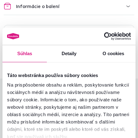
Informácie o balení
Nenašli ste požadované informácie?
Kontaktujte nás a my vám radi poradíme
Súhlas
Detaily
O cookies
02/ 40 100 100
Spustiť chat
Táto webstránka používa súbory cookies
Na prispôsobenie obsahu a reklám, poskytovanie funkcií
Hodnotenia produktu
sociálnych médií a analýzu návštevnosti používame
súbory cookie. Informácie o tom, ako používate naše
Jednoduchosť montáže
5,0
webové stránky, poskytujeme aj našim partnerom v
5,0
Kvalita výrobku
5,0
oblasti sociálnych médií, inzercie a analýzy. Títo partneri
Zodpovedá očakávaniam
5,0
môžu príslušné informácie skombinovať s ďalšími
1
recenzia
Zabalenie výrobku
5,0
údajmi, ktoré ste im poskytli alebo ktoré od vás získali,
Pomer hodnoty a ceny
5,0
keď ste používali ich služby.