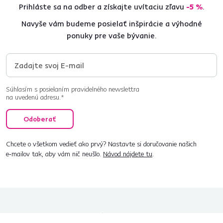
Prihláste sa na odber a získajte uvítaciu zľavu
-5 %
.
Navyše vám budeme posielať inšpirácie a výhodné
ponuky pre vaše bývanie.
Súhlasím s posielaním pravidelného newslettra
na uvedenú adresu.*
Odoberať
Chcete o všetkom vedieť ako prvý? Nastavte si doručovanie našich
e‑mailov tak, aby vám nič neušlo.
Návod nájdete tu
.