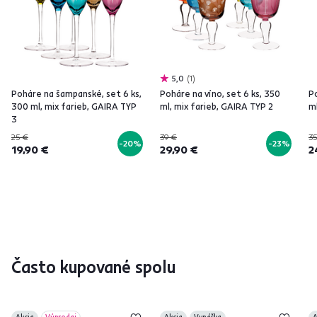
5,0
1
Poháre na šampanské, set 6 ks,
Poháre na víno, set 6 ks, 350
Po
300 ml, mix farieb, GAIRA TYP
ml, mix farieb, GAIRA TYP 2
ml
3
25 €
39 €
35
-20%
-23%
19,90 €
29,90 €
2
Často kupované spolu