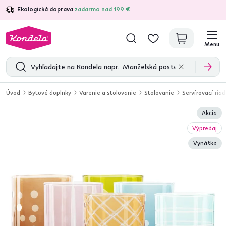
Ekologická doprava
zadarmo nad 199 €
4,7
31 157
overených produktových recenzií
Menu
Úvod
Bytové doplnky
Varenie a stolovanie
Stolovanie
Servírovací riad
Akcia
Výpredaj
Vynáška