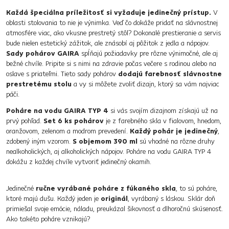
Každá špeciálna príležitosť si vyžaduje jedinečný prístup.
V
oblasti stolovania to nie je výnimka. Veď čo dokáže pridať na slávnostnej
atmosfére viac, ako vkusne prestretý stôl? Dokonalé prestieranie a servis
bude nielen estetický zážitok, ale znásobí aj pôžitok z jedla a nápojov.
Sady pohárov GAIRA
spĺňajú požiadavky pre rôzne výnimočné, ale aj
bežné chvíle. Pripite si s nimi na zdravie počas večere s rodinou alebo na
oslave s priateľmi. Tieto sady pohárov
dodajú farebnosť slávnostne
prestretému stolu
a vy si môžete zvoliť dizajn, ktorý sa vám najviac
páči.
Poháre na vodu GAIRA TYP 4
si vás svojím dizajnom získajú už na
prvý pohľad.
Set 6 ks pohárov
je z farebného skla v fialovom, hnedom,
oranžovom, zelenom a modrom prevedení.
Každý pohár je jedinečný
,
zdobený iným vzorom.
S objemom 390 ml
sú vhodné na rôzne druhy
nealkoholických, aj alkoholických nápojov. Poháre na vodu GAIRA TYP 4
dokážu z každej chvíle vytvoriť jedinečný okamih.
Jedinečné
ručne vyrábané poháre z fúkaného skla
, to sú poháre,
ktoré majú dušu. Každý jeden je
originál
, vyrábaný s láskou. Sklár doň
primiešal svoje emócie, náladu, preukázal šikovnosť a dlhoročnú skúsenosť.
Ako takéto poháre vznikajú?