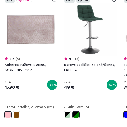
Akcia
Výpredaj
Akcia
Vynáška
A
4,8
5
4,7
5
Koberec, ružová, 80x150,
Barová stolička, zelená/čierna,
T
MORONIS TYP 2
LAHELA
pl
ks
25 €
79 €
21
-36%
-37%
15,90 €
49 €
7
2 Farba - detailná, 2 Rozmery (cm)
2 Farba - detailná
2 