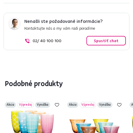
Nenašli ste požadované informácie?
Kontaktujte nás a my vám radi poradíme
02/ 40 100 100
Spustiť chat
Podobné produkty
Akcia
Výpredaj
Vynáška
Akcia
Výpredaj
Vynáška
A