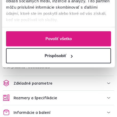
oblasti sociálnych médií, inzercie a analýzy. Títo partneri
Neodporúča sa použitie v mikrovlnnej rúre
môžu príslušné informácie skombinovať s ďalšími
údajmi, ktoré ste im poskytli alebo ktoré od vás získali,
Sada pohárov je vyrábaná ručne z fúkaného skla. Preto sa poháre môžu
keď ste používali ich služby.
mierne líšiť od fotografie. Každý kus je jednoducho originál.
Povoliť všetko
Doplňte set pohárov na víno GAIRA TYP 4 aj ostatnými typmi pohárov z
rady
GAIRA
.
Nahliadnite do celej ponuky
pohárov
a spríjemnite si špeciálne príležitosti.
Prispôsobiť
Číslo produktu : 0000288128
Základné parametre
Rozmery a špecifikácie
Informácie o balení