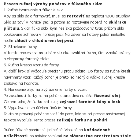
Proces ručnej výroby pohárov z fúkaného skla:
1. Ručné tvarovanie a fúkanie skla
Aby sa sklo dalo formovať, musí sa
roztaviť
na teplotu 1200 stupňov.
Sklo sa taví v horúcej peci a potom sa roztavené naberá na
sklársku
píšťalu
. Sklár fúka sklo, kým nezíska požadovaný tvar, pričom sklo
opakovane zohrieva v horúcej peci. Na záver sa hotový pohár niekoľko
hodín
chladí v chladiarenskej peci
.
2. Striekanie farby
V tomto procese sa na poháre strieka kvalitná farba, čím vzniká krásny
a elegantný farebný efekt.
3. Ručná kresba vzoru do farby
Aj ďalší krok si vyžaduje precíznu prácu sklára. Do farby sa ručne kreslí
navrhnutý vzor. Každý pohár je preto jedinečný a vďaka ručnej kresbe
získava na hodnote.
4. Nanesenie oleja na zvýraznenie farby a vzoru
Po zaschnutí farby sa na pohár starostlivo nanáša
fixovací olej
.
Okrem toho, že farbu zafixuje,
zvýrazní farebné tóny a lesk
.
5. Vypaľovanie za účelom fixácie farby
Takto pripravený pohár sa vloží do pece, kde sa pri presne nastavenej
teplote vypaľuje. Tento proces
zafixuje farbu na pohári
.
Ručne fúkané poháre sú jedinečné. Vhodné na
každodenné
príležitosti
, no najviac vyniknú
na slávnostne prestretom stole
.