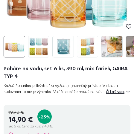
Poháre na vodu, set 6 ks, 390 ml, mix farieb, GAIRA
TYP 4
Každá špeciálna príležitosť si vyžaduje jedinečný prístup. V oblasti
stolovania to nie je výnimka. Veď čo dokáže pridať na slávnostnej
Čítať viac
atmosfére viac, ako vkusne prestretý stôl? Dokonalé prestiera...
19,90 €
-25%
14,90 €
Set 6 ks. Cena za kus:
2,48 €.