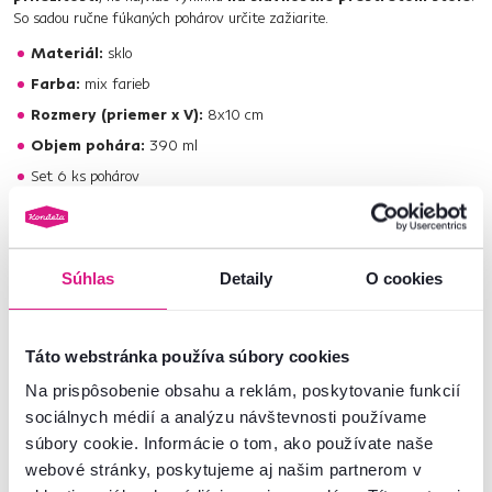
So sadou ručne fúkaných pohárov určite zažiarite.
Materiál:
sklo
Farba:
mix farieb
Rozmery (priemer x V):
8x10 cm
Objem pohára:
390 ml
Set 6 ks pohárov
Poháre na vodu
Vhodné aj na iné druhy nealkoholických, aj alkoholických nápojov
Jedinečný farebný dizajn s rozmanitými vzormi
Súhlas
Detaily
O cookies
Handmade
Ručne vyrobené z fúkaného skla
Táto webstránka používa súbory cookies
So vzorom a s farbou
Na prispôsobenie obsahu a reklám, poskytovanie funkcií
Vzor sa na poháre kreslí ručne
sociálnych médií a analýzu návštevnosti používame
Farba zafixovaná vypaľovaním pri vysokej teplote
súbory cookie. Informácie o tom, ako používate naše
Každý kus je jedinečný
webové stránky, poskytujeme aj našim partnerom v
Nevhodné do umývačky riadu