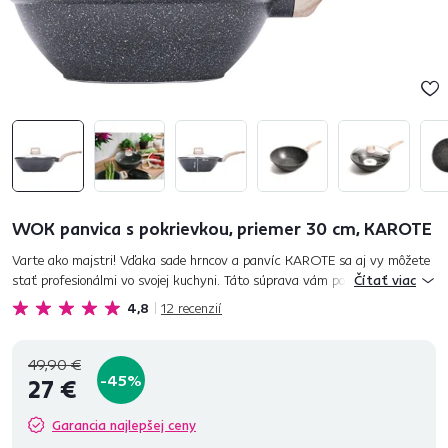
WOK panvica s pokrievkou, priemer 30 cm, KAROTE
Varte ako majstri! Vďaka sade hrncov a panvíc KAROTE sa aj vy môžete
stať profesionálmi vo svojej kuchyni. Táto súprava vám ponúka veľa
Čítať viac
možností na varenie, grilovanie a vyprážanie. Príprava pokrm...
4,8
12
recenzií
49,90 €
-45%
27 €
Garancia najlepšej ceny