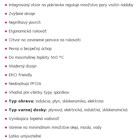
Integrovaný otvor na pokrievke reguluje množstvo pary vnútri nádoby
Zvýšené okraje
Nepriľnavý povrch
Ergonomická rukoväť
Otvor na zavesenie panvice na rukoväti
Pevný a bezpečný úchop
Do maximálnej teploty 160 °C
Moderný dizajn
EKO friendly
Neobsahujú PFOA
Vhodná pre všetky typy sporákov
Typ ohrevu:
indukcia, plyn, sklokeramika, elektrina
Typ varnej dosky:
plynová, elektrická, indukčná, sklokeramická
Vynikajúca tepelná vodivosť
Varenie na minimálnom množstve oleja, masla, vody
Ľahko umývateľné