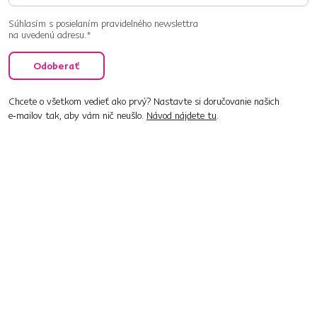
Súhlasím s posielaním pravidelného newslettra
na uvedenú adresu.*
Odoberať
Chcete o všetkom vedieť ako prvý? Nastavte si doručovanie našich
e‑mailov tak, aby vám nič neušlo.
Návod nájdete tu
.