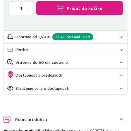
Pridať do košíka
Doprava od 2,99 €
ZADARMO nad 149 €
Platba
Vrátenie do 60 dní zadarmo
Dostupnosť v predajniach
Stráženie ceny a dostupnosti
Popis produktu
Varte ako majstri!
Vďaka sade hrncov a panvíc KAROTE sa aj vy