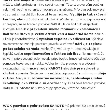
môžete stať profesionálmi vo svojej kuchyni. Táto súprava vám ponúka
veľa možností na varenie, grilovanie a vyprážanie. Príprava pokrmov pre
vás a vašich najbližších bude od teraz hračkou.
Využijú ju tak skúsení
kuchári, ako aj úplní začiatočníci.
Moderný dizajn a prepracovanie
zabezpečí, že sa hrnce a panvice KAROTE budú hodiť do akejkoľvek
kuchyne.
Hliník v prevedení sivého mramoru v kombinácii s
imitáciou dreva je veľmi atraktívna a moderná kombinácia.
Hliník je charakteristický
vysokou tepelnou vodivosťou
. Rýchlo a
rovnomerne sa zahreje po celom povrchu a zároveň
udržuje teplotu
počas celého varenia
. Vonkajší aj vnútorný mramorový dizajn je
typický svojou
nepriľnavosťou a ľahkou údržbou.
To znamená, že
sa vám pripravované jedlo nebude pripaľovať a hrnce jednoducho očistíte
pomocou teplej vody a hubky. Vďaka tomuto prevedeniu a výborným
vlastnostiam sú
hrnce z rady KAROTE vhodné pre zdravé a
chutné varenie
. Svoje pokrmy môžete pripravovať
s minimom oleja
či tuku
. Navyše sú
zdravotne nezávadné, neobsahujú žiadne
škodliviny, ako PFOA a sú ecofriendly
. Dizajnové hrnce a panvice
KAROTE sú vhodné na všetky typy sporákov, vrátane indukčných.
WOK panvica s pokrievkou KAROTE
má priemer 30 cm a celkovú