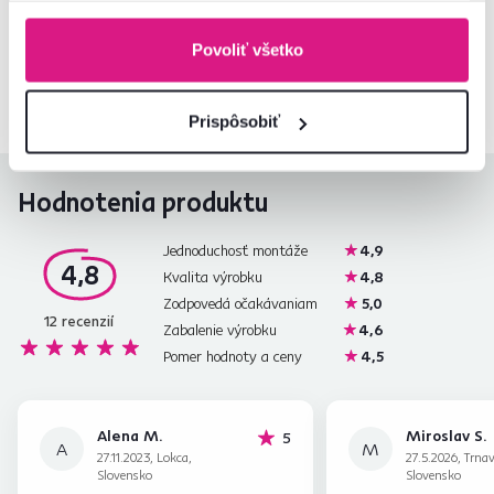
Kontaktujte nás a my vám radi poradíme
Povoliť všetko
02/ 40 100 100
Spustiť chat
Prispôsobiť
Hodnotenia produktu
Jednoduchosť montáže
4,9
4,8
Kvalita výrobku
4,8
Zodpovedá očakávaniam
5,0
12
recenzií
Zabalenie výrobku
4,6
Pomer hodnoty a ceny
4,5
Alena M.
Miroslav S.
hviezdičiek
5
A
M
27.11.2023, Lokca,
27.5.2026, Trnav
Slovensko
Slovensko