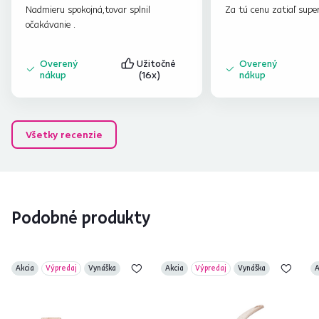
Nadmieru spokojná,tovar splnil
Za tú cenu zatiaľ supe
očakávanie .
Overený
Užitočné
Overený
nákup
(16x)
nákup
Všetky recenzie
Podobné produkty
Akcia
Výpredaj
Vynáška
Akcia
Výpredaj
Vynáška
A