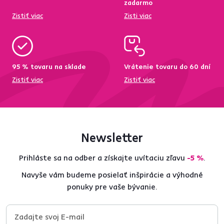
zadarmo
Zistiť viac
Zisti viac
95 % tovaru na sklade
Vrátenie tovaru do 60 dní
Zistiť viac
Zistiť viac
Newsletter
Prihláste sa na odber a získajte uvítaciu zľavu
-5 %
.
Navyše vám budeme posielať inšpirácie a výhodné
ponuky pre vaše bývanie.