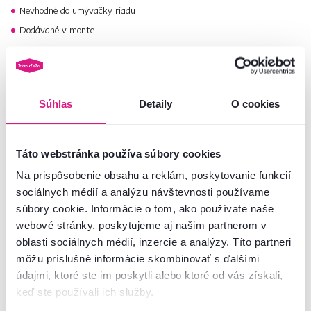
Nevhodné do umývačky riadu
Dodávané v monte
V sérii KAROTE
nájdete rôzne ro
Číslo produktu : 0000289413
Súhlas
Detaily
O cookies
Základné parametre
Táto webstránka používa súbory cookies
Na prispôsobenie obsahu a reklám, poskytovanie funkcií
Rozmery a špecifikácie
sociálnych médií a analýzu návštevnosti používame
súbory cookie. Informácie o tom, ako používate naše
webové stránky, poskytujeme aj našim partnerom v
Informácie o balení
oblasti sociálnych médií, inzercie a analýzy. Títo partneri
môžu príslušné informácie skombinovať s ďalšími
údajmi, ktoré ste im poskytli alebo ktoré od vás získali,
keď ste používali ich služby.
Nenašli ste požadované informácie?