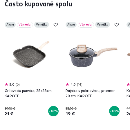
Často kupované spolu
Akcia
Výpredaj
Vynáška
Akcia
Výpredaj
Vynáška
A
5,0
6
4,9
14
Grilovacia panvica, 28x28cm,
Rajnica s pokrievkou, priemer
Ka
KAROTE
20 cm, KAROTE
K
39,90 €
33,90 €
44
-47%
-43%
21 €
19 €
2