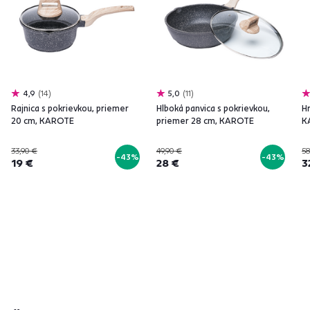
4,9
14
5,0
11
Rajnica s pokrievkou, priemer
Hlboká panvica s pokrievkou,
Hr
20 cm, KAROTE
priemer 28 cm, KAROTE
K
33,90 €
49,90 €
58
-43%
-43%
19 €
28 €
3