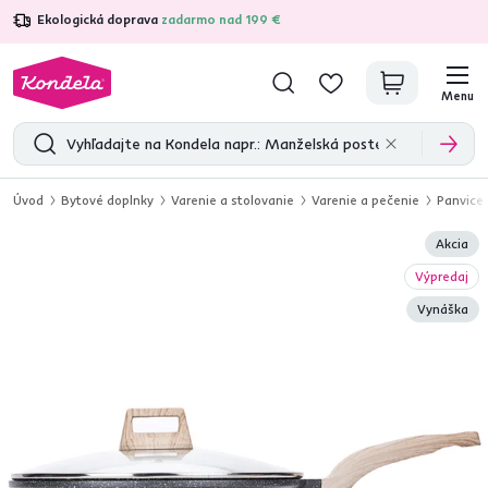
Ekologická doprava
zadarmo nad 199 €
4,7
31 285
overených produktových recenzií
Menu
Úvod
Bytové doplnky
Varenie a stolovanie
Varenie a pečenie
Panvice
Akcia
Výpredaj
Vynáška