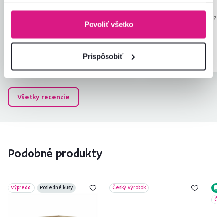
užitočný
Čítať viac
(slovinčina)
Automaticky preložené.
Z
Povoliť všetko
(rumunčina)
Overený
Užitočné
Overený
Prispôsobiť
nákup
(0x)
nákup
Všetky recenzie
Podobné produkty
Výpredaj
Posledné kusy
Český výrobok
Č