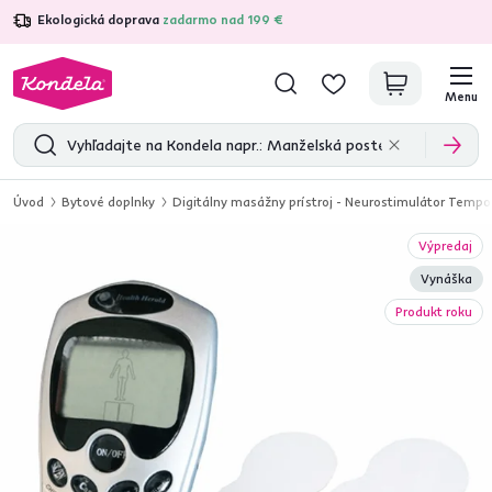
Ekologická doprava
zadarmo nad 199 €
4,7
31 211
overených produktových recenzií
Menu
Úvod
Bytové doplnky
Digitálny masážny prístroj - Neurostimulátor Tempo
Výpredaj
Vynáška
Produkt roku