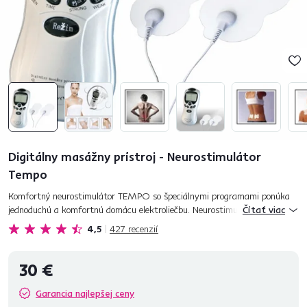
Digitálny masážny prístroj - Neurostimulátor
Tempo
Komfortný neurostimulátor TEMPO so špeciálnymi programami ponúka
jednoduchú a komfortnú domácu elektroliečbu. Neurostimulátor TEMPO
Čítať viac
zobrazuje na displeji práve realizovaný úkon, čas a intenz...
4,5
427
recenzií
30 €
Garancia najlepšej ceny