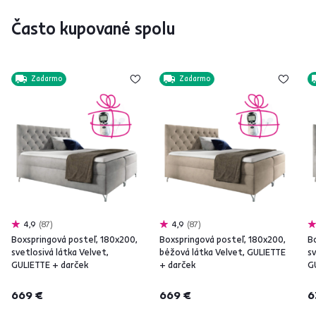
Často kupované spolu
Zadarmo
Zadarmo
4,9
87
4,9
87
Boxspringová posteľ, 180x200,
Boxspringová posteľ, 180x200,
B
svetlosivá látka Velvet,
béžová látka Velvet, GULIETTE
sv
GULIETTE + darček
+ darček
G
669 €
669 €
6