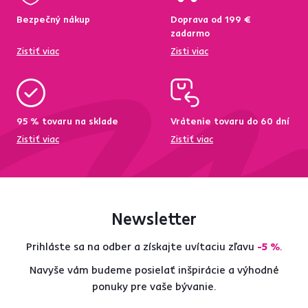
Bezpečný nákup
Doprava od 199 €
zadarmo
Zistiť viac
Zisti viac
95 % tovaru na sklade
Vrátenie tovaru do 60 dní
Zistiť viac
Zistiť viac
Newsletter
Prihláste sa na odber a získajte uvítaciu zľavu
-5 %
.
Navyše vám budeme posielať inšpirácie a výhodné
ponuky pre vaše bývanie.