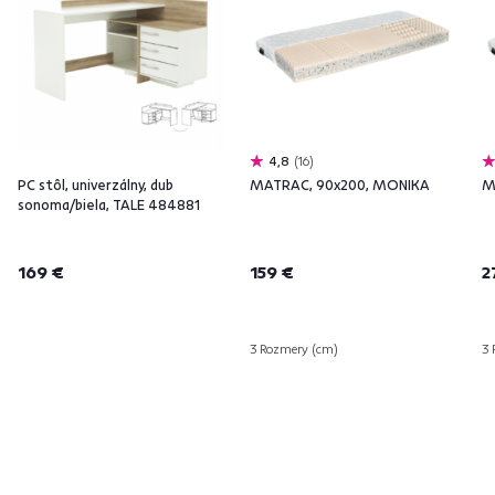
4,8
16
PC stôl, univerzálny, dub
MATRAC, 90x200, MONIKA
M
sonoma/biela, TALE 484881
169 €
159 €
2
3 Rozmery (cm)
3 