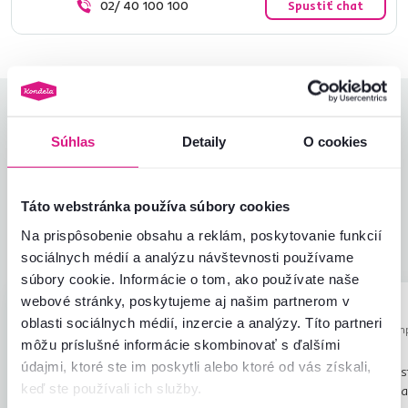
02/ 40 100 100
Spustiť chat
Hodnotenia produktu
Súhlas
Detaily
O cookies
Jednoduchosť montáže
4,6
4,5
Kvalita výrobku
4,3
Zodpovedá očakávaniam
4,4
Táto webstránka používa súbory cookies
427
recenzií
Zabalenie výrobku
4,6
Na prispôsobenie obsahu a reklám, poskytovanie funkcií
Pomer hodnoty a ceny
4,6
sociálnych médií a analýzu návštevnosti používame
súbory cookie. Informácie o tom, ako používate naše
webové stránky, poskytujeme aj našim partnerom v
Pamela S.
Mihaela B.
hviezdičiek
5
P
M
oblasti sociálnych médií, inzercie a analýzy. Títo partneri
14.7.2026, Škofljica,
12.3.2024, Câm
môžu príslušné informácie skombinovať s ďalšími
Slovinsko
Rumunsko
údajmi, ktoré ste im poskytli alebo ktoré od vás získali,
Veľmi dobré!!
Tento produkt som dost
keď ste používali ich služby.
ešte som ho nepoužil, 
Automaticky preložené.
Zobraziť originál