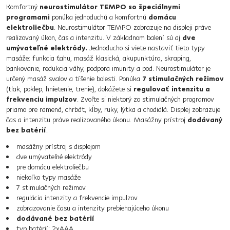
Komfortný
neurostimulátor TEMPO so špeciálnymi
programami
ponúka jednoduchú a komfortnú
domácu
elektroliečbu
. Neurostimulátor TEMPO zobrazuje na displeji práve
realizovaný úkon, čas a intenzitu. V základnom balení sú aj
dve
umývateľné elektródy.
Jednoducho si viete nastaviť tieto typy
masáže: funkcia ťahu, masáž klasická, akupunktúra, skraping,
bankovanie, redukcia váhy, podpora imunity a pod. Neurostimulátor je
určený masáž svalov a tíšenie bolesti. Ponúka
7 stimulačných režimov
(tlak, poklep, hnietenie, trenie), dokážete si
regulovať intenzitu a
frekvenciu impulzov
. Zvoľte si niektorý zo stimulačných programov
priamo pre ramená, chrbát, kĺby, ruky, lýtka a chodidlá. Displej zobrazuje
čas a intenzitu práve realizovaného úkonu. Masážny prístroj
dodávaný
bez batérií
.
masážny prístroj s displejom
dve umývateľné elektródy
pre domácu elektroliečbu
niekoľko typy masáže
7 stimulačných režimov
regulácia intenzity a frekvencie impulzov
zobrazovanie času a intenzity prebiehajúceho úkonu
dodávané bez batérií
typ batérií: 2xAAA