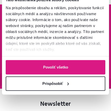
Na prispôsobenie obsahu a reklám, poskytovanie funkcií
sociálnych médií a analýzu návštevnosti používame
súbory cookie. Informácie o tom, ako používate naše
webové stránky, poskytujeme aj našim partnerom v
oblasti sociálnych médií, inzercie a analýzy. Títo partneri
Bezpečný nákup
Doprava od 199 €
zadarmo
môžu príslušné informácie skombinovať s ďalšími
Zistiť viac
Zisti viac
údajmi, ktoré ste im poskytli alebo ktoré od vás získali,
keď ste používali ich služby.
Povoliť všetko
95 % tovaru na sklade
Vrátenie tovaru do 60 dní
Zistiť viac
Zistiť viac
Prispôsobiť
Newsletter