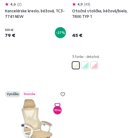
4,6
2
4,9
43
Kancelárske kreslo, béžová, TC3-
Otočná stolička, béžová/biela,
7741 NEW
TRIXI TYP 1
109 €
-27%
79 €
45 €
3 Farba - detailná
Vynáška
Novinka