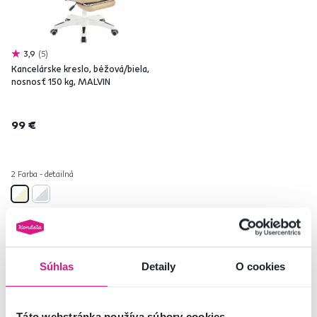
3,9
5
Kancelárske kreslo, béžová/biela,
nosnosť 150 kg, MALVIN
99 €
2 Farba - detailná
Pozreli ste
3
produktov z
3
Súhlas
Detaily
O cookies
Táto webstránka používa súbory cookies