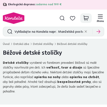
Ekologická doprava
zadarmo nad 199 €
4,7
31 211
overených produktových recenzií
Menu
Úvod
Detská izba
Detské stoličky
Béžové detské stoličky
Béžové detské stoličky
Detské stoličky
vyrobené vo farebnom prevedení Béžová sú malé
stoličky navrhnuté pre deti. Ich
veľkosť, tvar a dizajn
sú špeciálne
prispôsobené deťom rôzneho veku. Niektoré detské stoličky majú špeciálne
funkcie, ako napríklad
opierku na nohy
alebo
opierku na chrbát
,
aby boli pohodlné. Mnohé tiež obsahujú
bezpečnostné prvky
, ako sú
popruhy alebo pásy, ktoré zabezpečujú, že dieťa bude sedieť bezpečne a
pohodlne.