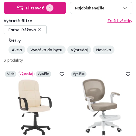
Filtrovať
1
Najobľúbenejšie
Vybraté filtre
Zrušiť všetky
Farba:
Béžová
Štítky
Akcia
Vynáška do bytu
Výpredaj
Novinka
3
produkty
Akcia
Výpredaj
Vynáška
Vynáška