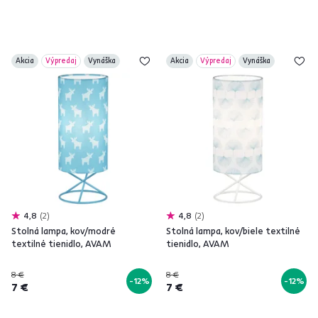
Akcia
Výpredaj
Vynáška
Akcia
Výpredaj
Vynáška
4,8
2
4,8
2
Stolná lampa, kov/modré
Stolná lampa, kov/biele textilné
textilné tienidlo, AVAM
tienidlo, AVAM
8 €
8 €
-12%
-12%
7 €
7 €