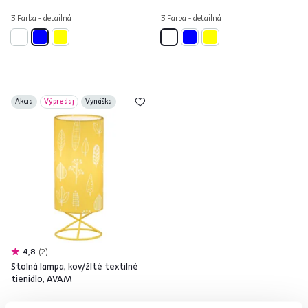
3 Farba - detailná
3 Farba - detailná
Akcia
Výpredaj
Vynáška
4,8
2
Stolná lampa, kov/žlté textilné
tienidlo, AVAM