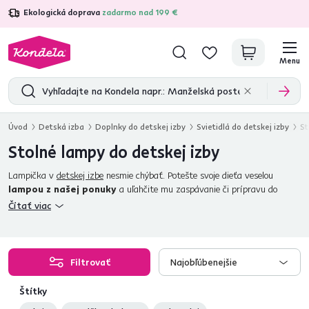
Ekologická doprava
zadarmo nad 199 €
4,7
31 285
overených produktových recenzií
Menu
Úvod
Detská izba
Doplnky do detskej izby
Svietidlá do detskej izby
St
Stolné lampy do detskej izby
Lampička v
detskej izbe
nesmie chýbať. Potešte svoje dieťa veselou
lampou z našej ponuky
a uľahčite mu zaspávanie či prípravu do
školy. Umiestnite ju na
nočný stolík
a dovoľte mu zaspávať pri čítaní
Čítať viac
nového knižného dobrodružstva. Pre dlhé učenie sa až do tmy vyberte
lampy s nastaviteľným sklonom a umiestnite ich na
pracovný stôl
alebo
na príručný stolík ku kreslu. Vyberte si u nás spolu so svojím dieťaťom
lampu, ktorá zodpovedá jeho vkusu a veku?
tu nájdete stolné lampy
Filtrovať
Najobľúbenejšie
s tienidlom, kovové, s dreveným podstavcom alebo
dizajnové
.
Štítky