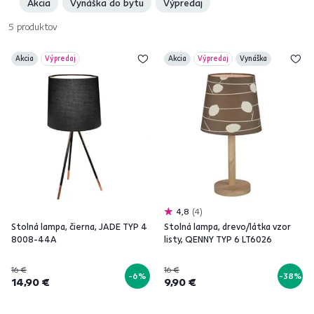
Akcia
Vynáška do bytu
Výpredaj
5
produktov
Akcia
Výpredaj
Akcia
Výpredaj
Vynáška
4,8
4
Stolná lampa, čierna, JADE TYP 4
Stolná lampa, drevo/látka vzor
8008-44A
listy, QENNY TYP 6 LT6026
16 €
16 €
-6%
-38%
14,90 €
9,90 €