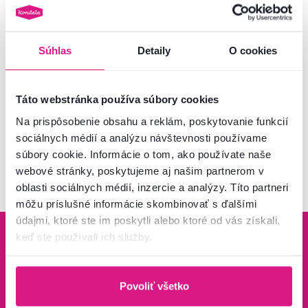
11 €
-36%
7 €
Súhlas
Detaily
O cookies
3 Farba - detailná
Táto webstránka používa súbory cookies
Na prispôsobenie obsahu a reklám, poskytovanie funkcií
sociálnych médií a analýzu návštevnosti používame
Pozreli ste
5
produktov z
5
súbory cookie. Informácie o tom, ako používate naše
webové stránky, poskytujeme aj našim partnerom v
oblasti sociálnych médií, inzercie a analýzy. Títo partneri
môžu príslušné informácie skombinovať s ďalšími
údajmi, ktoré ste im poskytli alebo ktoré od vás získali,
keď ste používali ich služby.
Povoliť všetko
Bezpečný nákup
Doprava od 199 €
zadarmo