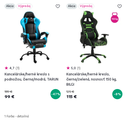
Akcia
Výpredaj
Akcia
Výpredaj
4,7
3
5,0
1
Kancelárske/herné kreslo s
Kancelárske/herné kreslo,
podnožou, čierna/modrá, TARUN
čierna/zelená, nosnosť 150 kg,
BILGI
189 €
125 €
-47%
-8%
99 €
115 €
1 Farba - detailná