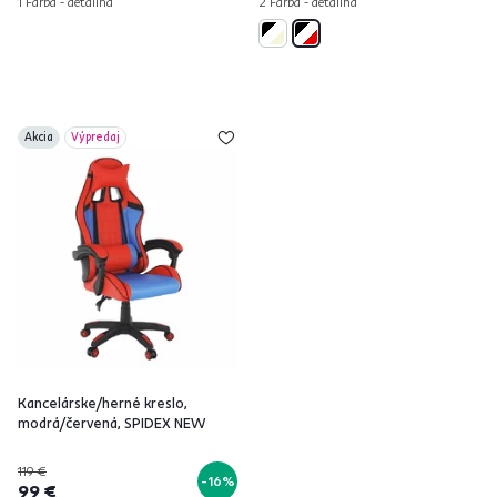
1 Farba - detailná
2 Farba - detailná
Akcia
Výpredaj
Kancelárske/herné kreslo,
modrá/červená, SPIDEX NEW
119 €
-16%
99 €