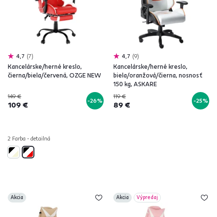
4,7
7
4,7
9
Kancelárske/herné kreslo,
Kancelárske/herné kreslo,
čierna/biela/červená, OZGE NEW
biela/oranžová/čierna, nosnosť
150 kg, ASKARE
149 €
119 €
-26%
-25%
109 €
89 €
2 Farba - detailná
Akcia
Akcia
Výpredaj