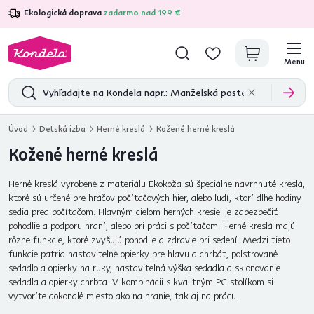
Ekologická doprava
zadarmo nad 199 €
4,7
31 285
overených produktových recenzií
Menu
Úvod
Detská izba
Herné kreslá
Kožené herné kreslá
Kožené herné kreslá
Herné kreslá vyrobené z materiálu Ekokoža sú špeciálne navrhnuté kreslá,
ktoré sú určené pre hráčov počítačových hier, alebo ľudí, ktorí dlhé hodiny
sedia pred počítačom. Hlavným cieľom herných kresiel je zabezpečiť
pohodlie a podporu hraní, alebo pri práci s počítačom. Herné kreslá majú
rôzne funkcie, ktoré zvyšujú pohodlie a zdravie pri sedení. Medzi tieto
funkcie patria nastaviteľné opierky pre hlavu a chrbát, polstrované
sedadlo a opierky na ruky, nastaviteľná výška sedadla a sklonovanie
sedadla a opierky chrbta. V kombinácii s kvalitným PC stolíkom si
vytvoríte dokonalé miesto ako na hranie, tak aj na prácu.