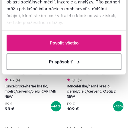
oblasti sociálnych médií, inzercie a analýzy. Títo partneri
môžu príslušné informácie skombinovať s ďalšími
údajmi, ktoré ste im poskytli alebo ktoré od vás získali,
Akcia
Výpredaj
Akcia
Výpredaj
keď ste používali ich služby.
Povoliť všetko
Prispôsobiť
4,7
4
5,0
3
Kancelárske/herné kreslo,
Kancelárske/herné kreslo,
modrá/červená/biela, CAPTAIN
čierna/biela/červená, OZGE 2
NEW
NEW
179 €
199 €
-44%
-45%
99 €
109 €