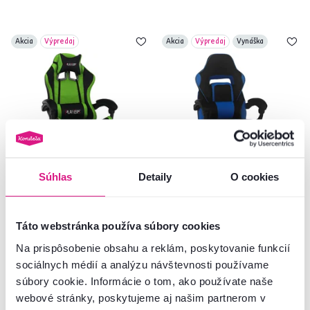
Akcia
Výpredaj
Akcia
Výpredaj
Vynáška
Súhlas
Detaily
O cookies
Kancelárske/herné kreslo,
Kancelárske/herné kreslo,
zelená/čierna, JAMAR
modrá/čierna, GUNNER
Táto webstránka používa súbory cookies
Na prispôsobenie obsahu a reklám, poskytovanie funkcií
149 €
175 €
-22%
-43%
115 €
99 €
sociálnych médií a analýzu návštevnosti používame
súbory cookie. Informácie o tom, ako používate naše
webové stránky, poskytujeme aj našim partnerom v