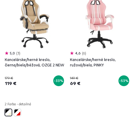
5,0
3
4,6
6
Kancelárske/herné kreslo,
Kancelárske/herné kreslo,
čierna/biela/béžová, OZGE 2 NEW
ružová/biela, PINKY
179 €
149 €
-33%
-53%
119 €
69 €
2 Farba - detailná