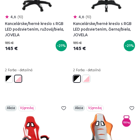
4,6
10
4,6
10
Kancelárske/herné kreslo s RGB
Kancelárske/herné kreslo s RGB
LED podsvietením, ružová/biela,
LED podsvietením, čierna/biela,
JOVELA
JOVELA
185 €
185 €
-21%
-21%
145 €
145 €
2 Farba - detailná
2 Farba - detailná
Akcia
Výpredaj
Akcia
Výpredaj