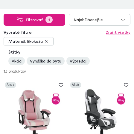
Filtrovať
1
Najobľúbenejšie
Vybraté filtre
Zrušiť všetky
Materiál:
Ekokoža
Štítky
Akcia
Vynáška do bytu
Výpredaj
13
produktov
Akcia
Akcia