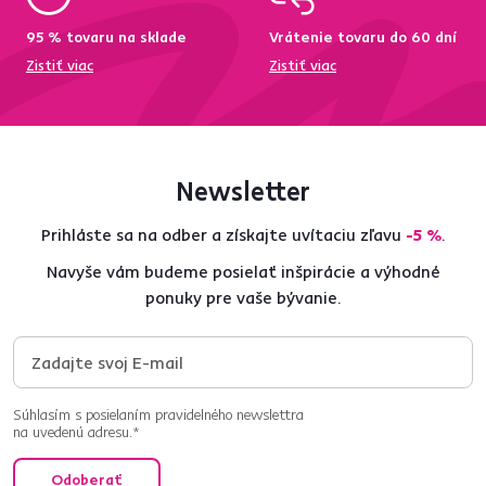
95 % tovaru na sklade
Vrátenie tovaru do 60 dní
Zistiť viac
Zistiť viac
Newsletter
Prihláste sa na odber a získajte uvítaciu zľavu
-5 %
.
Navyše vám budeme posielať inšpirácie a výhodné
ponuky pre vaše bývanie.
Súhlasím s posielaním pravidelného newslettra
na uvedenú adresu.*
Odoberať