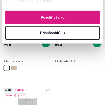
keď ste používali ich služby.
Povoliť všetko
Regál, biela, NOKO-SINGA 70
PC stôl, biela, NOKO-SINGA 21
Prispôsobiť
99 €
115 €
-24%
-26%
75 €
85 €
2 Farba - detailná
1 Farba - detailná
Akcia
Výpredaj
Slovenský výrobok