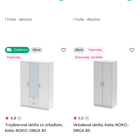
1 Farba - detailná
1 Farba - detailná
Zadarmo
Akcia
Akcia
Výpredaj
Výpredaj
Slovenský výrobok
4,8
1
5,0
1
Trojdverová skriňa so zrkadlom,
Vešiaková skriňa, biela, NOKO-
biela, NOKO-SINGA 82
SINGA 80