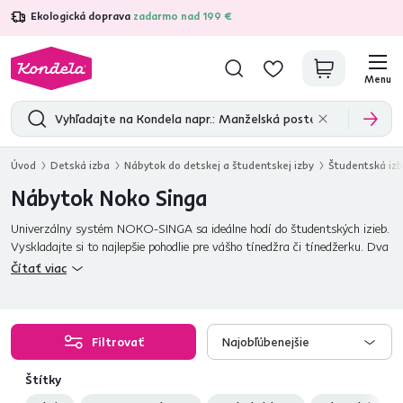
Ekologická doprava
zadarmo nad 199 €
4,7
31 157
overených produktových recenzií
Menu
Úvod
Detská izba
Nábytok do detskej a študentskej izby
Študentská iz
Nábytok Noko Singa
Univerzálny systém NOKO-SINGA sa ideálne hodí do študentských izieb.
Vyskladajte si to najlepšie pohodlie pre vášho tínedžra či tínedžerku. Dva
odtiene: biela alebo dub sonoma.
Čítať viac
Filtrovať
Najobľúbenejšie
Štítky