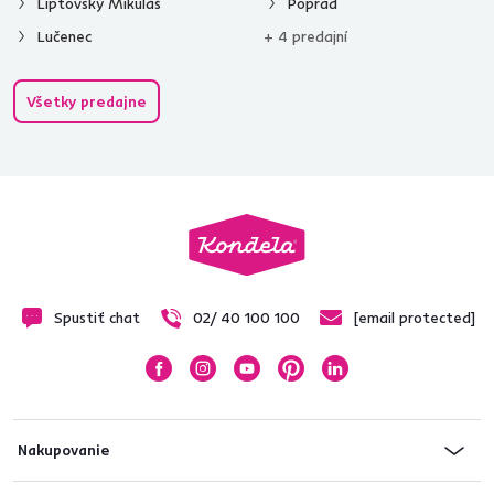
Liptovský Mikuláš
Poprad
Lučenec
+ 4 predajní
Všetky predajne
Spustiť chat
02/ 40 100 100
[email protected]
Nakupovanie