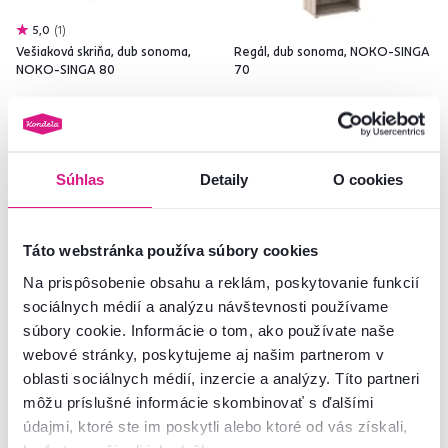
5,0
1
Vešiaková skriňa, dub sonoma,
Regál, dub sonoma, NOKO-SINGA
NOKO-SINGA 80
70
175 €
99 €
-26%
-24%
129 €
75 €
Súhlas
Detaily
O cookies
2 Výška (cm), 2 Farba - detailná
2 Farba - detailná
Táto webstránka používa súbory cookies
Na prispôsobenie obsahu a reklám, poskytovanie funkcií
sociálnych médií a analýzu návštevnosti používame
Akcia
Výpredaj
Akcia
Výpredaj
súbory cookie. Informácie o tom, ako používate naše
Posledné kusy
Slovenský výrobok
webové stránky, poskytujeme aj našim partnerom v
oblasti sociálnych médií, inzercie a analýzy. Títo partneri
môžu príslušné informácie skombinovať s ďalšími
údajmi, ktoré ste im poskytli alebo ktoré od vás získali,