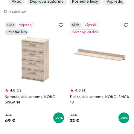
Akcia
Doprava zadarmo
Posledné kusy
Výpredaj
S
13
produktov
Akcia
Výpredaj
Akcia
Výpredaj
Posledné kusy
Slovenský výrobok
4,8
2
4,8
4
Komoda, dub sonoma, NOKO-
Polica, dub sonoma, NOKO-SINGA
SINGA 14
10
89 €
30 €
-22%
-26%
69 €
22 €