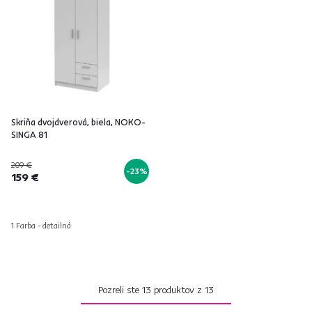
Skriňa dvojdverová, biela, NOKO-
SINGA 81
209 €
-23%
159 €
1 Farba - detailná
Pozreli ste
13
produktov z
13