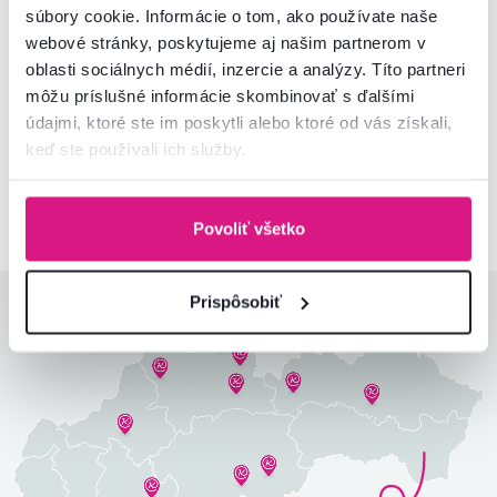
súbory cookie. Informácie o tom, ako používate naše
webové stránky, poskytujeme aj našim partnerom v
Súhlasím s posielaním pravidelného newslettra
na uvedenú adresu.*
oblasti sociálnych médií, inzercie a analýzy. Títo partneri
môžu príslušné informácie skombinovať s ďalšími
Odoberať
údajmi, ktoré ste im poskytli alebo ktoré od vás získali,
keď ste používali ich služby.
Chcete o všetkom vedieť ako prvý? Nastavte si doručovanie našich
e‑mailov tak, aby vám nič neušlo.
Návod nájdete tu
.
Povoliť všetko
Prispôsobiť