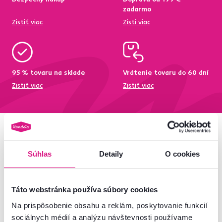
zadarmo
Zistiť viac
Zisti viac
95 % tovaru na sklade
Vrátenie tovaru do 60 dní
Zistiť viac
Zistiť viac
Newsletter
Súhlas
Detaily
O cookies
Prihláste sa na odber a získajte uvítaciu zľavu
-5 %
.
Navyše vám budeme posielať inšpirácie a výhodné
Táto webstránka používa súbory cookies
ponuky pre vaše bývanie.
Na prispôsobenie obsahu a reklám, poskytovanie funkcií
sociálnych médií a analýzu návštevnosti používame