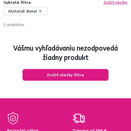
Vybraté filtre
Zrušiť všetky
Materiál:
Bonel
0
produktov
Vášmu vyhľadávaniu nezodpovedá
žiadny produkt
Zrušiť všetky filtre
Bezpečný nákup
Doprava od 199 €