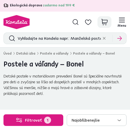
Ekologická doprava
zadarmo nad 199 €
4,7
31 285
overených produktových recenzií
Menu
Úvod
Detská izba
Postele a váľandy
Postele a váľandy – Bonel
Postele a váľandy – Bonel
Detské postele v materiálovom prevedení Bonel sú špeciálne navrhnuté
pre deti a zvyčajne sa líšia od dospelých postelí v mnohých aspektoch.
Väčšinou sú menšie, nižšie a majú hravé a zábavné dizajny, ktoré
prilákajú pozornosť detí.
Filtrovať
1
Najobľúbenejšie