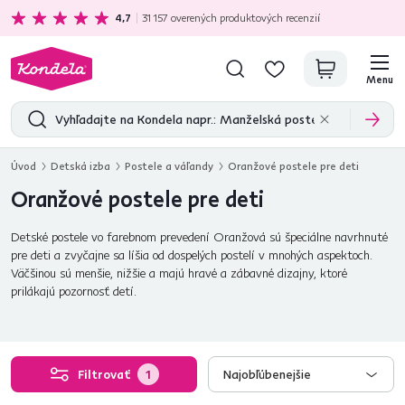
Ekologická doprava
zadarmo nad 199 €
4,7
31 157
overených produktových recenzií
Menu
Úvod
Detská izba
Postele a váľandy
Oranžové postele pre deti
Oranžové postele pre deti
Detské postele vo farebnom prevedení Oranžová sú špeciálne navrhnuté
pre deti a zvyčajne sa líšia od dospelých postelí v mnohých aspektoch.
Väčšinou sú menšie, nižšie a majú hravé a zábavné dizajny, ktoré
prilákajú pozornosť detí.
Filtrovať
1
Najobľúbenejšie