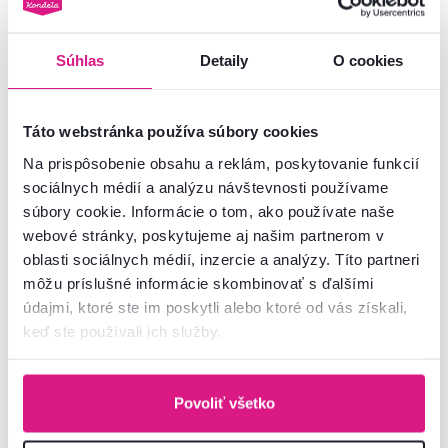
Súhlas
Detaily
O cookies
Táto webstránka používa súbory cookies
Váľanda so sendvičovým
Celočalúnená váľanda so
Na prispôsobenie obsahu a reklám, poskytovanie funkcií
matracom, ľavá, oranžová/vzor,
sendvičovým matracom,
sociálnych médií a analýzu návštevnosti používame
EDVIN 4.2
oranžová/vzor, EDVIN 03
súbory cookie. Informácie o tom, ako používate naše
webové stránky, poskytujeme aj našim partnerom v
oblasti sociálnych médií, inzercie a analýzy. Títo partneri
môžu príslušné informácie skombinovať s ďalšími
údajmi, ktoré ste im poskytli alebo ktoré od vás získali,
keď ste používali ich služby.
Povoliť všetko