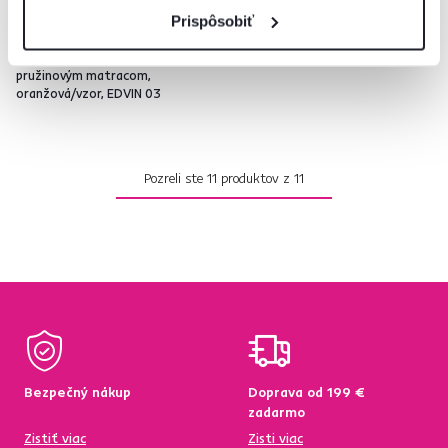
Prispôsobiť
Celočalúnená váľanda s
pružinovým matracom,
oranžová/vzor, EDVIN 03
Pozreli ste
11
produktov z
11
Bezpečný nákup
Doprava od 199 €
zadarmo
Zistiť viac
Zisti viac