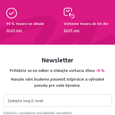
95 % tovaru na sklade
Vrátenie tovaru do 60 dní
Zistiť viac
Zistiť viac
Newsletter
Prihláste sa na odber a získajte uvítaciu zľavu
-5 %
.
Navyše vám budeme posielať inšpirácie a výhodné
ponuky pre vaše bývanie.
Súhlasím s posielaním pravidelného newslettra