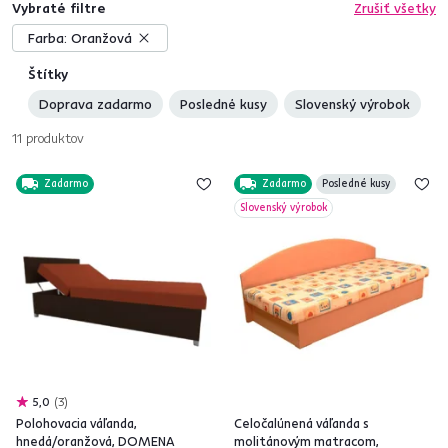
Vybraté filtre
Zrušiť všetky
Farba:
Oranžová
Štítky
Doprava zadarmo
Posledné kusy
Slovenský výrobok
11
produktov
Zadarmo
Zadarmo
Posledné kusy
Slovenský výrobok
5,0
3
Polohovacia váľanda,
Celočalúnená váľanda s
hnedá/oranžová, DOMENA
molitánovým matracom,