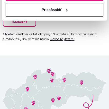
Súhlasím s posielaním pravidelného newslettra
Prispôsobiť
na uvedenú adresu.*
Odoberať
Chcete o všetkom vedieť ako prvý? Nastavte si doručovanie našich
e‑mailov tak, aby vám nič neušlo.
Návod nájdete tu
.