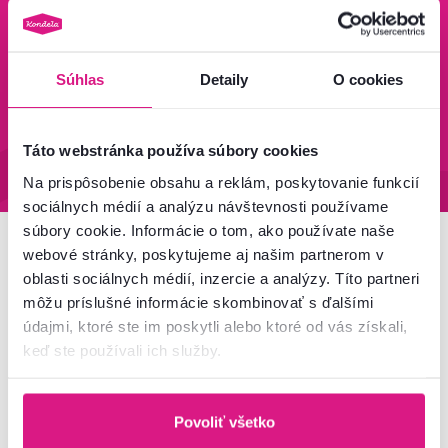
zadarmo
Zistiť viac
Zisti viac
Súhlas
Detaily
O cookies
95 % tovaru na sklade
Vrátenie tovaru do 60 dní
Táto webstránka používa súbory cookies
Zistiť viac
Zistiť viac
Na prispôsobenie obsahu a reklám, poskytovanie funkcií
sociálnych médií a analýzu návštevnosti používame
súbory cookie. Informácie o tom, ako používate naše
webové stránky, poskytujeme aj našim partnerom v
Newsletter
oblasti sociálnych médií, inzercie a analýzy. Títo partneri
môžu príslušné informácie skombinovať s ďalšími
Prihláste sa na odber a získajte uvítaciu zľavu
-5 %
.
údajmi, ktoré ste im poskytli alebo ktoré od vás získali,
Navyše vám budeme posielať inšpirácie a výhodné
keď ste používali ich služby.
ponuky pre vaše bývanie.
Povoliť všetko