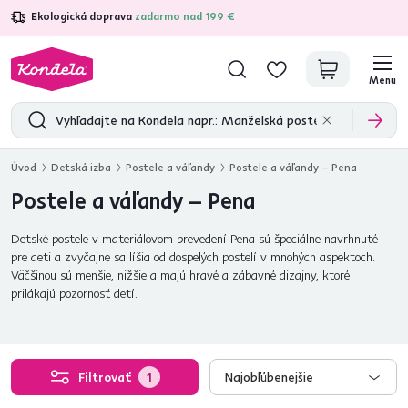
Ekologická doprava
zadarmo nad 199 €
4,7
31 375
overených produktových recenzií
Menu
Úvod
Detská izba
Postele a váľandy
Postele a váľandy – Pena
Postele a váľandy – Pena
Detské postele v materiálovom prevedení Pena sú špeciálne navrhnuté
pre deti a zvyčajne sa líšia od dospelých postelí v mnohých aspektoch.
Väčšinou sú menšie, nižšie a majú hravé a zábavné dizajny, ktoré
prilákajú pozornosť detí.
Filtrovať
1
Najobľúbenejšie