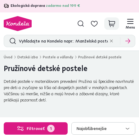
Ekologická doprava
zadarmo nad 199 €
4,7
31 285
overených produktových recenzií
Menu
Úvod
Detská izba
Postele a váľandy
Pružinové detské postele
Pružinové detské postele
Detské postele v materiálovom prevedení Pružina sú špeciálne navrhnuté
pre deti a zvyčajne sa líšia od dospelých postelí v mnohých aspektoch.
Väčšinou sú menšie, nižšie a majú hravé a zábavné dizajny, ktoré
prilákajú pozornosť detí.
Filtrovať
1
Najobľúbenejšie