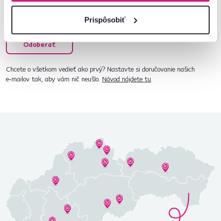
Súhlasím s posielaním pravidelného newslettra
Prispôsobiť
na uvedenú adresu.*
Odoberať
Chcete o všetkom vedieť ako prvý? Nastavte si doručovanie našich
e‑mailov tak, aby vám nič neušlo.
Návod nájdete tu
.