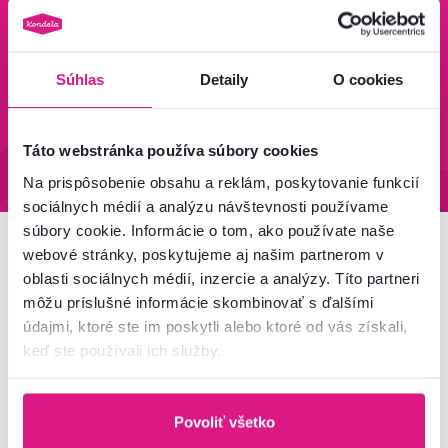
zadarmo
Zistiť viac
Zisti viac
Súhlas
Detaily
O cookies
95 % tovaru na sklade
Vrátenie tovaru do 60 dní
Táto webstránka používa súbory cookies
Zistiť viac
Zistiť viac
Na prispôsobenie obsahu a reklám, poskytovanie funkcií
sociálnych médií a analýzu návštevnosti používame
súbory cookie. Informácie o tom, ako používate naše
webové stránky, poskytujeme aj našim partnerom v
Newsletter
oblasti sociálnych médií, inzercie a analýzy. Títo partneri
môžu príslušné informácie skombinovať s ďalšími
Prihláste sa na odber a získajte uvítaciu zľavu
-5 %
.
údajmi, ktoré ste im poskytli alebo ktoré od vás získali,
Navyše vám budeme posielať inšpirácie a výhodné
keď ste používali ich služby.
ponuky pre vaše bývanie.
Povoliť všetko