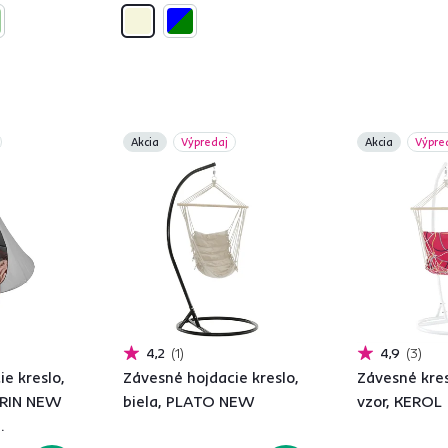
Akcia
Výpredaj
Akcia
Výpre
4,2
1
4,9
3
e kreslo,
Závesné hojdacie kreslo,
Závesné kres
ORIN NEW
biela, PLATO NEW
vzor, KEROL