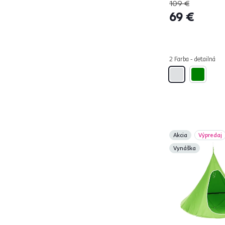
HAMMOCK
109 €
Detská izba
12
69 €
Výška sedu (cm)
od
do
2 Farba - detailná
Akcia
Výpredaj
Vynáška