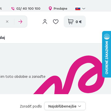
at
02/ 40 100 100
Predajne
0 €
daj
e im toto obdobie a zariaďte
a alebo vajíčko
. Tento
p, či
závesné hojdacie
alitná deka
, ktorá zahreje v
li závesné hojdacie kreslá,
 a doprajte svojim deťom to
Zoradiť podľa
Najobľúbenejšie
Najobľúbenejšie