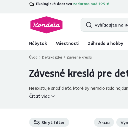
Ekologická doprava
zadarmo nad 199 €
4,7
31 211
overených produktových re
Nábytok
Miestnosti
Záhrada a hobby
Úvod
Detská izba
Závesné kreslá
Závesné kreslá pre de
Neexistuje snáď dieťa, ktoré by nemalo rado hojdani
detskú izbu
svojho dieťaťa či tínedžera pomocou
z
Čítať viac
doplnok sa zaiste stane obľúbeným miestom každej
kreslá s vlastným stojanom
. Kreslá môžete dotv
chladnejších dňoch.
Moderná detská izba
už nie j
alebo inak povedané závesné hojdačky pre deti a bá
Skryť filter
Akcia
Vyn