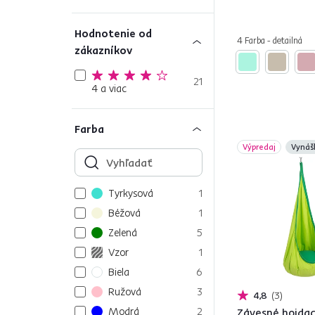
Hodnotenie od
4 Farba - detailná
zákazníkov
21
4 a viac
Farba
Výpredaj
Vynáš
Tyrkysová
1
Béžová
1
Zelená
5
Vzor
1
Biela
6
Ružová
3
4,8
3
Modrá
2
Závesné hojdaci