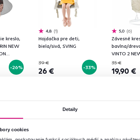
4,8
1
5,0
6
e kreslo,
Hojdačka pre deti,
Závesné kres
ORIN NEW
biela/sivá, SVING
bavlna/drevo
OON
VINTO 2 NE
39 €
35 €
-26%
-33%
26 €
19,90 €
Detaily
bory cookies
eklám, poskytovanie funkcií sociálnych médií a analýzu návšte