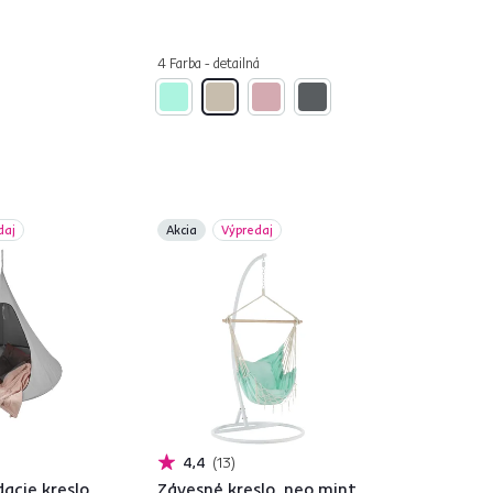
á
4 Farba - detailná
daj
Akcia
Výpredaj
4,4
13
acie kreslo,
Závesné kreslo, neo mint,