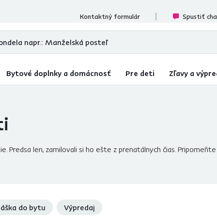
cenzií
Kontaktný formulár
Spustiť ch
Bytové doplnky a domácnosť
Pre deti
Zľavy a výpre
ti
e. Predsa len, zamilovali si ho ešte z prenatálnych čias. Pripomeňt
ávesného hojdacieho kresla
, tiež známeho ako
závesná kolísk
 detskej či
študentskej izby
. V ponuke máme závesné kreslá na stro
oriť a doladiť aj
vankúšmi
z našej ponuky a na škodu tiež nebude
kv
e vystavaná len z nábytku, či písacieho stola a stoličky. Hitom sa sta
bätká. Dajte na naše rady, nechajte sa inšpirovať širokou ponukou
áška do bytu
Výpredaj