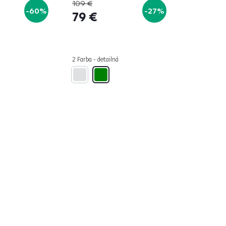
HAMMOCK
109 €
-60%
-27%
79 €
2 Farba - detailná