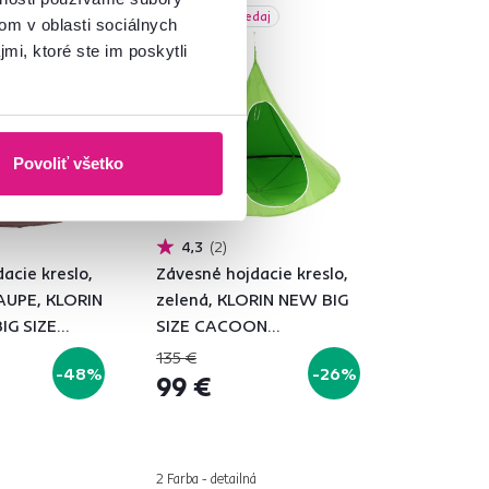
daj
Akcia
Výpredaj
om v oblasti sociálnych
mi, ktoré ste im poskytli
Povoliť všetko
4,3
2
acie kreslo,
Závesné hojdacie kreslo,
AUPE, KLORIN
zelená, KLORIN NEW BIG
IG SIZE
SIZE CACOON
AMMOCK
HAMMOCK
135 €
-48%
-26%
99 €
2 Farba - detailná