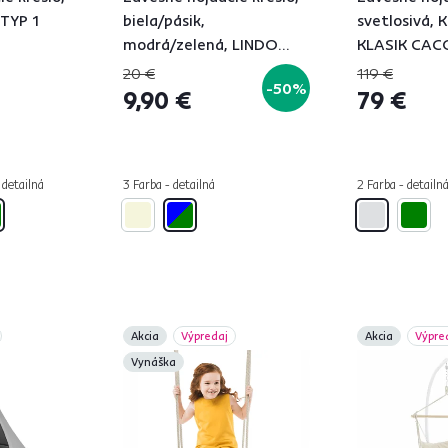
 TYP 1
biela/pásik,
svetlosivá,
modrá/zelená, LINDO
KLASIK CA
NEW
HAMMOCK
20 €
119 €
-50%
9,90 €
79 €
 detailná
3 Farba - detailná
2 Farba - detailn
Akcia
Výpredaj
Akcia
Výpre
Vynáška