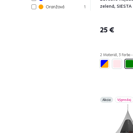
zelená, SIESTA
Oranžová
1
Sivá
5
Hnedá
1
25 €
Materiál
PVC
3
2 Materiál, 3 Farba -
Polyester
16
Bavlna
13
Látka
1
Drevo
7
Akcia
Výpredaj
Model
KEROL
1