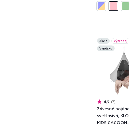
Nosnosť (kg)
od
do
Akcia
Výpredaj
Vynáška
Použitie
Záhrada
19
Predsieň
3
4,9
7
Obývacia izba
9
Závesné hojdaci
Terasa
20
svetlosivá, KL
KIDS CACOON
Letná terasa
2