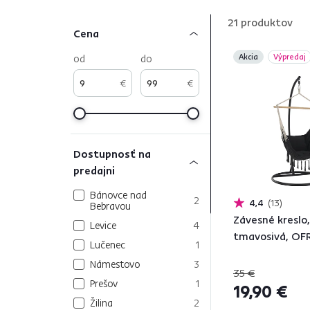
najväčšie pohodlie.
21
produktov
Cena
od
do
Akcia
Výpredaj
€
€
Dostupnosť na
predajni
Bánovce nad
2
4,4
13
Bebravou
Závesné kreslo,
Levice
4
tmavosivá, O
Lučenec
1
Námestovo
3
35 €
Prešov
1
19,90 €
Žilina
2