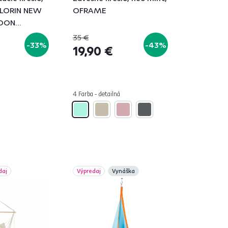
 KLORIN NEW
OFRAME
COON
35 €
-33%
-43%
19,90 €
á
4 Farba - detailná
daj
Výpredaj
Vynáška