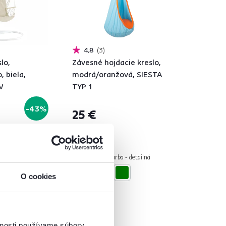
4,8
3
lo,
Závesné hojdacie kreslo,
, biela,
modrá/oranžová, SIESTA
W
TYP 1
-43%
25 €
2 Materiál, 3 Farba - detailná
O cookies
vnosti používame súbory