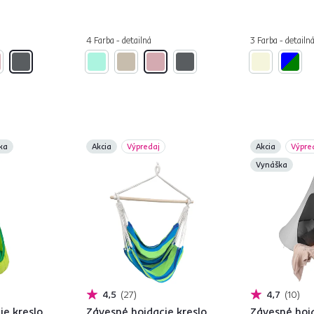
4 Farba - detailná
3 Farba - detailn
ka
Akcia
Výpredaj
Akcia
Výpre
Vynáška
4,5
27
4,7
10
e kreslo,
Závesné hojdacie kreslo,
Závesné hojd