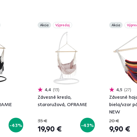
Akcia
Výpredaj
Akcia
Výpre
4,4
13
4,5
27
Závesné kreslo,
Závesné hojd
FRAME
staroružová, OFRAME
biela/vzor p
NEW
35 €
20 €
-43%
-43%
19,90 €
9,90 €