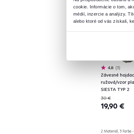
Akcia
Výpredaj
cookie. Informácie o tom, ak
Vynáška
médií, inzercie a analýzy. Tí
alebo ktoré od vás získali, ke
Výška (cm)
od
do
4,8
3
Závesné hojdaci
ružová/vzor pl
SIESTA TYP 2
Dodávané
30 €
S vankúšmi
2
19,90 €
Double
2 Materiál, 3 Farba -
Áno
5