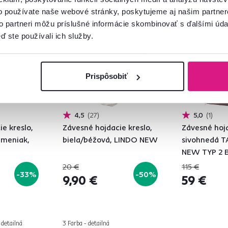
Akcia
Výpredaj
Akcia
Výpre
o používate naše webové stránky, poskytujeme aj našim partner
Vynáška
to partneri môžu príslušné informácie skombinovať s ďalšími údaj
ď ste používali ich služby.
Prispôsobiť
4,5
27
5,0
1
e kreslo,
Závesné hojdacie kreslo,
Závesné hojd
ameniak,
biela/béžová, LINDO NEW
sivohnedá T
NEW TYP 2 B
CACOON H
20 €
115 €
-33%
-50%
9,90 €
59 €
 detailná
3 Farba - detailná