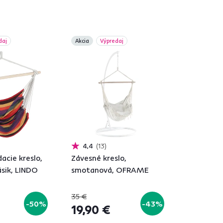
daj
Akcia
Výpredaj
4,4
13
acie kreslo,
Závesné kreslo,
ásik, LINDO
smotanová, OFRAME
35 €
-50%
-43%
19,90 €