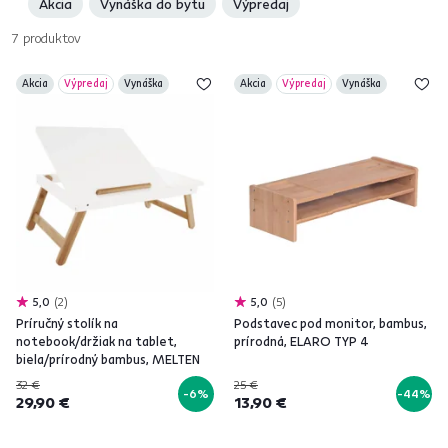
Akcia
Vynáška do bytu
Výpredaj
notebookom však škodí, keď ich len tak pohadzujeme. Títo pomocníci si
taktiež zaslúžia mať
miesto na ich odloženie
. Riešením pre tento
7
produktov
problém vie byť jeden z našich
príručných stolíkov pod notebook
.
Notebook jednoducho naň položte a prisuňte k sebe, keď ho potrebujete.
Akcia
Výpredaj
Vynáška
Akcia
Výpredaj
Vynáška
5,0
2
5,0
5
Príručný stolík na
Podstavec pod monitor, bambus,
notebook/držiak na tablet,
prírodná, ELARO TYP 4
biela/prírodný bambus, MELTEN
32 €
25 €
-6%
-44%
29,90 €
13,90 €