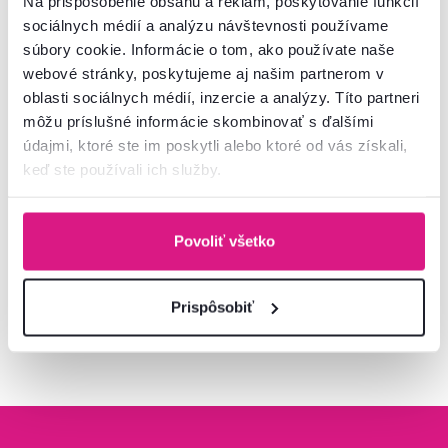
Na prispôsobenie obsahu a reklám, poskytovanie funkcií
sociálnych médií a analýzu návštevnosti používame
Podstavec pod monitor, bambus,
súbory cookie. Informácie o tom, ako používate naše
biela, ELARO TYP 3
webové stránky, poskytujeme aj našim partnerom v
oblasti sociálnych médií, inzercie a analýzy. Títo partneri
32 €
-44%
17,90 €
môžu príslušné informácie skombinovať s ďalšími
údajmi, ktoré ste im poskytli alebo ktoré od vás získali,
keď ste používali ich služby.
2 Farba - detailná
Povoliť všetko
Pozreli ste
7
produktov z
7
Prispôsobiť