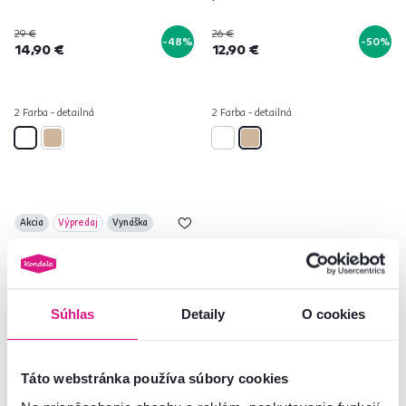
29 €
26 €
-48%
-50%
14,90 €
12,90 €
2 Farba - detailná
2 Farba - detailná
Akcia
Výpredaj
Vynáška
Súhlas
Detaily
O cookies
Táto webstránka používa súbory cookies