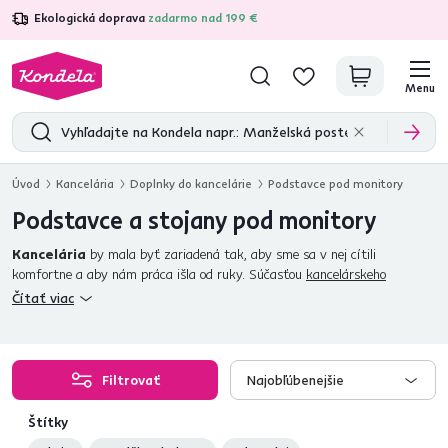
Ekologická doprava
zadarmo nad 199 €
4,7
31 285
overených produktových recenzií
Menu
Úvod
Kancelária
Doplnky do kancelárie
Podstavce pod monitory
Podstavce a stojany pod monitory
Kancelária
by mala byť zariadená tak, aby sme sa v nej cítili
komfortne a aby nám práca išla od ruky. Súčasťou
kancelárskeho
nábytku
, konkrétne
stola
, môže byť
stojan pod monitor
. Vie byť
Čítať viac
skvelým pomocníkom pre zaistenie správnej výšky
obrazovky
pri práci na počítači. Stojany pod monitor sú vhodné aj do
študentských izieb
. Vyberte si z našej ponuky
podstavcov pod
monitory
a zvoľte si, či chcete
stojan so šuplíkmi alebo s
Filtrovať
Najobľúbenejšie
poličkou
. Užívajte si benefity, aké podstavec ponúka. Majte pri práci
vďaka nemu
správne držanie tela a vytvorte si úložný priestor
Štítky
navyše. Často sa stáva, že pracujeme aj z
postele
alebo
gauča
. Našim