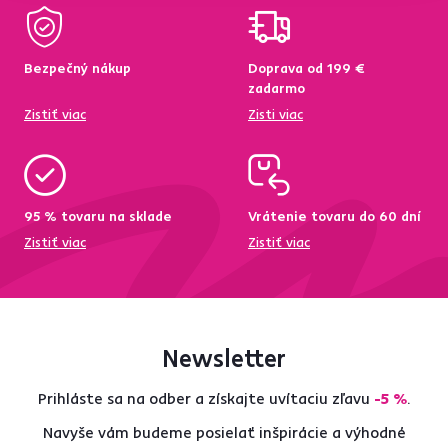
Bezpečný nákup
Doprava od 199 €
zadarmo
Zistiť viac
Zisti viac
95 % tovaru na sklade
Vrátenie tovaru do 60 dní
Zistiť viac
Zistiť viac
Newsletter
Prihláste sa na odber a získajte uvítaciu zľavu
-5 %
.
Navyše vám budeme posielať inšpirácie a výhodné