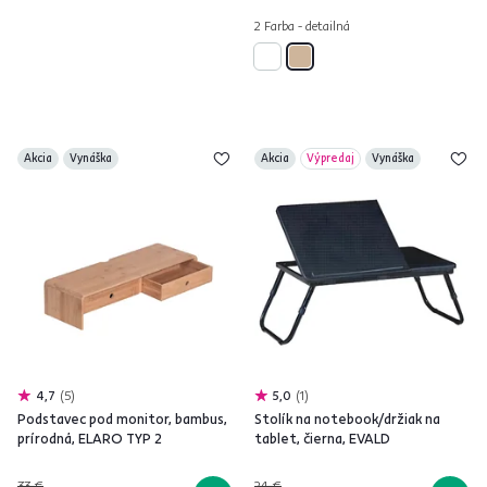
2 Farba - detailná
Akcia
Vynáška
Akcia
Výpredaj
Vynáška
4,7
5
5,0
1
Podstavec pod monitor, bambus,
Stolík na notebook/držiak na
prírodná, ELARO TYP 2
tablet, čierna, EVALD
33 €
24 €