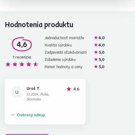
Hodnotenia produktu
Jednoduchosť montáže
4,0
4,6
Kvalita výrobku
4,0
Zodpovedá očakávaniam
5,0
1
recenzia
Zabalenie výrobku
5,0
Pomer hodnoty a ceny
5,0
Uroš T.
hviezdičky
4.6
U
5.1.2024, Pivka,
Slovinsko
Overený nákup