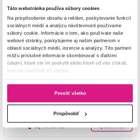
3,2,1, štart! Začína sa hra. K pôžitku z hry však okrem moderného
herného stola potrebujete aj
herné kreslo
. Vyberajte z našej ponuky.
Táto webstránka používa súbory cookies
Na prispôsobenie obsahu a reklám, poskytovanie funkcií
Číslo produktu : 0000292742
sociálnych médií a analýzu návštevnosti používame
súbory cookie. Informácie o tom, ako používate naše
webové stránky, poskytujeme aj našim partnerom v
Základné parametre
oblasti sociálnych médií, inzercie a analýzy. Títo partneri
môžu príslušné informácie skombinovať s ďalšími
Rozmery a špecifikácie
údajmi, ktoré ste im poskytli alebo ktoré od vás získali,
keď ste používali ich služby.
Informácie o balení
Povoliť všetko
Nenašli ste požadované informácie?
Kontaktujte nás a my vám radi poradíme
Prispôsobiť
02/ 40 100 100
Spustiť chat