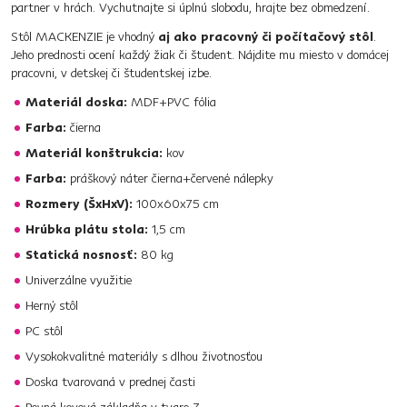
partner v hrách. Vychutnajte si úplnú slobodu, hrajte bez obmedzení.
Stôl MACKENZIE je vhodný
aj ako pracovný či počítačový stôl
.
Jeho prednosti ocení každý žiak či študent. Nájdite mu miesto v domácej
pracovni, v detskej či študentskej izbe.
Materiál doska:
MDF+PVC fólia
Farba:
čierna
Materiál konštrukcia:
kov
Farba:
práškový náter čierna+červené nálepky
Rozmery (ŠxHxV):
100x60x75 cm
Hrúbka plátu stola:
1,5 cm
Statická nosnosť:
80 kg
Univerzálne využitie
Herný stôl
PC stôl
Vysokokvalitné materiály s dlhou životnosťou
Doska tvarovaná v prednej časti