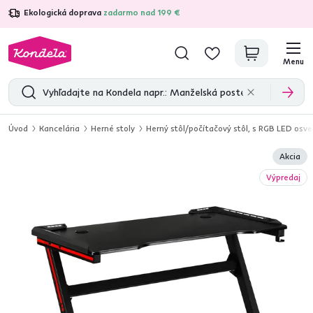
Ekologická doprava
zadarmo nad 199 €
4,7
31 375
overených produktových recenzií
Menu
Úvod
Kancelária
Herné stoly
Herný stôl/počítačový stôl, s RGB LED os
Akcia
Výpredaj