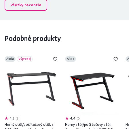
Všetky recenzie
Podobné produkty
Akcia
Výpredaj
Akcia
A
4,5
2
4,4
6
Herný stôl/počítačový stôl, s
Herný stôl/počítačový stôl,
He