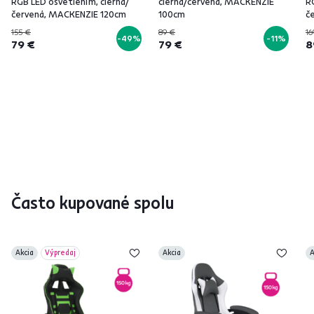
RGB LED osvetlením, čierna/
čierna/červená, MACKENZIE
R
červená, MACKENZIE 120cm
100cm
č
155 €
89 €
16
-49%
-11%
79 €
79 €
8
Často kupované spolu
Akcia
Výpredaj
Akcia
A