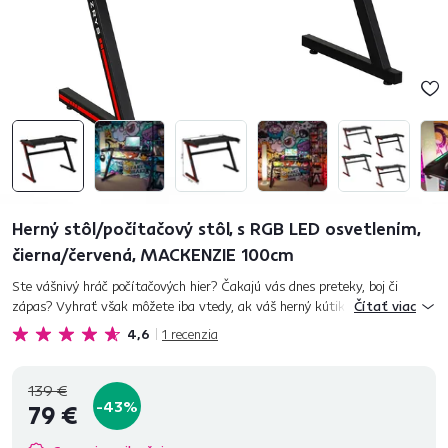
Herný stôl/počítačový stôl, s RGB LED osvetlením,
čierna/červená, MACKENZIE 100cm
Ste vášnivý hráč počítačových hier? Čakajú vás dnes preteky, boj či
zápas? Vyhrať však môžete iba vtedy, ak váš herný kútik spĺňa všetky
Čítať viac
podmienky na pohodlie a funkčnosť. Aj to najmenšie narušenie...
4,6
1
recenzia
139 €
-43%
79 €