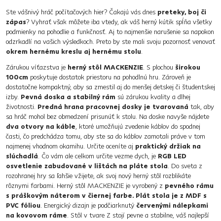
Ste vášnivý hráč počítačových hier? Čakajú vás dnes
preteky, boj či
zápas
? Vyhrať však môžete iba vtedy, ak váš herný kútik spĺňa všetky
podmienky na pohodlie a funkčnosť. Aj to najmenšie narušenie sa napokon
odzrkadlí na vašich výsledkoch. Preto by ste mali svoju pozornosť venovať
okrem hernému kreslu aj hernému stolu
.
Zárukou víťazstva je
herný stôl MACKENZIE
. S plochou
širokou
100cm
poskytuje dostatok priestoru na pohodlnú hru. Zároveň je
dostatočne kompaktný, aby sa zmestil aj do menšej detskej či študentskej
izby.
Pevná doska a stabilný rám
sú zárukou kvality a dlhej
životnosti.
Predná hrana pracovnej dosky je tvarovaná
tak, aby
sa hráč mohol bez obmedzení prisunúť k stolu. Na doske navyše nájdete
dva otvory na káble
, ktoré umožňujú zvedenie káblov do spodnej
časti, čo predchádza tomu, aby ste sa do káblov zamotali práve v tom
najmenej vhodnom okamihu. Určite oceníte aj
praktický držiak na
slúchadlá
. Čo vám ale celkom určite vezme dych, je
RGB LED
osvetlenie zabudované v lištách na pláte stola
. Do sveta z
rozohranej hry sa ľahšie vžijete, ak svoj nový herný stôl rozblikáte
rôznymi farbami. Herný stôl MACKENZIE je vyrobený z
pevného rámu
s práškovým náterom v čiernej farbe. Plát stola je z MDF s
PVC fóliou
. Energický dizajn je podčiarknutý
červenými nálepkami
na kovovom ráme
. Stôl v tvare Z stojí pevne a stabilne, váš najlepší