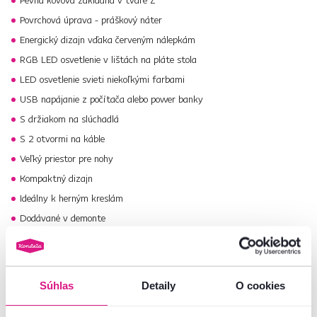
Pevná kovová základňa v tvare Z
Povrchová úprava - práškový náter
Energický dizajn vďaka červeným nálepkám
RGB LED osvetlenie v lištách na pláte stola
LED osvetlenie svieti niekoľkými farbami
USB napájanie z počítača alebo power banky
S držiakom na slúchadlá
S 2 otvormi na káble
Veľký priestor pre nohy
Kompaktný dizajn
Ideálny k herným kreslám
Dodávané v demonte
Z-tkový
herný stôl MACKENZIE
máme v ponuke aj v inom rozmere, bez
LED osvetlenia, aj s LED osvetlením.
Ak hľadáte iný typ alebo farebné prevedenie, nazrite do našej ponuky
Súhlas
Detaily
O cookies
pracovných stolov
alebo
herných stolov