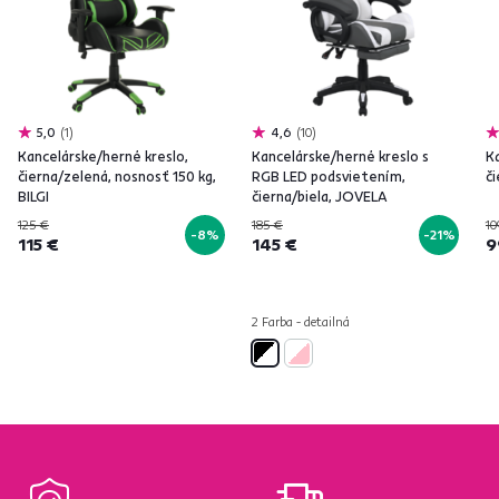
5,0
1
4,6
10
Kancelárske/herné kreslo,
Kancelárske/herné kreslo s
K
čierna/zelená, nosnosť 150 kg,
RGB LED podsvietením,
č
BILGI
čierna/biela, JOVELA
125 €
185 €
10
-8%
-21%
115 €
145 €
9
2 Farba - detailná