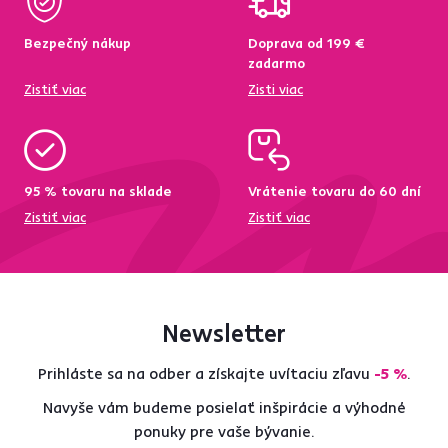
Bezpečný nákup
Doprava od 199 €
zadarmo
Zistiť viac
Zisti viac
95 % tovaru na sklade
Vrátenie tovaru do 60 dní
Zistiť viac
Zistiť viac
Newsletter
Prihláste sa na odber a získajte uvítaciu zľavu
-5 %
.
Navyše vám budeme posielať inšpirácie a výhodné
ponuky pre vaše bývanie.