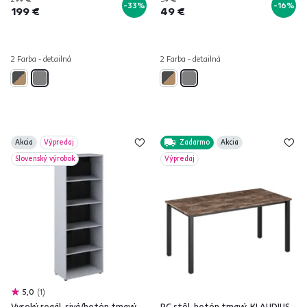
-33%
-16%
199 €
49 €
2 Farba - detailná
2 Farba - detailná
Akcia
Výpredaj
Zadarmo
Akcia
Slovenský výrobok
Výpredaj
5,0
1
Vysoký regál, sivá/betón tmavý,
PC stôl, betón tmavý, KLAUDIUS