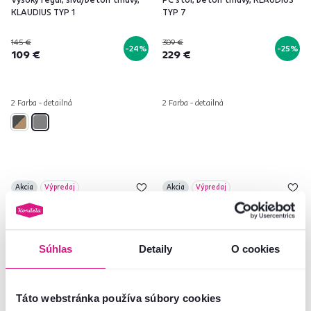
KLAUDIUS TYP 1
TYP 7
145 €
309 €
-24%
-25%
109 €
229 €
2 Farba - detailná
2 Farba - detailná
Akcia
Výpredaj
Akcia
Výpredaj
Slovenský výrobok
Slovenský výrobok
Súhlas
Detaily
O cookies
Táto webstránka používa súbory cookies