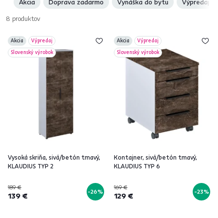
Akcia
Doprava zadarmo
Vynáška do bytu
Výpredaj
8
produktov
Akcia
Výpredaj
Akcia
Výpredaj
Slovenský výrobok
Slovenský výrobok
Vysoká skriňa, sivá/betón tmavý,
Kontajner, sivá/betón tmavý,
KLAUDIUS TYP 2
KLAUDIUS TYP 6
189 €
169 €
-26%
-23%
139 €
129 €