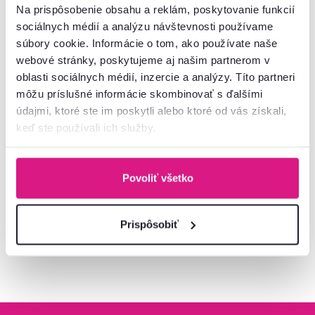
Na prispôsobenie obsahu a reklám, poskytovanie funkcií
sociálnych médií a analýzu návštevnosti používame
4,7
3
súbory cookie. Informácie o tom, ako používate naše
Regál, sivá/betón tmavý,
Skrinka, sivá/betón tmavý,
KLAUDIUS TYP 4
KLAUDIUS TYP 3
webové stránky, poskytujeme aj našim partnerom v
oblasti sociálnych médií, inzercie a analýzy. Títo partneri
119 €
199 €
môžu príslušné informácie skombinovať s ďalšími
-25%
-25%
89 €
149 €
údajmi, ktoré ste im poskytli alebo ktoré od vás získali,
keď ste používali ich služby.
2 Farba - detailná
2 Farba - detailná
Povoliť všetko
Prispôsobiť
Pozreli ste
8
produktov z
8