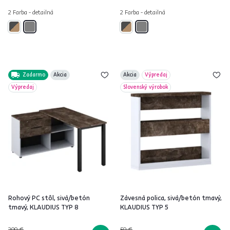
2 Farba - detailná
2 Farba - detailná
Zadarmo
Akcia
Akcia
Výpredaj
Výpredaj
Slovenský výrobok
Rohový PC stôl, sivá/betón
Závesná polica, sivá/betón tmavý,
tmavý, KLAUDIUS TYP 8
KLAUDIUS TYP 5
299 €
59 €