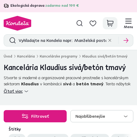
Ekologická doprava
zadarmo nad 199 €
4,7
31 333
overených produktových recenzií
Menu
Úvod
Kancelária
Kancelárske programy
Klaudius sivá/betón tmavý
Kancelária Klaudius sivá/betón tmavý
Stvorte si moderné a organizované pracovné prostredie s kancelárskym
sektorom
Klaudius
v kombinácii
sivá
a
betón tmavý
. Tento nábytok
poskytuje dostatok úložného priestoru a je ideálny pre menšie aj väčšie
Čítať viac
kancelárie
. Vďaka kvalitnej laminovanej DTD a výškovo nastaviteľným
kovovým nožičkám je kancelárske prostredie praktické a pohodlné.
Hliníkové úchytky dodávajú nábytku moderný vzhľad a funkčnosť.Pozrite
si sektor KLAUDIUS aj vo farebnej kombinácii dub artisan a grafit
Filtrovať
Najobľúbenejšie
Komponenty sektoru KLAUDIUS sa objednávajú samostatne, čo vám
umožňuje prispôsobiť si kanceláriu podľa vašich požiadaviek.
Štítky