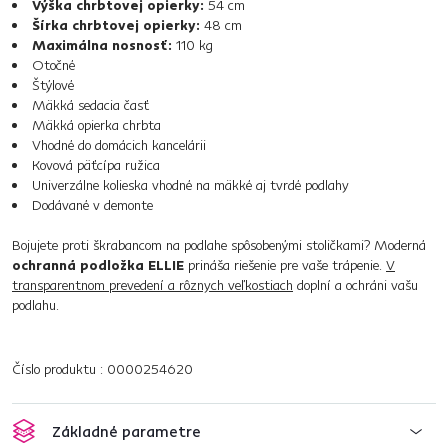
Výška chrbtovej opierky:
54 cm
Šírka chrbtovej opierky:
48 cm
Maximálna nosnosť:
110 kg
Otočné
Štýlové
Mäkká sedacia časť
Mäkká opierka chrbta
Vhodné do domácich kancelárii
Kovová päťcípa ružica
Univerzálne kolieska vhodné na mäkké aj tvrdé podlahy
Dodávané v demonte
Bojujete proti škrabancom na podlahe spôsobenými stoličkami? Moderná
ochranná podložka ELLIE
prináša riešenie pre vaše trápenie.
V
transparentnom prevedení a rôznych veľkostiach
doplní a ochráni vašu
podlahu.
Číslo produktu : 0000254620
Základné parametre