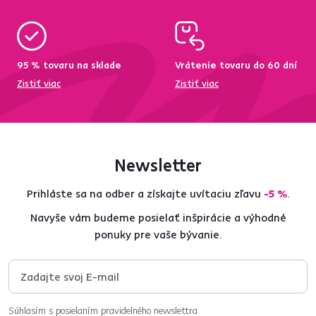
95 % tovaru na sklade
Vrátenie tovaru do 60 dní
Zistiť viac
Zistiť viac
Newsletter
Prihláste sa na odber a získajte uvítaciu zľavu
-5 %
.
Navyše vám budeme posielať inšpirácie a výhodné
ponuky pre vaše bývanie.
Súhlasím s posielaním pravidelného newslettra