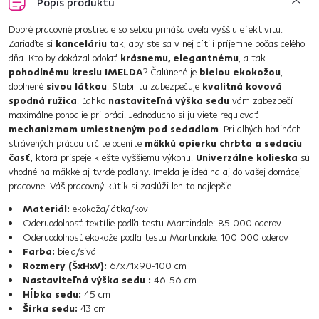
Popis produktu
Dobré pracovné prostredie so sebou prináša oveľa vyššiu efektivitu.
Zariaďte si
kanceláriu
tak, aby ste sa v nej cítili príjemne počas celého
dňa. Kto by dokázal odolať
krásnemu, elegantnému
, a tak
pohodlnému
kreslu IMELDA
? Čalúnené je
bielou ekokožou
,
doplnené
sivou látkou
. Stabilitu zabezpečuje
kvalitná kovová
spodná ružica
. Ľahko
nastaviteľná výška sedu
vám zabezpečí
maximálne pohodlie pri práci. Jednoducho si ju viete regulovať
mechanizmom umiestneným pod sedadlom
. Pri dlhých hodinách
strávených prácou určite oceníte
mäkkú opierku chrbta a sedaciu
časť
, ktorá prispeje k ešte vyššiemu výkonu.
Univerzálne kolieska
sú
vhodné na mäkké aj tvrdé podlahy. Imelda je ideálna aj do vašej domácej
pracovne. Váš pracovný kútik si zaslúži len to najlepšie.
Materiál:
ekokoža/látka/kov
Oderuodolnosť textílie podľa testu Martindale: 85 000 oderov
Oderuodolnosť ekokože podľa testu Martindale: 100 000 oderov
Farba:
biela/sivá
Rozmery (ŠxHxV):
67x71x90-100 cm
Nastaviteľná výška sedu :
46-56 cm
Hĺbka sedu:
45 cm
Šírka sedu:
43 cm