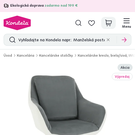
Ekologická doprava
zadarmo nad 199 €
4,7
31 333
overených produktových recenzií
Menu
Úvod
Kancelária
Kancelárske stoličky
Kancelárske kreslo, biela/sivá, I
Akcia
Výpredaj