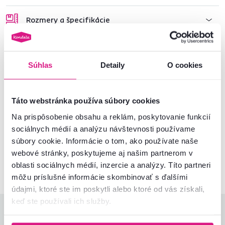
Rozmery a špecifikácie
Informácie o balení
Súhlas
Detaily
O cookies
Montážny návod
Táto webstránka používa súbory cookies
Na prispôsobenie obsahu a reklám, poskytovanie funkcií
Nenašli ste požadované informácie?
sociálnych médií a analýzu návštevnosti používame
Kontaktujte nás a my vám radi poradíme
súbory cookie. Informácie o tom, ako používate naše
webové stránky, poskytujeme aj našim partnerom v
02/ 40 100 100
Spustiť chat
oblasti sociálnych médií, inzercie a analýzy. Títo partneri
môžu príslušné informácie skombinovať s ďalšími
údajmi, ktoré ste im poskytli alebo ktoré od vás získali,
keď ste používali ich služby.
Hodnotenia produktu