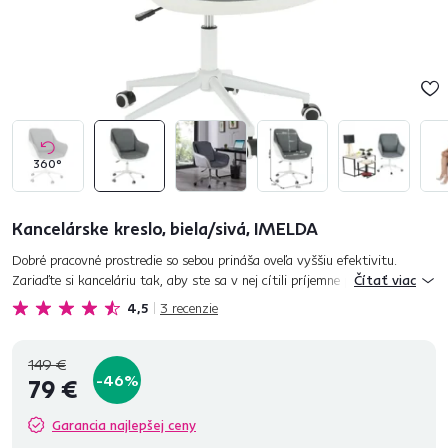
360°
Kancelárske kreslo, biela/sivá, IMELDA
Dobré pracovné prostredie so sebou prináša oveľa vyššiu efektivitu.
Zariaďte si kanceláriu tak, aby ste sa v nej cítili príjemne počas celého
Čítať viac
dňa. Kto by dokázal odolať krásnemu, elegantnému, a tak...
4,5
3
recenzie
149 €
-46%
79 €
Garancia najlepšej ceny