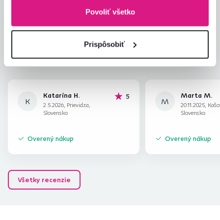
Povoliť všetko
Jednoduchosť montáže
5,0
4,5
Kvalita výrobku
4,3
Zodpovedá očakávaniam
5,0
3
recenzie
Prispôsobiť
Zabalenie výrobku
4,0
Pomer hodnoty a ceny
4,3
Katarína H.
Marta M.
hviezdičiek
5
K
M
2.5.2026, Prievidza,
20.11.2025, Kašo
Slovensko
Slovensko
Overený nákup
Overený nákup
Všetky recenzie