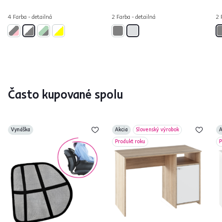
4 Farba - detailná
2 Farba - detailná
2 
Často kupované spolu
Vynáška
Akcia
Slovenský výrobok
A
Produkt roku
P