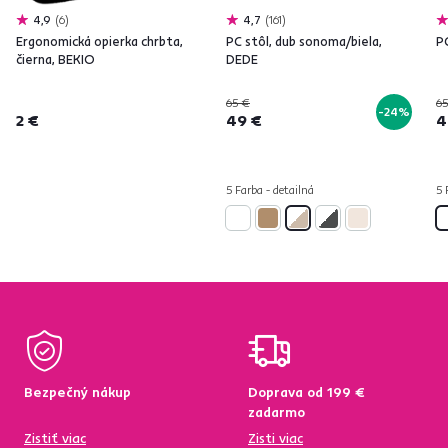
4,9
6
4,7
161
Ergonomická opierka chrbta,
PC stôl, dub sonoma/biela,
PC
čierna, BEKIO
DEDE
65 €
65
-24%
2 €
49 €
4
5 Farba - detailná
5 
Bezpečný nákup
Doprava od 199 €
zadarmo
Zistiť viac
Zisti viac