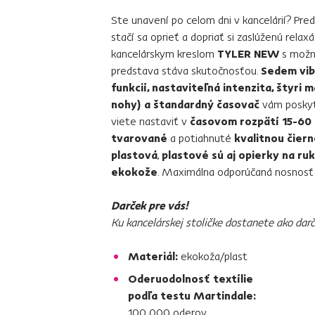
Ste unavení po celom dni v kancelárií? Pred
stačí sa oprieť a dopriať si zaslúženú relax
kancelárskym kreslom
TYLER NEW
s mož
predstava stáva skutočnosťou.
Sedem vib
funkcií, nastaviteľná intenzita, štyri 
nohy) a štandardný časovač
vám poskytn
viete nastaviť v
časovom rozpätí 15-60
tvarované
a potiahnuté
kvalitnou čier
plastová
,
plastové sú aj opierky na ru
ekokože
. Maximálna odporúčaná nosnosť 
Darček pre vás!
Ku kancelárskej stoličke dostanete ako dar
Materiál:
ekokoža/plast
Oderuodolnosť textílie
podľa testu Martindale:
100 000 oderov