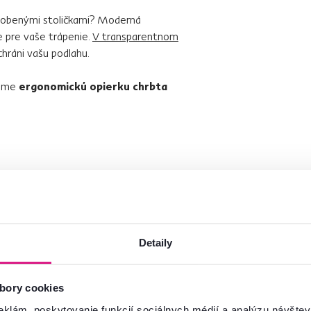
sobenými stoličkami? Moderná
e pre vaše trápenie.
V transparentnom
chráni vašu podlahu.
čame
ergonomickú opierku chrbta
Detaily
bory cookies
eklám, poskytovanie funkcií sociálnych médií a analýzu návšte