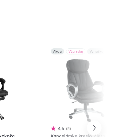
Akcia
Výpredaj
Vynáška
4,6
5
ekokoža
Kancelárske kreslo, čierna