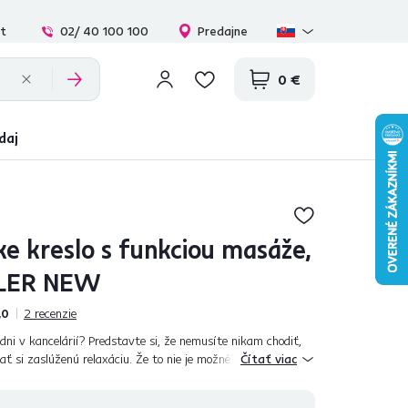
at
02/ 40 100 100
Predajne
0 €
daj
ke kreslo s funkciou masáže,
YLER NEW
,0
2
recenzie
dni v kancelárií? Predstavte si, že nemusíte nikam chodiť,
iať si zaslúženú relaxáciu. Že to nie je možné? S naším
Čítať viac
m TYLER NEW s možnos...