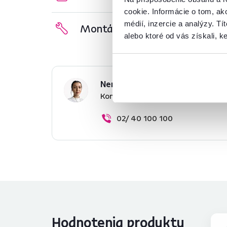
cookie. Informácie o tom, ak
médií, inzercie a analýzy. Tí
Montážny návod
alebo ktoré od vás získali, ke
Nenašli ste požadované infor
Kontaktujte nás a my vám radi p
02/ 40 100 100
Hodnotenia produktu