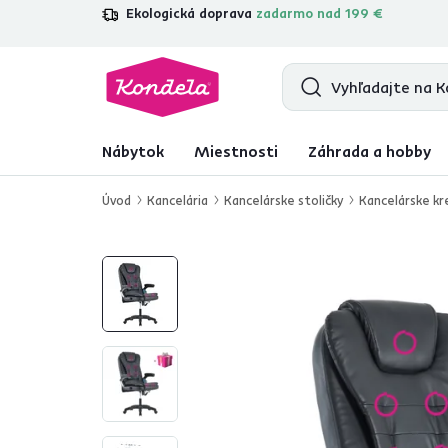
Ekologická doprava
zadarmo nad 199 €
4,7
31 285
overených produktových r
Nábytok
Miestnosti
Záhrada a hobby
Úvod
Kancelária
Kancelárske stoličky
Kancelárske kr