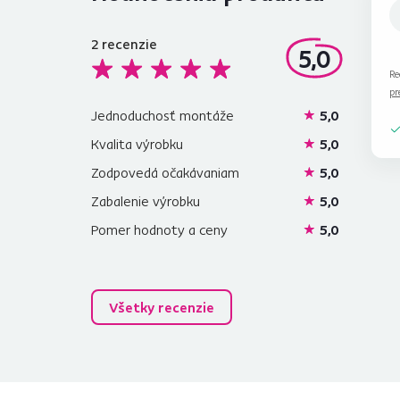
2
recenzie
5,0
Re
pr
Jednoduchosť montáže
5,0
Kvalita výrobku
5,0
Zodpovedá očakávaniam
5,0
Zabalenie výrobku
5,0
Pomer hodnoty a ceny
5,0
Všetky recenzie