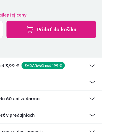
ajlepšej ceny
Pridať do košíka
od 3,99 €
ZADARMO nad 199 €
 do 60 dní zadarmo
sť v predajniach
 ceny a dostupnosti