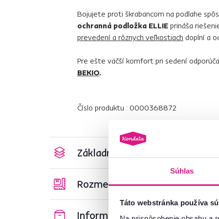
Bojujete proti škrabancom na podlahe spô
ochranná podložka ELLIE
prináša riešeni
prevedení a rôznych veľkostiach
doplní a o
Pre ešte väčší komfort pri sedení odporú
BEKIO
.
Číslo produktu : 0000368872
Základné parametre
Súhlas
Rozmery a špecifikácie
Táto webstránka používa sú
Informácie o balení
Na prispôsobenie obsahu a r