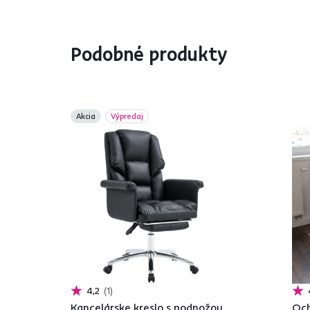
Podobné produkty
Akcia
Výpredaj
4,2
1
Kancelárske kreslo s podnožou,
Och