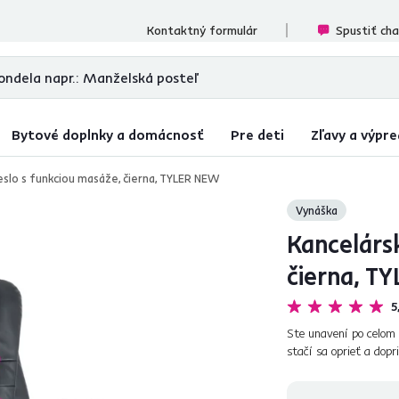
ecenzií
Kontaktný formulár
Spustiť ch
Bytové doplnky a domácnosť
Pre deti
Zľavy a výpre
eslo s funkciou masáže, čierna, TYLER NEW
Vynáška
Kancelárs
čierna, T
5
Ste unavení po celom 
stačí sa oprieť a dopr
kancelárskym kreslo