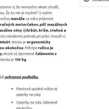
stavte si, že nemusíte nikam chodiť,
áciu. Že to nie je možné? S naším
nosťou
masáže
sa táto príjemná
račných motorčekov, päť masážnych
masážne zóny (chrbát, kríže, stehná a
ú celodennú pohodu pri práci. Masáž si
 minút
. Kreslo je
ergonomicky
nou ekokožou
. Päťcípa
ružica je
ky
, ktoré sú zjemnené
čalúnením z
kresla je
110 kg
.
ček
ochrannú podložku.
Plastová spodná ružica aj
opierky na ruky
Opierky na ruky čalúnené
ekokožou