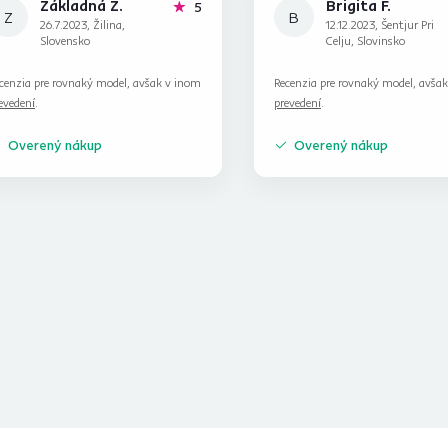
Základná Ž.
Brigita F.
hviezdičiek
5
Z
B
26.7.2023, Žilina,
12.12.2023, Šentjur Pri
Slovensko
Celju, Slovinsko
cenzia pre rovnaký model, avšak v inom
Recenzia pre rovnaký model, avša
evedení
.
prevedení
.
Overený nákup
Overený nákup