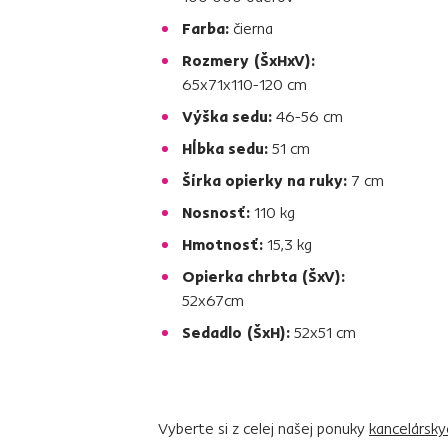
Farba:
čierna
Rozmery (ŠxHxV):
65x71x110-120 cm
Výška sedu:
46-56 cm
Hĺbka sedu:
51 cm
Šírka opierky na ruky:
7 cm
Nosnosť:
110 kg
Hmotnosť:
15,3 kg
Opierka chrbta (ŠxV):
52x67cm
Sedadlo (ŠxH):
52x51 cm
Vyberte si z celej našej ponuky
kancelársky