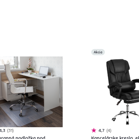
Akcia
4,3
31
4,7
4
ranná podložka pod
Kancelárske kreslo, 