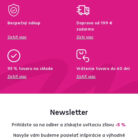
Bezpečný nákup
Doprava od 199 €
zadarmo
Zistiť viac
Zisti viac
95 % tovaru na sklade
Vrátenie tovaru do 60 dní
Zistiť viac
Zistiť viac
Newsletter
Prihláste sa na odber a získajte uvítaciu zľavu
-5 %
.
Navyše vám budeme posielať inšpirácie a výhodné