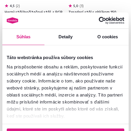
4,5
2
5,0
3
Herný stôl/počítačový stôl, s RGB
Zasadací stôl s oblúkom 150,
LED osvetlením, čierna/červená,
čerešňa, TEMPO ASISTENT NEW
MACKENZIE 120cm
022
155 €
127 €
-49%
-29%
79 €
89 €
Súhlas
Detaily
O cookies
3 Farba - detailná
Táto webstránka používa súbory cookies
Na prispôsobenie obsahu a reklám, poskytovanie funkcií
sociálnych médií a analýzu návštevnosti používame
súbory cookie. Informácie o tom, ako používate naše
webové stránky, poskytujeme aj našim partnerom v
Akcia
Výpredaj
oblasti sociálnych médií, inzercie a analýzy. Títo partneri
môžu príslušné informácie skombinovať s ďalšími
údajmi, ktoré ste im poskytli alebo ktoré od vás získali,
keď ste používali ich služby.