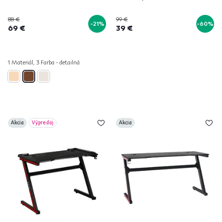
88 €
99 €
-21%
-60%
69 €
39 €
1 Materiál, 3 Farba - detailná
Akcia
Výpredaj
Akcia