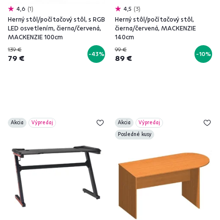
4,6
1
4,5
3
Herný stôl/počítačový stôl, s RGB
Herný stôl/počítačový stôl,
LED osvetlením, čierna/červená,
čierna/červená, MACKENZIE
MACKENZIE 100cm
140cm
139 €
99 €
-43%
-10%
79 €
89 €
Akcia
Výpredaj
Akcia
Výpredaj
Posledné kusy