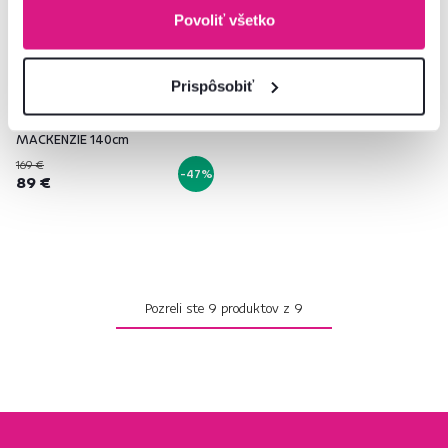
Povoliť všetko
Prispôsobiť
Herný stôl/počítačový stôl, s RGB
LED osvetlením, čierna/červená,
MACKENZIE 140cm
169 €
-47%
89 €
Pozreli ste
9
produktov z
9