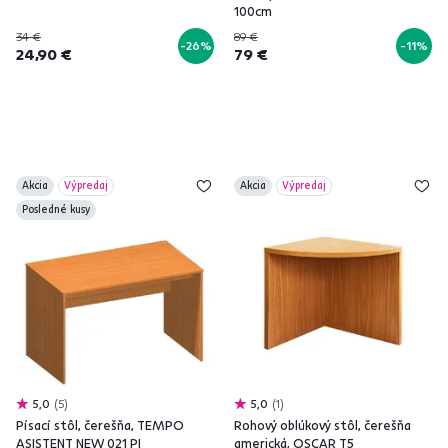
100cm
34 €
89 €
-26%
-11%
24,90 €
79 €
Akcia
Výpredaj
Akcia
Výpredaj
Posledné kusy
5,0
5
5,0
1
Písací stôl, čerešňa, TEMPO
Rohový oblúkový stôl, čerešňa
ASISTENT NEW 021 PI
americká, OSCAR T5