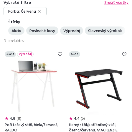
Vybraté filtre
Zrušiť všetky
Farba:
Červená
Štítky
Akcia
Posledné kusy
Výpredaj
Slovenský výrobok
9
produktov
Akcia
Výpredaj
Akcia
4,8
11
4,4
6
Počítačový stôl, biela/červená,
Herný stôl/počítačový stôl,
RALDO
čierna/červená, MACKENZIE