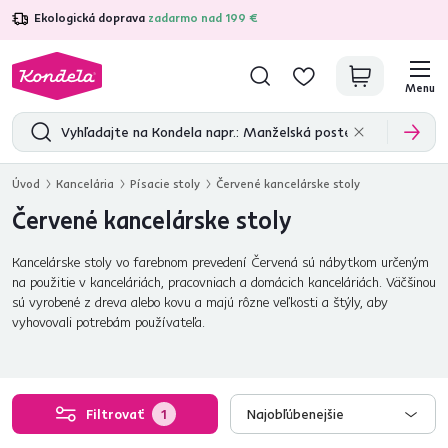
Ekologická doprava
zadarmo nad 199 €
4,7
31 285
overených produktových recenzií
Menu
Úvod
Kancelária
Písacie stoly
Červené kancelárske stoly
Červené kancelárske stoly
Kancelárske stoly vo farebnom prevedení Červená sú nábytkom určeným
na použitie v kanceláriách, pracovniach a domácich kanceláriách. Väčšinou
sú vyrobené z dreva alebo kovu a majú rôzne veľkosti a štýly, aby
vyhovovali potrebám používateľa.
Filtrovať
1
Najobľúbenejšie