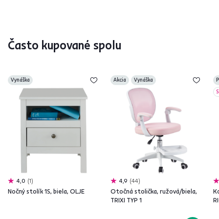
Často kupované spolu
Vynáška
Akcia
Vynáška
P
S
4,0
1
4,9
44
Nočný stolík 1S, biela, OLJE
Otočná stolička, ružová/biela,
Ko
TRIXI TYP 1
R