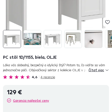
PC stôl 1D/1155, biela, OLJE
Láka vás slobodný, bezpečný a idylický štýl? Potom to, čo vidíte sa vám
jednoznačne páči. Obývačkový sektor z kolekcie OLJE v provensálskom
Čítať viac
štýle okúzli nejedného návštevníka vašej domácnosti. Pri...
4,6
4
recenzie
129 €
Garancia najlepšej ceny