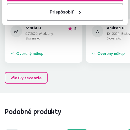
Zabalenie výrobku
5,0
Pomer hodnoty a ceny
4,3
Prispôsobiť
Mária H.
Andrea H.
hviezdičiek
5
M
A
6.7.2026, Medzany,
10.1.2024, Brati
Slovensko
Slovensko
Overený nákup
Overený nákup
Všetky recenzie
Podobné produkty