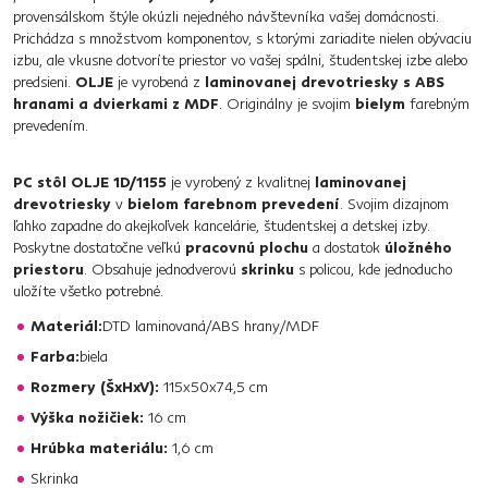
provensálskom štýle okúzli nejedného návštevníka vašej domácnosti.
Prichádza s množstvom komponentov, s ktorými zariadite nielen obývaciu
izbu, ale vkusne dotvoríte priestor vo vašej spálni, študentskej izbe alebo
predsieni.
OLJE
je vyrobená z
laminovanej drevotriesky s ABS
hranami a dvierkami z MDF
. Originálny je svojim
bielym
farebným
prevedením.
PC stôl OLJE 1D/1155
je vyrobený z kvalitnej
laminovanej
drevotriesky
v
bielom farebnom prevedení
. Svojim dizajnom
ľahko zapadne do akejkoľvek kancelárie, študentskej a detskej izby.
Poskytne dostatočne veľkú
pracovnú plochu
a dostatok
úložného
priestoru
. Obsahuje jednodverovú
skrinku
s policou, kde jednoducho
uložíte všetko potrebné.
Materiál:
DTD laminovaná/ABS hrany/MDF
Farba:
biela
Rozmery (ŠxHxV):
115x50x74,5 cm
Výška nožičiek:
16 cm
Hrúbka materiálu:
1,6 cm
Skrinka