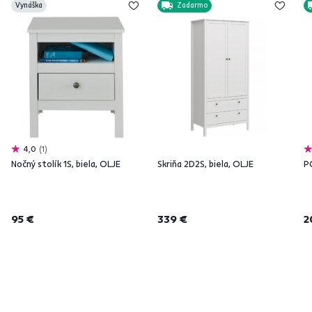
Vynáška
Zadarmo
4,0
1
Nočný stolík 1S, biela, OLJE
Skriňa 2D2S, biela, OLJE
PC
95 €
339 €
2