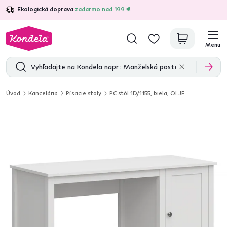
Ekologická doprava
zadarmo nad 199 €
4,7
31 285
overených produktových recenzií
Menu
Úvod
Kancelária
Písacie stoly
PC stôl 1D/1155, biela, OLJE