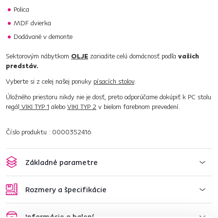
Polica
MDF dvierka
Dodávané v demonte
Sektorovým nábytkom
OLJE
zariadite celú domácnosť podľa
vašich
predstáv.
Vyberte si z celej našej ponuky
písacích stolov
.
Úložného priestoru nikdy nie je dosť, preto odporúčame dokúpiť k PC stolu
regál
VIKI TYP 1
alebo
VIKI TYP 2
v bielom farebnom prevedení.
Číslo produktu : 0000352416
Základné parametre
Rozmery a špecifikácie
Informácie o balení