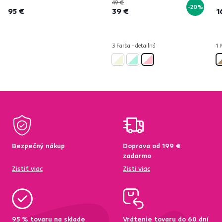
49 €
-20%
95 €
39 €
1
3 Farba - detailná
1 
Bezpečný nákup
Doprava od 199 €
zadarmo
Zistiť viac
Zisti viac
95 % tovaru na sklade
Vrátenie tovaru do 60 dní