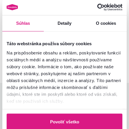
Montážny návod
Súhlas
Detaily
O cookies
Nenašli ste požadované informácie?
Táto webstránka používa súbory cookies
Kontaktujte nás a my vám radi poradíme
Na prispôsobenie obsahu a reklám, poskytovanie funkcií
sociálnych médií a analýzu návštevnosti používame
02/ 40 100 100
Spustiť chat
súbory cookie. Informácie o tom, ako používate naše
webové stránky, poskytujeme aj našim partnerom v
oblasti sociálnych médií, inzercie a analýzy. Títo partneri
môžu príslušné informácie skombinovať s ďalšími
Hodnotenia produktu
údajmi, ktoré ste im poskytli alebo ktoré od vás získali,
keď ste používali ich služby.
Jednoduchosť montáže
4,0
4,6
Kvalita výrobku
4,7
Povoliť všetko
Zodpovedá očakávaniam
5,0
4
recenzie