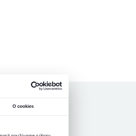
O cookies
hviezdičky
3.4
vnosti používame súbory