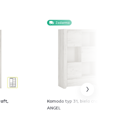
Zadarmo
raft,
Komoda typ 31, biela craft,
ANGEL