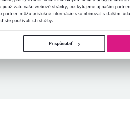
o používate naše webové stránky, poskytujeme aj našim partner
Overený nákup
Overený nákup
to partneri môžu príslušné informácie skombinovať s ďalšími údaj
ď ste používali ich služby.
Prispôsobiť