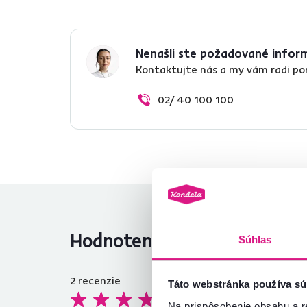
Nenašli ste požadované infor
Kontaktujte nás a my vám radi p
02/ 40 100 100
Hodnotenia produktu
Súhlas
2
recenzie
Táto webstránka používa sú
3,7
Na prispôsobenie obsahu a r