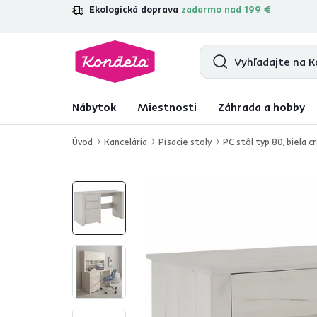
Ekologická doprava
zadarmo nad 199 €
4,7
31 285
overených produktových r
Nábytok
Miestnosti
Záhrada a hobby
Úvod
Kancelária
Písacie stoly
PC stôl typ 80, biela c