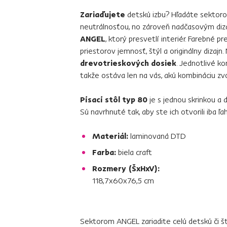
Zariaďujete
detskú izbu? Hľadáte sektorov
neutrálnosťou, no zároveň nadčasovým di
ANGEL
, ktorý presvetlí interiér. Farebné 
priestorov jemnosť, štýl a originálny dizaj
drevotrieskových dosiek
. Jednotlivé 
takže ostáva len na vás, akú kombináciu zvo
Písací stôl typ 80
je s jednou skrinkou a 
Sú navrhnuté tak, aby ste ich otvorili iba 
Materiál:
laminovaná DTD
Farba:
biela craft
Rozmery (ŠxHxV):
118,7x60x76,5 cm
Sektorom ANGEL zariadite celú detskú či št