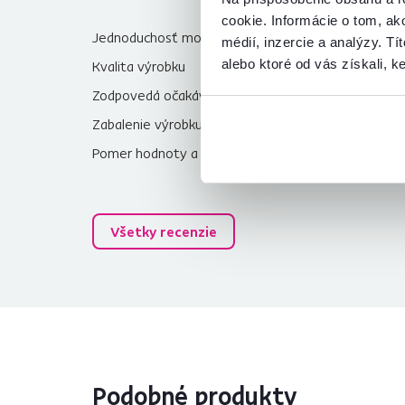
cookie. Informácie o tom, ak
Jednoduchosť montáže
2,5
médií, inzercie a analýzy. Tí
alebo ktoré od vás získali, ke
Kvalita výrobku
4,0
Zodpovedá očakávaniam
5,0
Zabalenie výrobku
4,5
Pomer hodnoty a ceny
2,5
Všetky recenzie
Podobné produkty