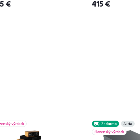
5 €
415 €
venský výrobok
Zadarmo
Akcia
Slovenský výrobok