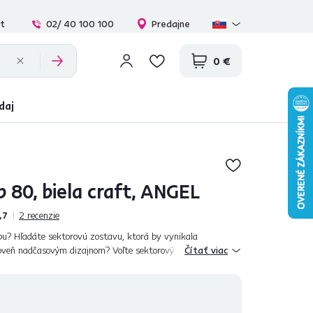
at
02/ 40 100 100
Predajne
0 €
daj
p 80, biela craft, ANGEL
,7
2
recenzie
bu? Hľadáte sektorovú zostavu, ktorá by vynikala
roveň nadčasovým dizajnom? Voľte sektorový systém ANGEL,
Čítať viac
r. Farebné prevedenie biel...