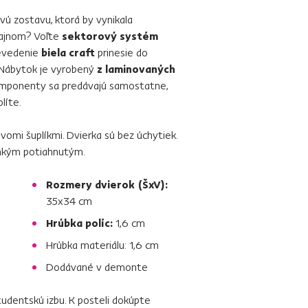
ú zostavu, ktorá by vynikala
zajnom? Voľte
sektorový systém
prevedenie
biela craft
prinesie do
n. Nábytok je vyrobený
z laminovaných
komponenty sa predávajú samostatne,
líte.
dvomi šuplíkmi. Dvierka sú bez úchytiek.
ľahkým potiahnutým.
Rozmery dvierok (ŠxV):
35x34 cm
Hrúbka políc:
1,6 cm
Hrúbka materiálu: 1,6 cm
Dodávané v demonte
udentskú izbu. K posteli dokúpte