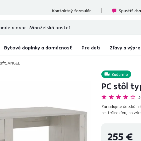
ecenzií
Kontaktný formulár
Spustiť ch
Bytové doplnky a domácnosť
Pre deti
Zľavy a výpre
raft, ANGEL
Zadarmo
PC stôl ty
3
Zariaďujete detskú iz
neutrálnosťou, no zá
ktorý presvetlí interié
255 €