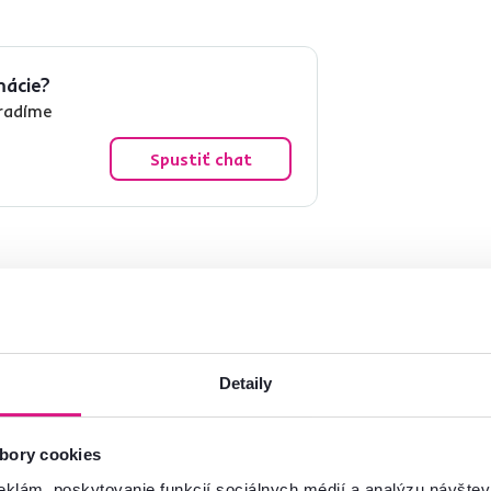
mácie?
oradíme
Spustiť chat
Detaily
Elena Ľ.
Annamaria M.
hviezdičky
4
E
A
25.1.2024, Žilina,
23.6.2023,
Slovensko
Michalovce,
bory cookies
Slovensko
eklám, poskytovanie funkcií sociálnych médií a analýzu návšte