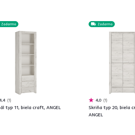
Zadarmo
Zadarmo
4,4
1
4,0
1
ál typ 11, biela craft, ANGEL
Skriňa typ 20, biela c
ANGEL