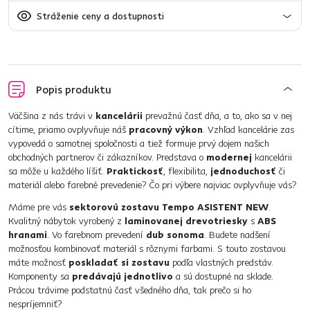
Stráženie ceny a dostupnosti
Popis produktu
Väčšina z nás trávi v
kancelárii
prevažnú časť dňa, a to, ako sa v nej
cítime, priamo ovplyvňuje náš
pracovný výkon
. Vzhľad kancelárie zas
vypovedá o samotnej spoločnosti a tiež formuje prvý dojem našich
obchodných partnerov či zákazníkov. Predstava o
modernej
kancelárii
sa môže u každého líšiť.
Praktickosť
, flexibilita,
jednoduchosť
či
materiál alebo farebné prevedenie? Čo pri výbere najviac ovplyvňuje vás?
Máme pre vás
sektorovú zostavu Tempo ASISTENT NEW
.
Kvalitný nábytok vyrobený z
laminovanej drevotriesky
s
ABS
hranami
. Vo farebnom prevedení
dub sonoma
. Budete nadšení
možnosťou kombinovať materiál s rôznymi farbami. S touto zostavou
máte možnosť
poskladať si zostavu
podľa vlastných predstáv.
Komponenty sa
predávajú jednotlivo
a sú dostupné na sklade.
Prácou trávime podstatnú časť všedného dňa, tak prečo si ho
nespríjemniť?