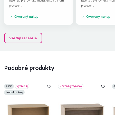
Recenzia pre rovnaký model, avšak v inom
Recenzia pre rovnaký mod
prevedení
.
prevedení
.
Overený nákup
Overený nákup
Všetky recenzie
Podobné produkty
Akcia
Výpredaj
Slovenský výrobok
A
Posledné kusy