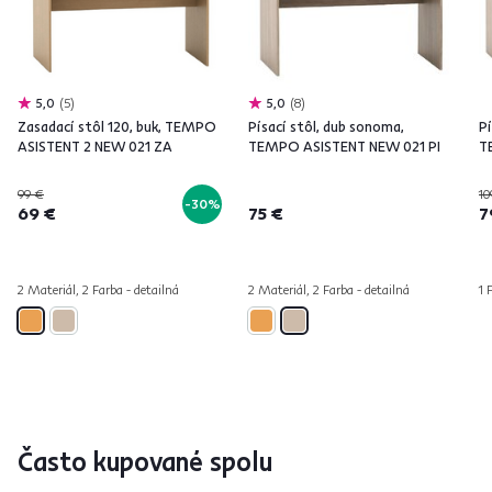
5,0
5
5,0
8
Zasadací stôl 120, buk, TEMPO
Písací stôl, dub sonoma,
Pí
ASISTENT 2 NEW 021 ZA
TEMPO ASISTENT NEW 021 PI
T
99 €
10
-30%
69 €
75 €
7
2 Materiál, 2 Farba - detailná
2 Materiál, 2 Farba - detailná
1 
Často kupované spolu