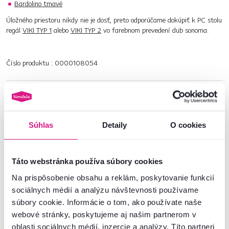
Bardolino tmavé
Úložného priestoru nikdy nie je dosť, preto odporúčame dokúpiť k PC stolu
regál
VIKI TYP 1
alebo
VIKI TYP 2
vo farebnom prevedení dub sonoma.
Číslo produktu : 0000108054
Základné parametre
Rozmery a špecifikácie
Súhlas
Detaily
O cookies
Informácie o balení
Táto webstránka používa súbory cookies
Na prispôsobenie obsahu a reklám, poskytovanie funkcií
Montážny návod
sociálnych médií a analýzu návštevnosti používame
súbory cookie. Informácie o tom, ako používate naše
webové stránky, poskytujeme aj našim partnerom v
Nenašli ste požadované informácie?
oblasti sociálnych médií, inzercie a analýzy. Títo partneri