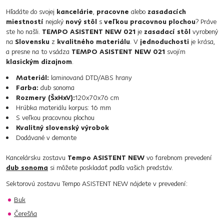
Hľadáte do svojej
kancelárie
,
pracovne
alebo
zasadacích
miestností
nejaký
nový stôl
s
veľkou pracovnou plochou
? Práve
ste ho našli.
TEMPO ASISTENT NEW 021
je
zasadací stôl
vyrobený
na
Slovensku
z
kvalitného materiálu
. V
jednoduchosti
je krása,
a presne na to vsádza
TEMPO ASISTENT NEW 021
svojím
klasickým dizajnom
.
Materiál:
laminovaná DTD/ABS hrany
Farba:
dub sonoma
Rozmery (ŠxHxV):
120x70x76 cm
Hrúbka materiálu korpus: 16 mm
S veľkou pracovnou plochou
Kvalitný slovenský výrobok
Dodávané v demonte
Kancelársku zostavu
Tempo ASISTENT NEW
vo farebnom prevedení
dub sonoma
si môžete poskladať podľa vašich predstáv.
Sektorovú zostavu Tempo ASISTENT NEW nájdete v prevedení:
Buk
Čerešňa