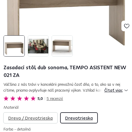
Zasadací stôl, dub sonoma, TEMPO ASISTENT NEW
021 ZA
Väčšina z nás trávi v kancelárii prevažnú časť dňa, a to, ako sa v nej
cítime, priamo ovplyvňuje náš pracovný výkon. Vzhľad kancelárie zas
Čítať viac
vypovedá o samotnej spoločnosti a tiež formuje prvý dojem naš...
5,0
5
recenzií
Materiál
Drevo / Drevotrieska
Drevotrieska
Farba - detailná