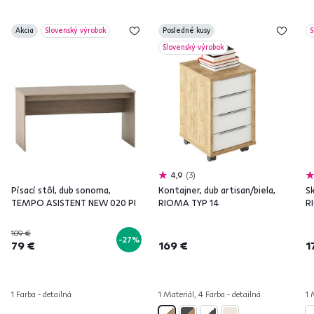
Akcia
Slovenský výrobok
Posledné kusy
S
Slovenský výrobok
4,9
3
Písací stôl, dub sonoma,
Kontajner, dub artisan/biela,
Sk
TEMPO ASISTENT NEW 020 PI
RIOMA TYP 14
R
109 €
-27%
79 €
169 €
1
1 Farba - detailná
1 Materiál, 4 Farba - detailná
1 