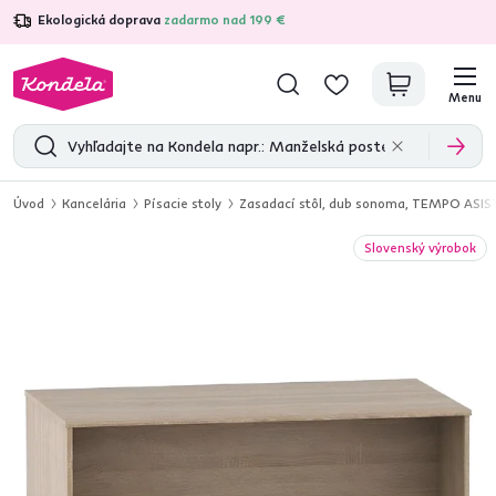
Ekologická doprava
zadarmo nad 199 €
4,7
31 285
overených produktových recenzií
Menu
Úvod
Kancelária
Písacie stoly
Zasadací stôl, dub sonoma, TEMPO ASI
Slovenský výrobok