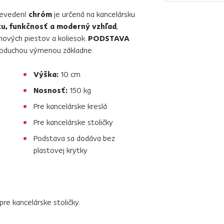
revedení
chróm
je určená na kancelársku
itu, funkčnosť a moderný vzhľad
,
nových piestov a koliesok.
PODSTAVA
dnoduchou výmenou základne.
Výška:
10 cm
Nosnosť:
150 kg
Pre kancelárske kreslá
Pre kancelárske stoličky
Podstava sa dodáva bez
plastovej krytky
pre kancelárske stoličky.