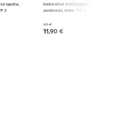
ia lopata,
Dekoračná vtáčia klietka, kov,
YP 2
sivohnedá, BIRIN TYP 2
20 €
-40%
11,90 €