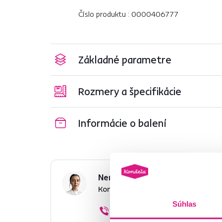
Číslo produktu : 0000406777
Základné parametre
Rozmery a špecifikácie
Informácie o balení
Nenašli ste požadované infor
Kontaktujte nás a my vám radi p
Súhlas
02/ 40 100 100