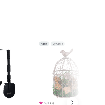
Akcia
Vynáška
5,0
3