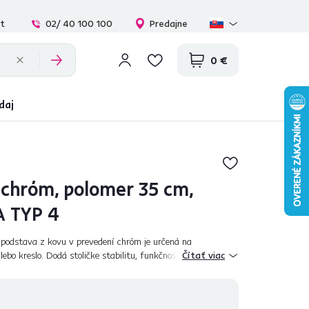
at
02/ 40 100 100
Predajne
0 €
daj
 chróm, polomer 35 cm,
 TYP 4
odstava z kovu v prevedení chróm je určená na
lebo kreslo. Dodá stoličke stabilitu, funkčnosť a moderný
Čítať viac
patibilná s bežnými typmi plyn...