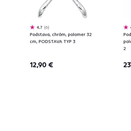
4,7
6
Podstava, chróm, polomer 32
Pod
cm, PODSTAVA TYP 3
pol
2
12,90 €
23