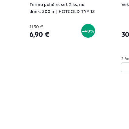
Termo poháre, set 2 ks, na
Veš
drink, 300 ml, HOTCOLD TYP 13
11,50 €
-40%
6,90 €
30
3 Far