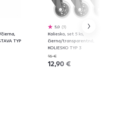
5,0
3
/čierna,
Koliesko, set 5 ks,
STAVA TYP
čierna/transparentná,
KOLIESKO TYP 3
16 €
-19%
12,90 €