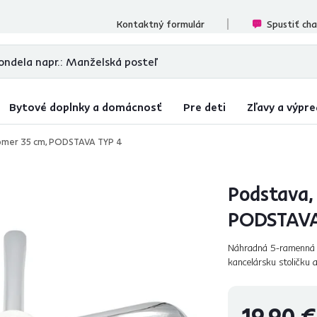
cenzií
Kontaktný formulár
Spustiť ch
Bytové doplnky a domácnosť
Pre deti
Zľavy a výpre
lomer 35 cm, PODSTAVA TYP 4
Podstava,
PODSTAVA
Náhradná 5-ramenná p
kancelársku stoličku a
vzhľad, pričom je kom
19,90 €