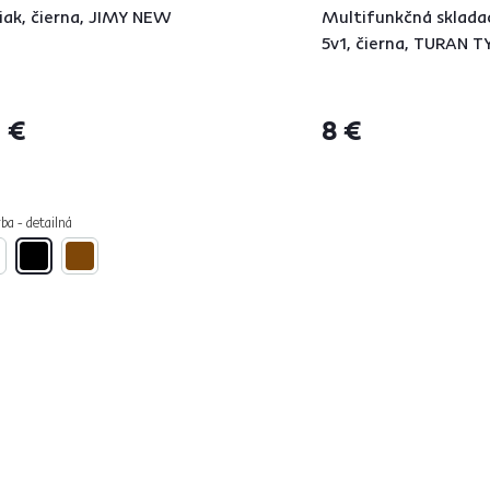
iak, čierna, JIMY NEW
Multifunkčná skladac
5v1, čierna, TURAN T
 €
8 €
ba - detailná