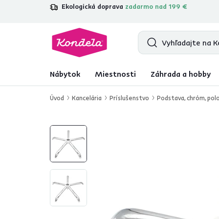
Ekologická doprava
zadarmo nad 199 €
4,7
31 211
overených produktových re
Nábytok
Miestnosti
Záhrada a hobby
Úvod
Kancelária
Príslušenstvo
Podstava, chróm, po