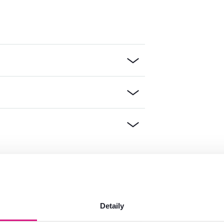
mácie?
oradíme
Detaily
Spustiť chat