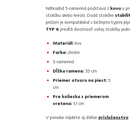
Náhradná 5-ramenná podstava z
kovu
v p
stoličku alebo kreslo. Dodá stoličke
stabil
pričom je kompatibilná s bežnými typmi ply
TYP 4
predĺži životnosť vašej stoličky je
Materiál:
kov
Farba:
chróm
5-ramenná
Dĺžka ramena:
35 cm
Priemer otvoru na piest:
5
cm
Pre kolieska s priemerom
vretena:
1,1 cm
V ponuke nájdete aj ďalšie
príslušenstvo