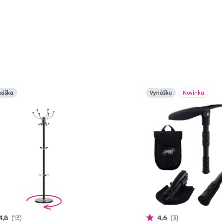
náška
Vynáška
Novinka
4,8
13
4,6
3