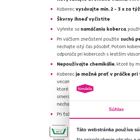
Koberec
vysávajte min. 2 - 3 x za tý
Škvrny ihneď vyčistite
.
Vyhnite sa
namáčaniu koberca
, použ
Pri väčšom znečistení použite
suchú p
nechajte istý čas pôsobiť. Potom kobe
odporúča pri kobercoch s kratším vlaso
Nepoužívajte chemikálie
, ktoré by m
Koberec
je možné prať v práčke pri
vecami či oblečením. Uistite sa, že v pr
ktoré by koberec poškodili. Po vypraní
smerom, nechajte vysušiť. Potom prej
nechajte vysušiť.
Súhlas
Pri ťažko odstrániteľných škvrnách od
Táto webstránka používa sú
Na prispôsobenie obsahu a r