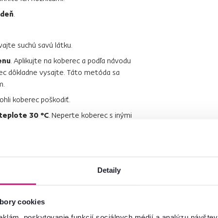
ždeň
.
ívajte suchú savú látku.
enu
. Aplikujte na koberec a podľa návodu
rec dôkladne vysajte. Táto metóda sa
m.
ohli koberec poškodiť.
 teplote 30 °C
. Neperte koberec s inými
áčke netrčia rôzne háčiky či iné predmety,
 koberec prejdite jemnou kefou jedným
dite kefou druhým smerom a opäť
Detaily
porúčame
profesionálne čistenie
.
bory cookies
eklám, poskytovanie funkcií sociálnych médií a analýzu návšte