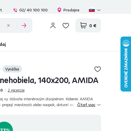
at
02/ 40 100 100
Predajne
0 €
daj
Vynáška
snehobiela, 140x200, AMIDA
,0
2
recenzie
aj vy stávate interiérovým dizajnérom. Koberec AMIDA
- prepojí miestnosti alebo naopak, dotvorí nejakú konkrétnu
Čítať viac
d sedačku, vnesie te...
-33%