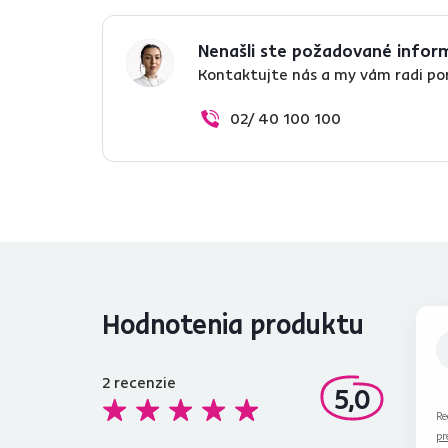
Nenašli ste požadované infor
Kontaktujte nás a my vám radi p
02/ 40 100 100
Hodnotenia produktu
2
recenzie
5,0
Re
pr