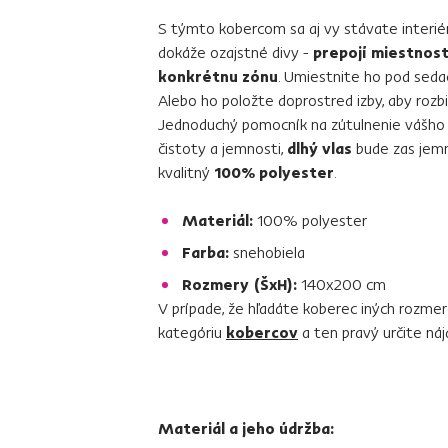
S týmto kobercom sa aj vy stávate interi
dokáže ozajstné divy -
prepojí miestnost
konkrétnu zónu
. Umiestnite ho pod seda
Alebo ho položte doprostred izby, aby roz
Jednoduchý pomocník na zútulnenie vášho 
čistoty a jemnosti,
dlhý vlas
bude zas jemn
kvalitný
100% polyester
.
Materiál:
100% polyester
Farba:
snehobiela
Rozmery (ŠxH):
140x200 cm
V prípade, že hľadáte koberec iných rozmer
kategóriu
kobercov
a ten pravý určite náj
Materiál a jeho údržba: