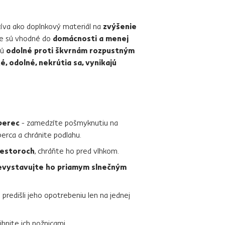
žíva ako doplnkový materiál na
zvýšenie
ce sú vhodné do
domácnosti a menej
Sú
odolné proti škvrnám rozpustným
, odolné, nekrútia sa, vynikajú
berec
- zamedzíte pošmyknutiu na
berca a chránite podlahu.
iestoroch
, chráňte ho pred vlhkom.
evystavujte ho priamym slnečným
e predišli jeho opotrebeniu len na jednej
rihnite ich nožnicami.