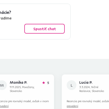
mácie?
oradíme
Spustiť chat
Monika P.
Lucia P.
hviezdičiek
5
M
L
11.11.2025, Považany,
3.3.2024, Nižné
Slovensko
Raslavice, Slovensko
cenzia pre rovnaký model, avšak v inom
Recenzia pre rovnaký model, avša
evedení
.
prevedení
.