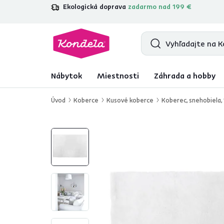
Ekologická doprava
zadarmo nad 199 €
4,7
31 285
overených produktových r
Nábytok
Miestnosti
Záhrada a hobby
Úvod
Koberce
Kusové koberce
Koberec, snehobiela