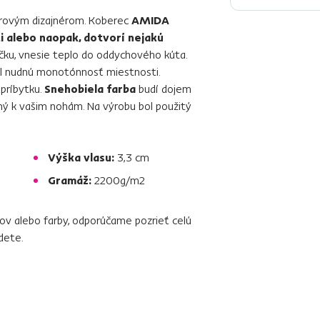
érovým dizajnérom. Koberec
AMIDA
i alebo naopak, dotvorí nejakú
čku, vnesie teplo do oddychového kúta.
bil nudnú monotónnosť miestnosti.
príbytku.
Snehobiela farba
budí dojem
ý k vašim nohám. Na výrobu bol použitý
Výška vlasu:
3,3 cm
Gramáž:
2200g/m2
ov alebo farby, odporúčame pozrieť celú
dete.