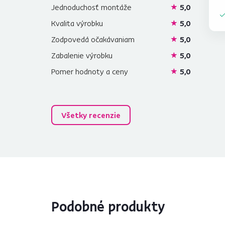
Jednoduchosť montáže
5,0
Kvalita výrobku
5,0
Zodpovedá očakávaniam
5,0
Zabalenie výrobku
5,0
Pomer hodnoty a ceny
5,0
Všetky recenzie
Podobné produkty