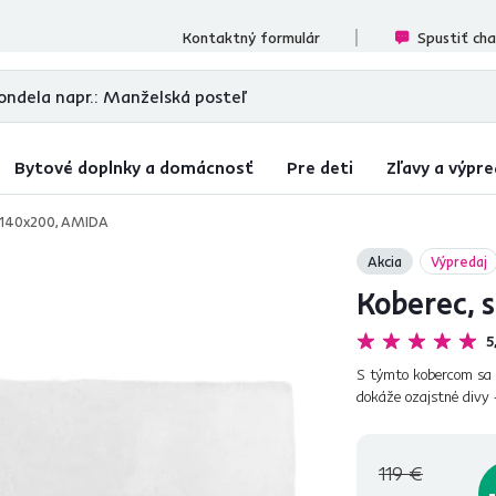
ecenzií
Kontaktný formulár
Spustiť ch
Bytové doplnky a domácnosť
Pre deti
Zľavy a výpre
, 140x200, AMIDA
Akcia
Výpredaj
Koberec, 
5
S týmto kobercom sa 
dokáže ozajstné divy 
zónu. Umiestnite ho po
119 €