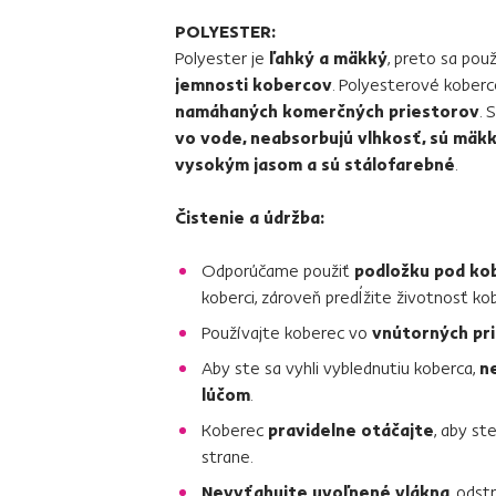
POLYESTER:
Polyester je
ľahký a mäkký
, preto sa pou
jemnosti kobercov
. Polyesterové kober
namáhaných komerčných priestorov
. 
vo vode, neabsorbujú vlhkosť, sú mäkké
vysokým jasom a sú stálofarebné
.
Čistenie a údržba:
Odporúčame použiť
podložku pod ko
koberci, zároveň predĺžite životnosť ko
Používajte koberec vo
vnútorných pr
Aby ste sa vyhli vyblednutiu koberca,
n
lúčom
.
Koberec
pravidelne otáčajte
, aby st
strane.
Nevyťahujte uvoľnené vlákna
, odst