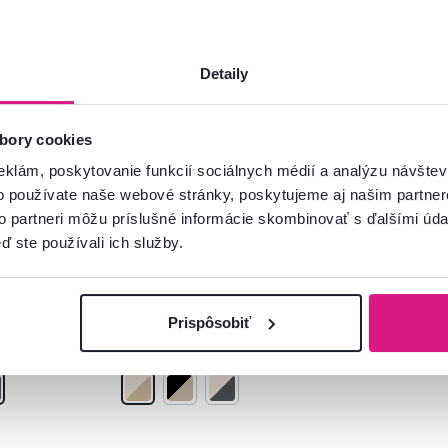
Detaily
bory cookies
4,9
4
 1+4,
Jedálenský set 1+4,
eklám, poskytovanie funkcií sociálnych médií a analýzu návšte
r, MAKO
dub/kašmír, MAKO
o používate naše webové stránky, poskytujeme aj našim partner
to partneri môžu príslušné informácie skombinovať s ďalšími údaj
ď ste používali ich služby.
99 €
-20%
-20%
79 €
Prispôsobiť
3 Farba - detailná