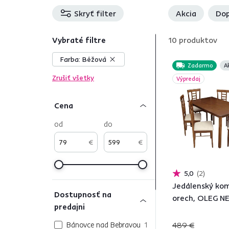
Skryť filter
Akcia
Dop
Vybraté filtre
10
produktov
Farba:
Béžová
Zadarmo
A
Zrušiť všetky
Výpredaj
Cena
od
do
€
€
5,0
2
Jedálenský kom
Dostupnosť na
orech, OLEG 
predajni
Bánovce nad Bebravou
1
489 €