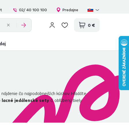
at
02/ 40 100 100
Predajne
0 €
daj
 nájdenie čo najpodobnejších kúskov. Hľadáte
e
lacné jedálenské sety
či obľúbený biely