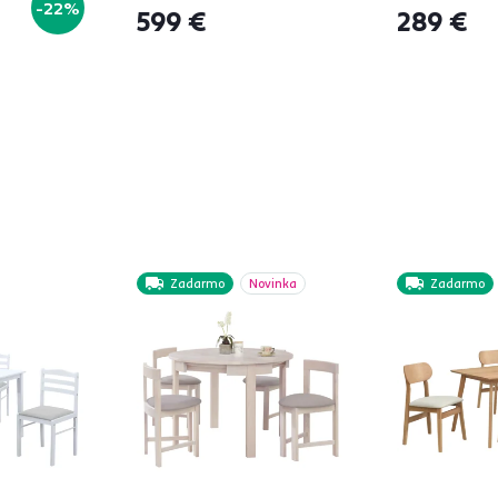
-22%
599 €
289 €
Zadarmo
Novinka
Zadarmo