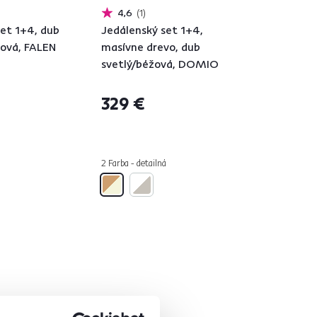
4,6
1
set 1+4, dub
Jedálenský set 1+4,
žová, FALEN
masívne drevo, dub
svetlý/béžová, DOMIO
329 €
2 Farba - detailná