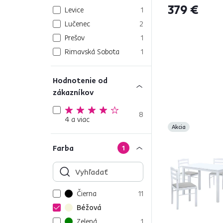
379 €
Levice
1
Lučenec
2
Prešov
1
Rimavská Sobota
1
Hodnotenie od
zákazníkov
8
4 a viac
Akcia
Farba
1
Čierna
11
Béžová
Zelená
1