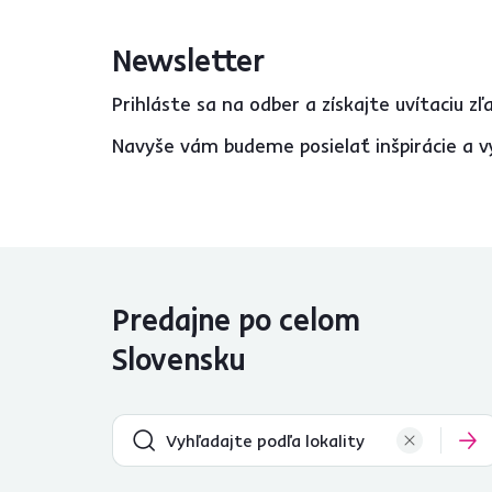
Newsletter
Použitie
Prihláste sa na odber a získajte uvítaciu z
Kuchyňa
9
Navyše vám budeme posielať inšpirácie a v
Počet osôb
6
2
4
8
Výška sedu (cm)
Predajne po celom
od
do
Slovensku