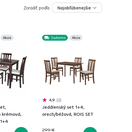
Zoradiť podľa
Najobľúbenejšie
Najobľúbenejšie
Akcia
Zadarmo
Akcia
4,9
2
et,
Jedálenský set 1+4,
 krémová,
orech/béžová, ROIS SET
 1+4
299 €