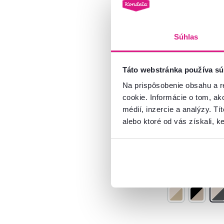
Látka
6
Drevo
3
Kov
2
Súhlas
Model
Táto webstránka používa sú
4,9
4
Jedálenský set
Na prispôsobenie obsahu a r
mramor/kašmí
cookie. Informácie o tom, ak
DOMIO
2
médií, inzercie a analýzy. Tí
FALEN
1
alebo ktoré od vás získali, ke
99 €
HARISON
1
79 €
LESLIE
1
MAKO
2
OLEG
1
3 Farba - detailná
ROIS
1
SOMIN
1