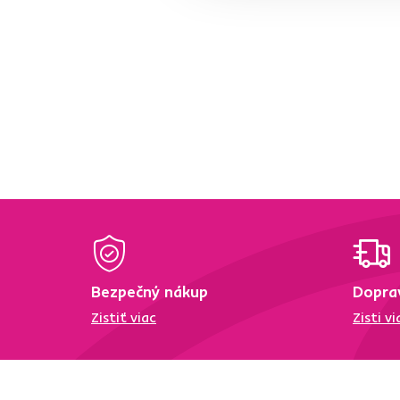
Dekór
Mramor
1
Orech
2
Wenge
1
Hmotnosť (kg)
od
do
Bezpečný nákup
Dopra
Nosnosť (kg)
Zistiť viac
Zisti vi
od
do