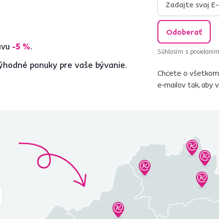
Odoberať
ľavu
-5 %
.
Súhlasím s posielaním
ýhodné ponuky pre vaše bývanie.
Chcete o všetkom 
e‑mailov tak, aby 