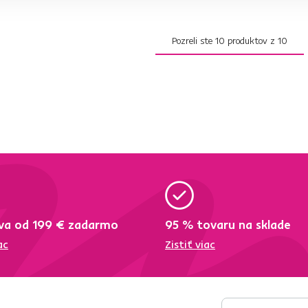
Pozreli ste
10
produktov z
10
va od 199 € zadarmo
95 % tovaru na sklade
ac
Zistiť viac