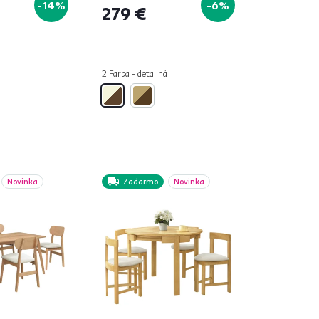
-14%
-6%
279 €
2 Farba - detailná
Novinka
Zadarmo
Novinka