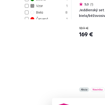
5,0
1
Vzor
1
Jedálenský set
Biela
8
biela/béžovosi
Červená
1
Modrá
1
189 €
Oranžová
1
169 €
Sivá
10
Hnedá
21
Materiál
MDF
7
Kaučukové drevo
3
Akcia
Novinka
Ekokoža
1
Masív
4