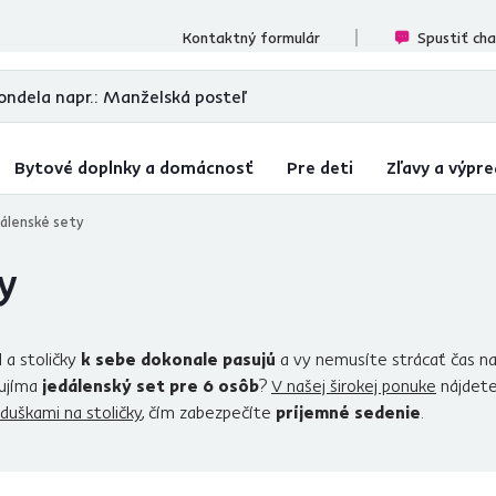
ecenzií
Kontaktný formulár
Spustiť ch
Bytové doplnky a domácnosť
Pre deti
Zľavy a výpre
álenské sety
y
l a stoličky
k sebe dokonale pasujú
a vy nemusíte strácať čas na
aujíma
jedálenský set pre 6 osôb
?
V našej širokej ponuke
nájdet
duškami na stoličky
, čím zabezpečíte
príjemné sedenie
.