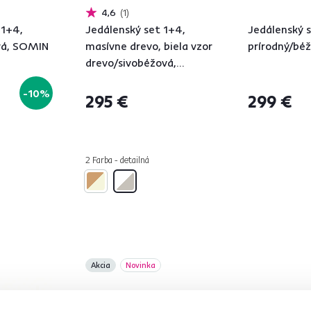
4,6
1
 1+4,
Jedálenský set 1+4,
Jedálenský 
vá, SOMIN
masívne drevo, biela vzor
prírodný/bé
drevo/sivobéžová,
DOMIO
-10%
295 €
299 €
2 Farba - detailná
Akcia
Novinka