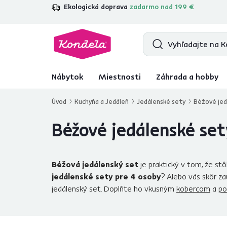
Ekologická doprava
zadarmo nad 199 €
4,7
31 285
overených produktových r
Nábytok
Miestnosti
Záhrada a hobby
Úvod
Kuchyňa a Jedáleň
Jedálenské sety
Béžové jed
Béžové jedálenské set
Béžová jedálenský set
je praktický v tom, že stô
jedálenské sety pre 4 osoby
? Alebo vás skôr z
jedálenský set. Doplňte ho vkusným
kobercom
a
po