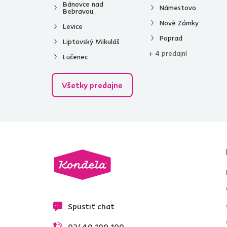
Štýl
Bánovce nad
Námestovo
Bebravou
Moderný
7
Nové Zámky
Levice
Klasický
3
Poprad
Liptovský Mikuláš
+ 4 predajní
Lučenec
Všetky predajne
Spustiť chat
02/ 40 100 100