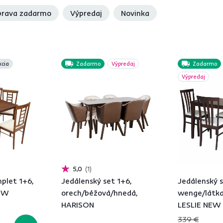
rava zadarmo
Výpredaj
Novinka
kcia
Zadarmo
Výpredaj
Zadarmo
Výpredaj
5,0
1
plet 1+6,
Jedálenský set 1+6,
Jedálenský s
NEW
orech/béžová/hnedá,
wenge/látka
HARISON
LESLIE NEW
339 €