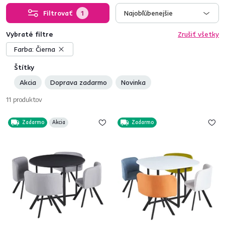
Filtrovať
1
Najobľúbenejšie
Vybraté filtre
Zrušiť všetky
Farba:
Čierna
Štítky
Akcia
Doprava zadarmo
Novinka
11
produktov
Zadarmo
Akcia
Zadarmo