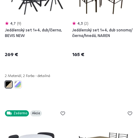
4,7
9
4,3
2
Jedálenský set 1+4, dub/čierna,
Jedálenský set 1+4, dub sonoma/
BEVIS NEW
čierna/hnedá, NAREN
269 €
165 €
2 Materiál, 2 Farba - detailná
Zadarmo
Akcia