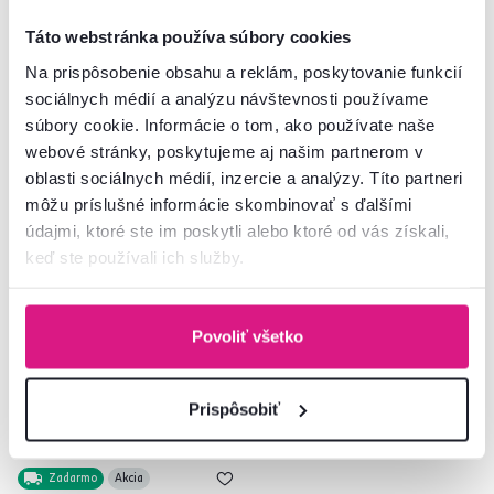
Táto webstránka používa súbory cookies
Na prispôsobenie obsahu a reklám, poskytovanie funkcií
sociálnych médií a analýzu návštevnosti používame
súbory cookie. Informácie o tom, ako používate naše
webové stránky, poskytujeme aj našim partnerom v
oblasti sociálnych médií, inzercie a analýzy. Títo partneri
môžu príslušné informácie skombinovať s ďalšími
4,8
3
údajmi, ktoré ste im poskytli alebo ktoré od vás získali,
Jedálenský set 1+4, dub
Barový set 1+2, dub/čierna,
keď ste používali ich služby.
svetlý/sivá/čierna, MADIO
POHOS
165 €
-9%
149 €
89 €
Povoliť všetko
Prispôsobiť
Zadarmo
Akcia