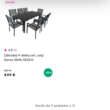
Novinka
4,8
1
Záhradný 9-dielny set, sivá/
čierna, hliník, KESIOS
609 €
-18%
499 €
Pozreli ste
11
produktov z
11