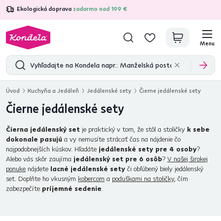
Ekologická doprava
zadarmo nad 199 €
4,7
31 211
overených produktových recenzií
Menu
Úvod
Kuchyňa a Jedáleň
Jedálenské sety
Čierne jedálenské sety
Čierne jedálenské sety
Čierna jedálenský set
je praktický v tom, že stôl a stoličky
k sebe
dokonale pasujú
a vy nemusíte strácať čas na nájdenie čo
najpodobnejších kúskov. Hľadáte
jedálenské sety pre 4 osoby
?
Alebo vás skôr zaujíma
jedálenský set pre 6 osôb
?
V našej širokej
ponuke
nájdete
lacné jedálenské sety
či obľúbený biely jedálenský
set. Doplňte ho vkusným
kobercom
a
poduškami na stoličky
, čím
zabezpečíte
príjemné sedenie
.