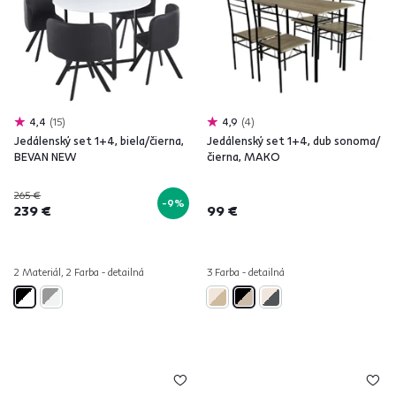
4,4
15
4,9
4
Jedálenský set 1+4, biela/čierna,
Jedálenský set 1+4, dub sonoma/
BEVAN NEW
čierna, MAKO
265 €
-9%
239 €
99 €
2 Materiál, 2 Farba - detailná
3 Farba - detailná