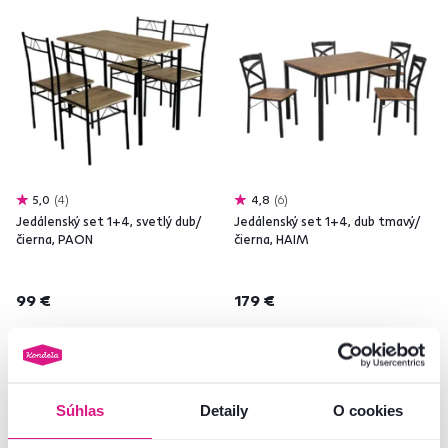
5,0
4
4,8
6
Jedálenský set 1+4, svetlý dub/
Jedálenský set 1+4, dub tmavý/
čierna, PAON
čierna, HAIM
99 €
179 €
Súhlas
Detaily
O cookies
Akcia
Novinka