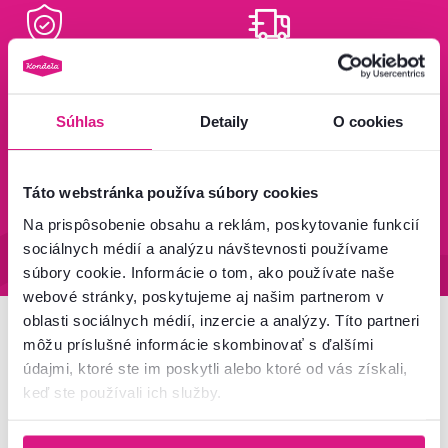
Bezpečný nákup
Doprava od 199 €
zadarmo
Zistiť viac
Zisti viac
Súhlas
Detaily
O cookies
Táto webstránka používa súbory cookies
95 % tovaru na sklade
Vrátenie tovaru do 60 dní
Na prispôsobenie obsahu a reklám, poskytovanie funkcií
Zistiť viac
Zistiť viac
sociálnych médií a analýzu návštevnosti používame
súbory cookie. Informácie o tom, ako používate naše
webové stránky, poskytujeme aj našim partnerom v
oblasti sociálnych médií, inzercie a analýzy. Títo partneri
môžu príslušné informácie skombinovať s ďalšími
Newsletter
údajmi, ktoré ste im poskytli alebo ktoré od vás získali,
keď ste používali ich služby.
Prihláste sa na odber a získajte uvítaciu zľavu
-5 %
.
Navyše vám budeme posielať inšpirácie a výhodné