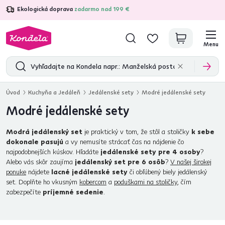
Ekologická doprava
zadarmo nad 199 €
4,7
31 157
overených produktových recenzií
Menu
Úvod
Kuchyňa a Jedáleň
Jedálenské sety
Modré jedálenské sety
Modré jedálenské sety
Modrá jedálenský set
je praktický v tom, že stôl a stoličky
k sebe
dokonale pasujú
a vy nemusíte strácať čas na nájdenie čo
najpodobnejších kúskov. Hľadáte
jedálenské sety pre 4 osoby
?
Alebo vás skôr zaujíma
jedálenský set pre 6 osôb
?
V našej širokej
ponuke
nájdete
lacné jedálenské sety
či obľúbený biely jedálenský
set. Doplňte ho vkusným
kobercom
a
poduškami na stoličky
, čím
zabezpečíte
príjemné sedenie
.