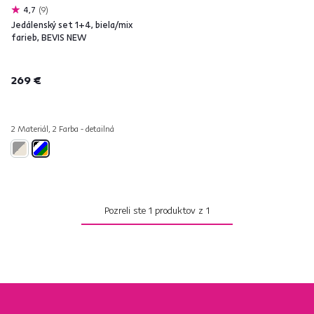
4,7
9
Jedálenský set 1+4, biela/mix
farieb, BEVIS NEW
269 €
2 Materiál, 2 Farba - detailná
Pozreli ste
1
produktov z
1