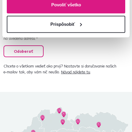
ponuky pre vaše bývanie.
Povoliť všetko
Prispôsobiť
Súhlasím s posielaním pravidelného newslettra
na uvedenú adresu.*
Odoberať
Chcete o všetkom vedieť ako prvý? Nastavte si doručovanie našich
e‑mailov tak, aby vám nič neušlo.
Návod nájdete tu
.