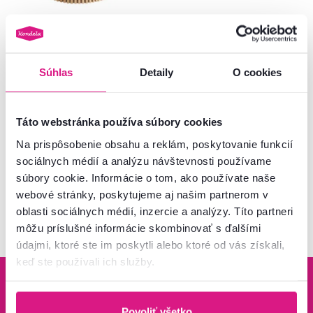
Jedálenský stôl, rozkladací, dub,
120-200x75 cm, ZEKEN TYP 1
Súhlas
Detaily
O cookies
505 €
-20%
399 €
Táto webstránka používa súbory cookies
Na prispôsobenie obsahu a reklám, poskytovanie funkcií
sociálnych médií a analýzu návštevnosti používame
súbory cookie. Informácie o tom, ako používate naše
Pozreli ste
5
produktov z
5
webové stránky, poskytujeme aj našim partnerom v
oblasti sociálnych médií, inzercie a analýzy. Títo partneri
môžu príslušné informácie skombinovať s ďalšími
údajmi, ktoré ste im poskytli alebo ktoré od vás získali,
keď ste používali ich služby.
Povoliť všetko