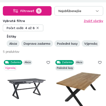
Filtrovať
1
Najobľúbenejšie
Vybraté filtre
Zrušiť všetky
Počet osôb:
4 až 8
Štítky
Akcia
Doprava zadarmo
Posledné kusy
Výpredaj
N
5
produktov
Zadarmo
Akcia
Zadarmo
Akcia
Výpredaj
Posledné kusy