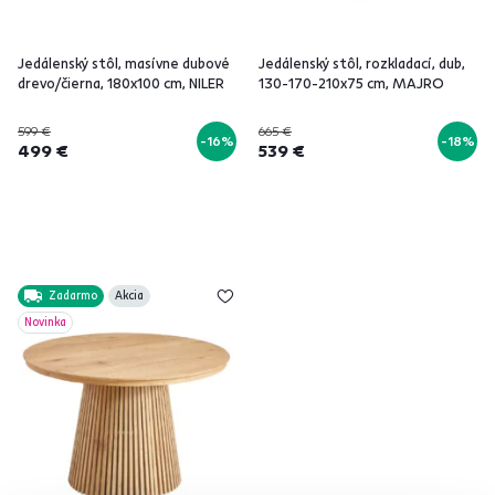
Jedálenský stôl, masívne dubové
Jedálenský stôl, rozkladací, dub,
drevo/čierna, 180x100 cm, NILER
130-170-210x75 cm, MAJRO
599 €
665 €
-16%
-18%
499 €
539 €
Zadarmo
Akcia
Novinka