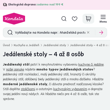
Ekologická doprava
zadarmo nad 199 €
4,7
31 285
overených produktových recenzií
Menu
Úvod
Kuchyňa a Jedáleň
Jedálenské stoly
Jedálenské stoly – 4 až 8 os
Jedálenské stoly – 4 až 8 osôb
Jedálenský stôl
patrí k nevyhnutnému vybaveniu
kuchyne či jedálne
.
V
našej ponuke
nájdete
mnoho typov jedálenských stolov
?
jedálenský stôl rozkladací, malý jedálenský stôl, hranatý či okrúhly
jedálenský stôl, obľúbený biely jedálenský stôl a mnoho ďalšieho. Hľadáte
moderné jedálenské stoly
, či dávate prednosť nadčasovej klasike?
Stôl doplňte
stoličkami
a ostatným
kuchynským vybavením
a doprajte
svojej jedálni nový nádych. Ak hľadáte niečo pre 4 až 8 osôb, tak ste
správne.