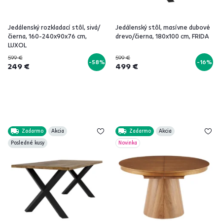
Jedálenský rozkladací stôl, sivá/
Jedálenský stôl, masívne dubové
čierna, 160-240x90x76 cm,
drevo/čierna, 180x100 cm, FRIDA
LUXOL
599 €
599 €
-58%
-16%
249 €
499 €
Zadarmo
Akcia
Zadarmo
Akcia
Posledné kusy
Novinka