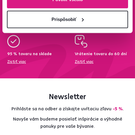
Bezpečný nákup
Doprava od 199 €
zadarmo
Prispôsobiť
Zistiť viac
Zisti viac
95 % tovaru na sklade
Vrátenie tovaru do 60 dní
Zistiť viac
Zistiť viac
Newsletter
Prihláste sa na odber a získajte uvítaciu zľavu
-5 %
.
Navyše vám budeme posielať inšpirácie a výhodné
ponuky pre vaše bývanie.